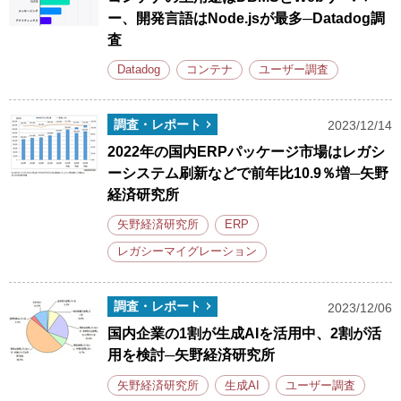
ー、開発言語はNode.jsが最多─Datadog調
査
Datadog
コンテナ
ユーザー調査
調査・レポート
2023/12/14
2022年の国内ERPパッケージ市場はレガシ
ーシステム刷新などで前年比10.9％増─矢野
経済研究所
矢野経済研究所
ERP
レガシーマイグレーション
調査・レポート
2023/12/06
国内企業の1割が生成AIを活用中、2割が活
用を検討─矢野経済研究所
矢野経済研究所
生成AI
ユーザー調査