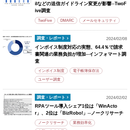
ilなどの送信ガイドライン変更が影響─TwoF
ive調査
TwoFive
DMARC
メールセキュリティ
調査・レポート
2024/02/08
インボイス制度対応の実態、64.4％で請求
書関連の業務負担が増加─インフォマート調
査
インボイス制度
電子帳簿保存法
ユーザー調査
調査・レポート
2024/02/02
RPAツール導入シェア1位は「WinActo
r」、2位は「BizRobo!」─ノークリサーチ
ノークリサーチ
業務効率化