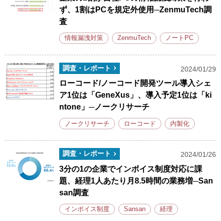
ず、1割はPCを規定外使用─ZenmuTech調
査
情報漏洩対策
ZenmuTech
ノートPC
調査・レポート
2024/01/29
ローコード/ノーコード開発ツール導入シェ
ア1位は「GeneXus」、導入予定1位は「ki
ntone」─ノークリサーチ
ノークリサーチ
ローコード
内製化
調査・レポート
2024/01/26
3分の1の企業でインボイス制度対応に課
題、経理1人あたり月8.5時間の業務増─San
san調査
インボイス制度
Sansan
経理