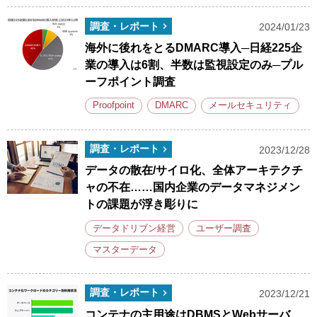
調査・レポート
2024/01/23
海外に後れをとるDMARC導入─日経225企
業の導入は6割、半数は監視設定のみ─プル
ーフポイント調査
Proofpoint
DMARC
メールセキュリティ
調査・レポート
2023/12/28
データの散在/サイロ化、全体アーキテクチ
ャの不在……国内企業のデータマネジメン
トの課題が浮き彫りに
データドリブン経営
ユーザー調査
マスターデータ
調査・レポート
2023/12/21
コンテナの主用途はDBMSとWebサーバ