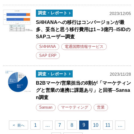
調査・レポート
2023/12/05
S/4HANAへの移行はコンバージョンが最
多、妥当と思う移行費用は1～3億円─ISIDの
SAPユーザー調査
S/4HANA
電通国際情報サービス
SAP ERP
調査・レポート
2023/11/28
B2Bマーケ/営業担当の8割が「マーケティン
グと営業の連携に課題あり」と回答─Sansa
n調査
Sansan
マーケティング
営業
9
1
…
7
8
10
11
…
<
前へ