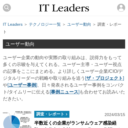
IT Leaders
＞
テクノロジー一覧
＞
ユーザー動向
＞ 調査・レポー
ト
ユーザー動向
ユーザー企業の動向や実際の取り組みは、説得力をもって
多くの示唆を与えてくれる。ユーザー主導・ユーザー視点
の記事をここにまとめる。より詳しくユーザー企業/CIO/デ
ジタルリーダーの戦略や取り組みを追う
[
ザ・プロジェクト
]
や
[
ユーザー事例
]
、日々発表されるユーザー事例をコンパク
ト/タイムリーに伝える
[
事例ニュース
]
も合わせてお読みいた
だきたい。
調査・レポート
2024/03/15
半数近くの企業がランサムウェア感染経