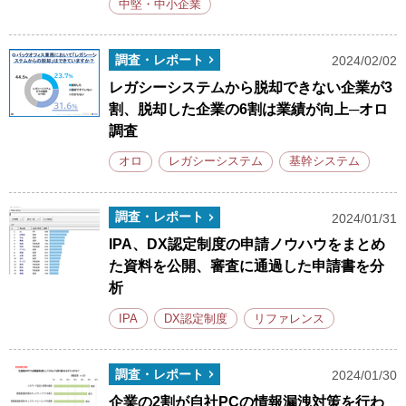
中堅・中小企業
調査・レポート
2024/02/02
レガシーシステムから脱却できない企業が3
割、脱却した企業の6割は業績が向上─オロ
調査
オロ
レガシーシステム
基幹システム
調査・レポート
2024/01/31
IPA、DX認定制度の申請ノウハウをまとめ
た資料を公開、審査に通過した申請書を分
析
IPA
DX認定制度
リファレンス
調査・レポート
2024/01/30
企業の2割が自社PCの情報漏洩対策を行わ