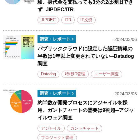
験、身代金を支払っても3分の2は復旧でき
ず─JIPDEC/ITR
JIPDEC
ITR
IT投資
調査・レポート
2024/03/06
パブリッククラウドに設定した認証情報の
半数は1年以上変更されていない─Datadog
調査
Datadog
特権ID管理
ユーザー調査
調査・レポート
2024/03/05
約半数が開発プロセスにアジャイルを採
用、ガントチャートの需要は9割超─アジャ
イルウェア調査
アジャイル
ガントチャート
プロジェクト管理