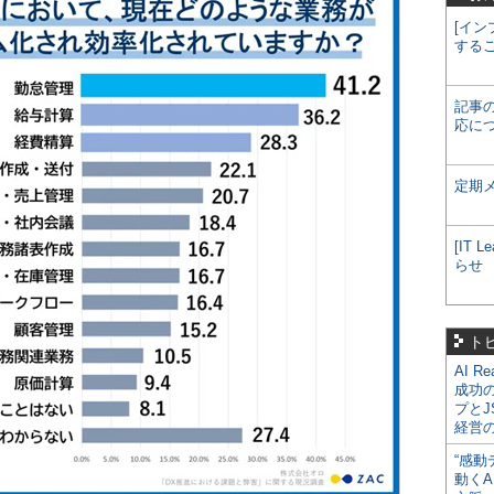
[イン
する
記事
応に
定期
[IT
らせ
ト
AI R
成功
プとJ
経営
“感動
動くA