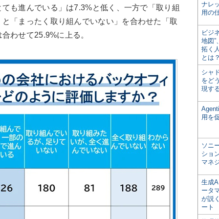
ナレ
ても進んでいる」は7.3%と低く、一方で「取り組
用の仕
」と「まったく取り組んでいない」を合わせた「取
ビジ
合わせて25.9%に上る。
地図
拓く
とは
シャ
をどう
現す
Age
用を
ソニ
ショ
マネ
生成
ータ
が説く
ート