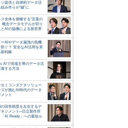
ッジ提供と自律的データ活
組み作りが“鍵”に
ネス全体を俯瞰する“言葉の
”、概念データモデルが切り
人とAIの協働による新世界
？
ドーAIやデータ漏洩の危機
防ぐ？ 安全なAI活用を実
る新戦略
ntic AIで現場主導のデータ活
促進する方法
ーセミコンダクタソリュー
ンズが挑むAI時代のデータ
ジメント
AIの回答精度を左右するデ
マネジメント─日立製作所
「AI Ready」への最短ル