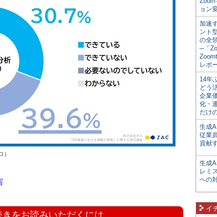
Zoo
ョン変
加速す
ント
の全
─「Z
Zoomt
レポ
14
どう
企業
化・
だけの
生成A
従業
貢献す
ロ）
生成
レミ
への
害
イ
続きをお読みいただくには、