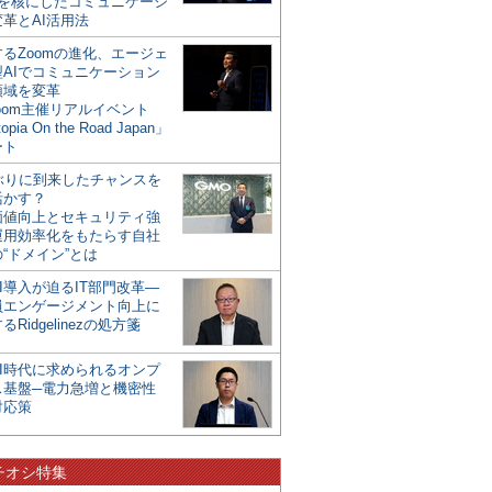
mを核にしたコミュニケーシ
革とAI活用法
るZoomの進化、エージェ
型AIでコミュニケーション
領域を変革
oom主催リアルイベント
opia On the Road Japan」
ート
年ぶりに到来したチャンスを
活かす？
価値向上とセキュリティ強
運用効率化をもたらす自社
“ドメイン”とは
I導入が迫るIT部門改革―
員エンゲージメント向上に
るRidgelinezの処方箋
AI時代に求められるオンプ
ス基盤─電力急増と機密性
対応策
チオシ特集