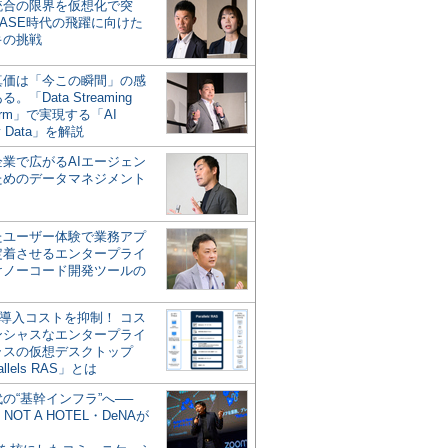
統合の限界を仮想化で突
ASE時代の飛躍に向けた
キの挑戦
の真価は「今この瞬間」の感
。「Data Streaming
form」で実現する「AI
y Data」を解説
企業で広がるAIエージェン
ためのデータマネジメント
？
たユーザー体験で業務アプ
定着させるエンタープライ
けノーコード開発ツールの
の導入コストを抑制！ コス
ンシャスなエンタープライ
ラスの仮想デスクトップ
allels RAS」とは
代の“基幹インフラ”へ──
NOT A HOTEL・DeNAが