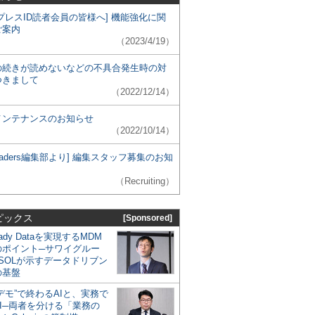
プレスID読者会員の皆様へ] 機能強化に関
ご案内
（2023/4/19）
の続きが読めないなどの不具合発生時の対
つきまして
（2022/12/14）
メンテナンスのお知らせ
（2022/10/14）
 Leaders編集部より] 編集スタッフ募集のお知
（Recruiting）
ピックス
[Sponsored]
eady Dataを実現するMDM
のポイント─サワイグルー
SOLが示すデータドリブン
の基盤
デモ”で終わるAIと、実務で
I─両者を分ける「業務の