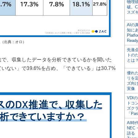
物理
破。C
スズ
AI
知にある
Plat
Read
況（出典：オロ）
先進
トの
進で、収集したデータを分析できているかを聞いた
とは
ない」で39.6%を占め、「できている」は30.7%
優れ
リを
ズ向
実像
VDI
トコ
ズク
「Par
AI時
NEC・
語る