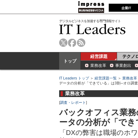
企業IT
デジタルビジネスを加速する専門情報サイト
経営課題
テクノ
トップ
業務改革
事業創出
IT Leaders トップ
＞
経営課題一覧
＞
業務改革
データの分析が「できている」は3割─オロ調査
業務改革
[
調査・レポート
]
バックオフィス業務
ータの分析が「でき
「DXの弊害は職場のホ