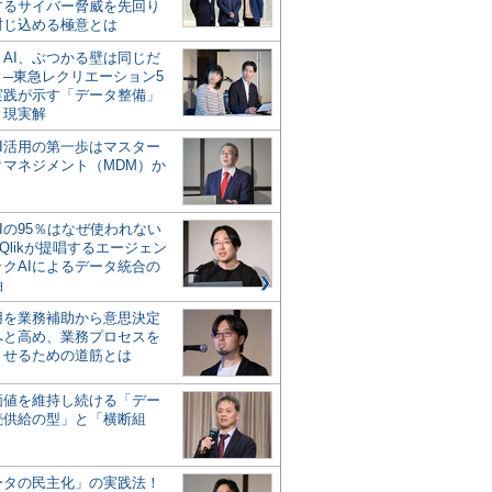
するサイバー脅威を先回り
封じ込める極意とは
とAI、ぶつかる壁は同じだ
」─東急レクリエーション5
実践が示す「データ整備」
う現実解
AI活用の第一歩はマスター
タマネジメント（MDM）か
Iの95％はなぜ使われない
Qlikが提唱するエージェン
ックAIによるデータ統合の
軸
活用を業務補助から意思決定
へと高め、業務プロセスを
させるための道筋とは
の価値を維持し続ける「デー
続供給の型」と「横断組
ータの民主化」の実践法！