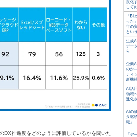
度化
して
「BI
った
年の
とい
生成
デー
ら
企業A
のか─
ティ
新機
AI
領域
進化
AI
タ継
織」
のDX推進度をどのように評価しているかを聞いた
「デ