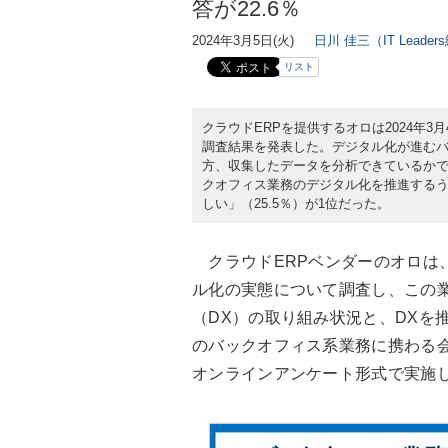
答が22.6％
2024年3月5日(火)
日川 佳三（IT Leade
リスト
クラウドERPを提供するオロは2024年
調査結果を発表した。デジタル化が進むバ
方、収集したデータを分析できているかで
クオフィス業務のデジタル化を推進する
しい」（25.5％）が1位だった。
クラウドERPベンダーのオロは
ル化の実態について調査し、この
（DX）の取り組み状況と、DXを
のバックオフィス系業務に携わる会社員
オンラインアンケート形式で実施