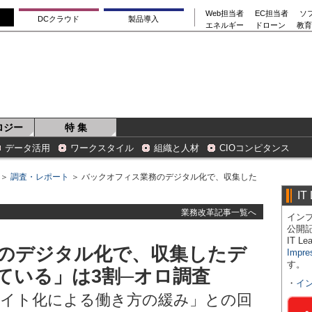
Web担当者
EC担当者
ソ
DCクラウド
製品導入
エネルギー
ドローン
教育
ロジー
特 集
データ活用
ワークスタイル
組織と人材
CIOコンピタンス
＞
調査・レポート
＞ バックオフィス業務のデジタル化で、収集した
IT
業務改革記事一覧へ
インプ
公開
IT 
のデジタル化で、収集したデ
Impre
す。
ている」は3割─オロ調査
・
イ
ワイト化による働き方の緩み」との回