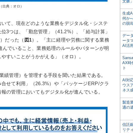
文脈」
（出典：オロ）
生成
何か─
いて、現在どのような業務をデジタル化・システ
の脱
位3つは、「勤怠管理」（41.2%）、「給与計算」
デー
3%）だった（
図1
）。「主に経理や労務に関する業務
ータ
AI活
進んでいること、
業務処理のルールやパターンが明
しやすいことがうかがえる」（オロ）。
San
AX
ト
業績管理）を管理する手段を聞いた結果である。
AI
せて利用」（26.3%）や「パッケージERP/クラ
ウス
ネス
経営情報の管理においてもデジタル化が進んでいる。
製造
適の
信託銀
リテ