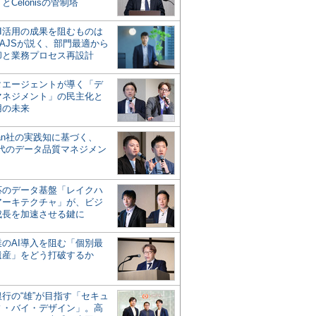
とCelonisの管制塔
AI活用の成果を阻むものは
AJSが説く、部門最適から
却と業務プロセス再設計
タエージェントが導く「デ
マネジメント」の民主化と
用の未来
san社の実践知に基づく、
時代のデータ品質マネジメン
対応のデータ基盤「レイクハ
アーキテクチャ」が、ビジ
成長を加速させる鍵に
業のAI導入を阻む「個別最
遺産」をどう打破するか
行の“雄”が目指す「セキュ
ィ・バイ・デザイン」。高