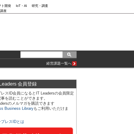
フト開発
IoT・AI
研究・調査
講座
経営課題一覧へ
 Leaders 会員登録
レスID会員になるとIT Leadersの会員限定
記事を読むことができます。
Leadersのメルマガを購読できます
ss Business Library
もご利用いただけま
ンプレスIDとは