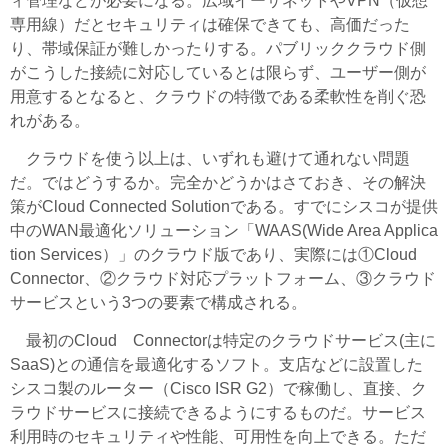
ィ管理などが必要になる。広域イーサネットやVPN（仮想
専用線）だとセキュリティは確保できても、高価だった
り、帯域保証が難しかったりする。パブリッククラウド側
がこうした接続に対応しているとは限らず、ユーザー側が
用意するとなると、クラウドの特徴である柔軟性を削ぐ恐
れがある。
クラウドを使う以上は、いずれも避けて通れない問題
だ。ではどうするか。完全かどうかはさておき、その解決
策がCloud Connected Solutionである。すでにシスコが提供
中のWAN最適化ソリューション「WAAS(Wide Area Applica
tion Services）」のクラウド版であり、実際には①Cloud
Connector、②クラウド対応プラットフォーム、③クラウド
サービスという3つの要素で構成される。
最初のCloud Connectorは特定のクラウドサービス(主に
SaaS)との通信を最適化するソフト。支店などに設置した
シスコ製のルーター（Cisco ISR G2）で稼働し、直接、ク
ラウドサービスに接続できるようにするものだ。サービス
利用時のセキュリティや性能、可用性を向上できる。ただ