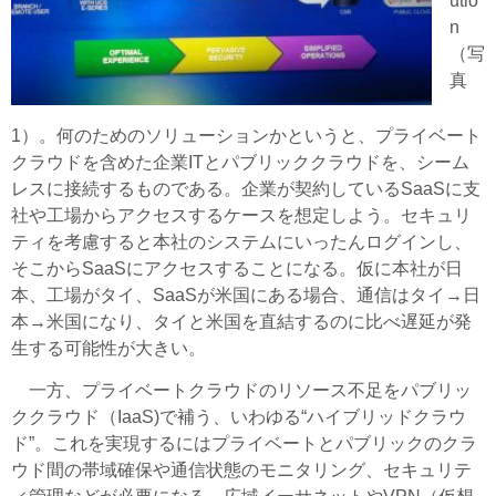
utio
n
（写
真
1）。何のためのソリューションかというと、プライベート
クラウドを含めた企業ITとパブリッククラウドを、シーム
レスに接続するものである。企業が契約しているSaaSに支
社や工場からアクセスするケースを想定しよう。セキュリ
ティを考慮すると本社のシステムにいったんログインし、
そこからSaaSにアクセスすることになる。仮に本社が日
本、工場がタイ、SaaSが米国にある場合、通信はタイ→日
本→米国になり、タイと米国を直結するのに比べ遅延が発
生する可能性が大きい。
一方、プライベートクラウドのリソース不足をパブリッ
ククラウド（IaaS)で補う、いわゆる“ハイブリッドクラウ
ド”。これを実現するにはプライベートとパブリックのクラ
ウド間の帯域確保や通信状態のモニタリング、セキュリテ