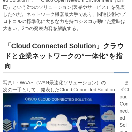
ed Solution」、「Cisco Open Network Environment（ON
E)」という2つのソリューション(製品やサービス）を発表
したのだ。ネットワーク機器最大手であり、関連技術やプ
ロトコルの標準化に大きな力を持つシスコが動いた意味は
大きい。2つの発表内容を解説する。
「Cloud Connected Solution」クラウ
ドと企業ネットワークの”一体化”を指
向
写真1：WAAS（WAN最適化ソリューション）の
ま
次の一手として、発表したCloud Connected Solution
ずCl
oud
Con
nect
ed
Sol