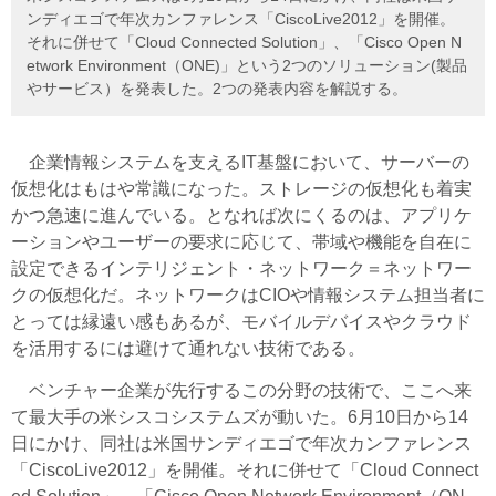
ンディエゴで年次カンファレンス「CiscoLive2012」を開催。
それに併せて「Cloud Connected Solution」、「Cisco Open N
etwork Environment（ONE)」という2つのソリューション(製品
やサービス）を発表した。2つの発表内容を解説する。
企業情報システムを支えるIT基盤において、サーバーの
仮想化はもはや常識になった。ストレージの仮想化も着実
かつ急速に進んでいる。となれば次にくるのは、アプリケ
ーションやユーザーの要求に応じて、帯域や機能を自在に
設定できるインテリジェント・ネットワーク＝ネットワー
クの仮想化だ。ネットワークはCIOや情報システム担当者に
とっては縁遠い感もあるが、モバイルデバイスやクラウド
を活用するには避けて通れない技術である。
ベンチャー企業が先行するこの分野の技術で、ここへ来
て最大手の米シスコシステムズが動いた。6月10日から14
日にかけ、同社は米国サンディエゴで年次カンファレンス
「CiscoLive2012」を開催。それに併せて「Cloud Connect