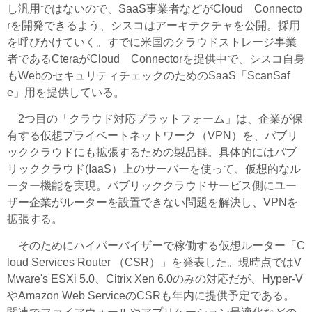
し汎用ではないので、SaaS事業者などがCloud Connecto
rを開発できるよう、シスコはアーキテクチャを公開。採用
を呼びかけていく。すでに米国のクラウドストレージ事業
者であるCteraがCloud Connectorを提供中で、シスコ自身
もWebのセキュリティチェックのためのSaaS「ScanSaf
e」用を提供している。
2つ目の「クラウド対応プラットフォーム」は、企業が保
有する仮想プライベートネットワーク（VPN）を、パブリ
ッククラウドにも拡張するための製品群。具体的にはパブ
リッククラウド(IaaS）上のサーバーを使って、仮想的なル
ーター機能を実現。パブリッククラウドサービス側にユー
ザー企業がルーターを設置できない問題を解決し、VPNを
拡張する。
そのためにハイパーバイザーで稼働する仮想ルーター「C
loud Services Router （CSR）」を発表した。現時点ではV
Mware's ESXi 5.0、Citrix Xen 6.0のみの対応だが、Hyper-V
やAmazon Web ServiceのCSRも年内に提供予定である。