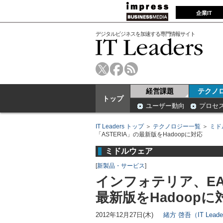
企業IT
デジタルビジネスを加速する専門情報サイト
経営課題
テクノ
トップ
ユーザー動向
プロセ
IT Leaders トップ
＞
テクノロジー一覧
＞
ミド
「ASTERIA」の最新版をHadoopに対応
ミドルウェア
[
新製品・サービス
]
インフォテリア、EAI
最新版をHadoopに
2012年12月27日(木)
緒方 啓吾（IT Lead