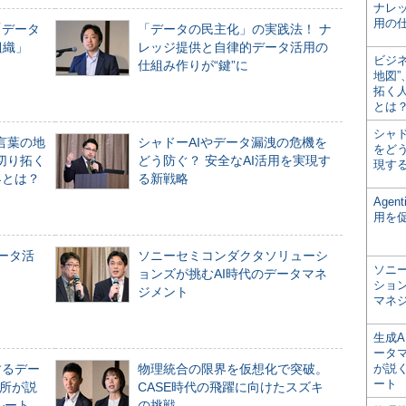
ナレ
用の仕
「データ
「データの民主化」の実践法！ ナ
組織」
レッジ提供と自律的データ活用の
ビジ
仕組み作りが“鍵”に
地図
拓く
とは
シャ
言葉の地
シャドーAIやデータ漏洩の危機を
をどう
切り拓く
どう防ぐ？ 安全なAI活用を実現す
現す
界とは？
る新戦略
Age
用を
データ活
ソニーセミコンダクタソリューシ
ソニ
ョンズが挑むAI時代のデータマネ
ショ
ジメント
マネ
生成
ータ
するデー
物理統合の限界を仮想化で突破。
が説く
ート
所が説
CASE時代の飛躍に向けたスズキ
ルート
の挑戦