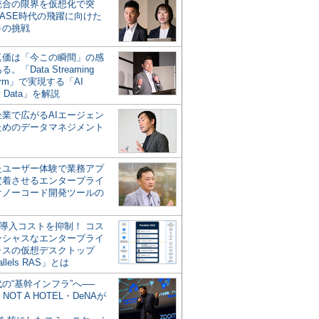
統合の限界を仮想化で突
ASE時代の飛躍に向けた
キの挑戦
の真価は「今この瞬間」の感
。「Data Streaming
form」で実現する「AI
y Data」を解説
企業で広がるAIエージェン
ためのデータマネジメント
？
たユーザー体験で業務アプ
定着させるエンタープライ
けノーコード開発ツールの
の導入コストを抑制！ コス
ンシャスなエンタープライ
ラスの仮想デスクトップ
allels RAS」とは
代の“基幹インフラ”へ──
NOT A HOTEL・DeNAが