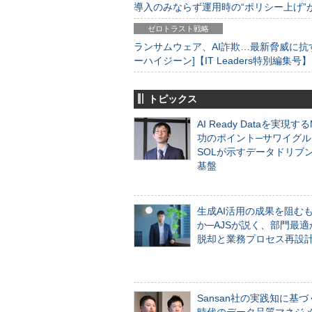
導入のみならず運用時の“ポリシー上げ”が肝心
ゼロトラスト戦略
ランサムウェア、AI詐欺…最新脅威に抗
ーハイジーン]【IT Leaders特別編集号】
トピックス
AI Ready Dataを実現す
功のポイント─サワイグル
SOLが示すデータドリブ
基盤
生成AI活用の成果を阻む
か─AJSが説く、部門最適
脱却と業務プロセス再設
Sansan社の実践知に基づ