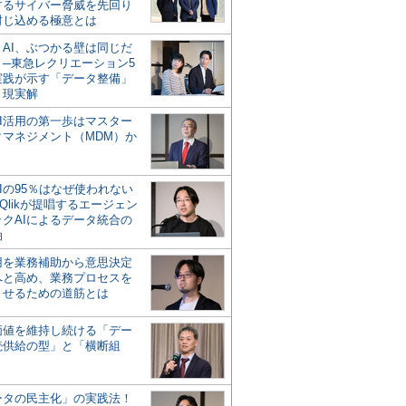
するサイバー脅威を先回り
封じ込める極意とは
とAI、ぶつかる壁は同じだ
」─東急レクリエーション5
実践が示す「データ整備」
う現実解
AI活用の第一歩はマスター
タマネジメント（MDM）か
Iの95％はなぜ使われない
Qlikが提唱するエージェン
ックAIによるデータ統合の
軸
活用を業務補助から意思決定
へと高め、業務プロセスを
させるための道筋とは
の価値を維持し続ける「デー
続供給の型」と「横断組
ータの民主化」の実践法！