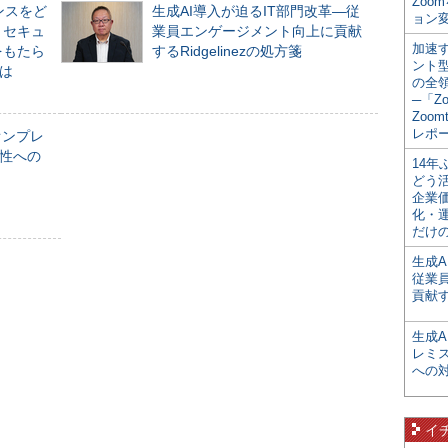
Zoo
ンスをど
生成AI導入が迫るIT部門改革―従
ョン変
とセキュ
業員エンゲージメント向上に貢献
加速す
をもたら
するRidgelinezの処方箋
ント
とは
の全
─「Z
Zoomt
レポ
オンプレ
性への
14
どう
企業
化・
だけの
生成A
従業
貢献す
生成
レミ
への
イ