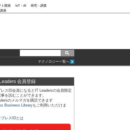
フト開発
IoT・AI
研究・調査
講座
テクノロジー一覧へ
 Leaders 会員登録
レスID会員になるとIT Leadersの会員限定
記事を読むことができます。
Leadersのメルマガを購読できます
ss Business Library
もご利用いただけま
ンプレスIDとは