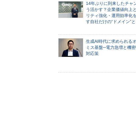
14年ぶりに到来したチャ
う活かす？企業価値向上
リティ強化・運用効率化
す自社だけの“ドメイン”
生成AI時代に求められる
ミス基盤─電力急増と機密
対応策