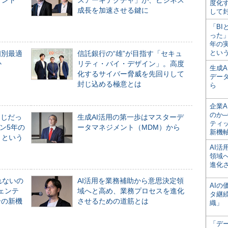
メント
スアーキテクチャ」が、ビジネス
度化
成長を加速させる鍵に
して
「BI
った
年の
とい
個別最適
信託銀行の“雄”が目指す「セキュ
か
リティ・バイ・デザイン」。高度
生成
化するサイバー脅威を先回りして
デー
封じ込める極意とは
ら
企業A
のか─
同じだっ
生成AI活用の第一歩はマスターデ
ティ
ン5年の
ータマネジメント（MDM）から
新機
」という
AI
領域
進化
れないの
AI活用を業務補助から意思決定領
AI
ジェンテ
域へと高め、業務プロセスを進化
タ継
合の新機
させるための道筋とは
織」
「デ