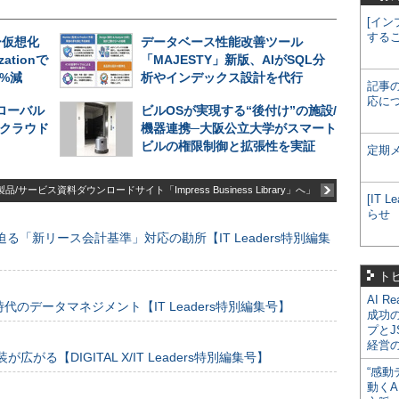
[イン
する
ー仮想化
データベース性能改善ツール
zationで
「MAJESTY」新版、AIがSQL分
%減
析やインデックス設計を代行
記事
応に
グローバル
ビルOSが実現する“後付け”の施設/
─クラウド
機器連携─大阪公立大学がスマート
ビルの権限制御と拡張性を実証
定期
品/サービス資料ダウンロードサイト「Impress Business Library」へ」
[IT
らせ
る「新リース会計基準」対応の勘所【IT Leaders特別編集
ト
AI R
のデータマネジメント【IT Leaders特別編集号】
成功
プとJ
経営
装が広がる【DIGITAL X/IT Leaders特別編集号】
“感動
動くA