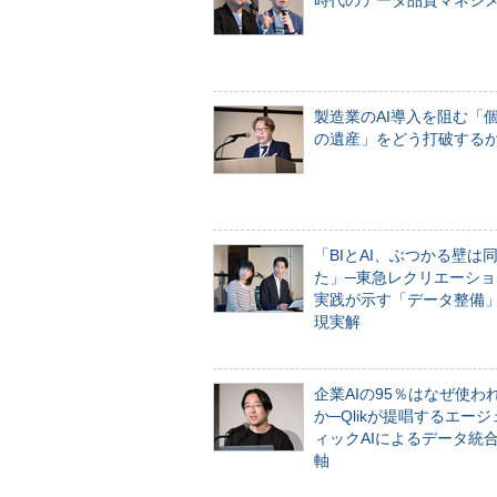
時代のデータ品質マネジ
製造業のAI導入を阻む「
の遺産」をどう打破する
「BIとAI、ぶつかる壁は
た」─東急レクリエーショ
実践が示す「データ整備
現実解
企業AIの95％はなぜ使わ
か─Qlikが提唱するエー
ィックAIによるデータ統
軸