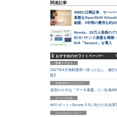
関連記事
SMBC日興証券、サーバ
基盤をOpenShift Virtuali
刷新、5年間の費用を約20
Honda、28万人規模の
IDガバナンス基盤を構築
IGA「Saviynt」を導入
おすすめのホワイトペーパー
「製
業務システム
2027年4月強制適用へ待ったなし、施行迫
版】
生成AI/AIエージェント
成否のカギは「データ基盤」に─生成AI時代
フィジカルAI
AI/ロボット─Society 5.0に向けた社会実
メールセキュリティ