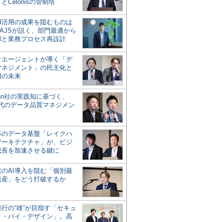
とCelonisの管制塔
AI活用の成果を阻むものは
AJSが説く、部門最適から
却と業務プロセス再設計
タエージェントが導く「デ
マネジメント」の民主化と
用の未来
san社の実践知に基づく、
時代のデータ品質マネジメン
対応のデータ基盤「レイクハ
アーキテクチャ」が、ビジ
成長を加速させる鍵に
業のAI導入を阻む「個別最
遺産」をどう打破するか
行の“雄”が目指す「セキュ
ィ・バイ・デザイン」。高