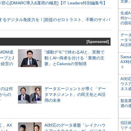
文脈」
[DMARC導入&運用の極意]【IT Leaders特別編集号】
生成
何か─
するデジタル免疫力を！[前提のゼロトラスト、不断のサイバ
の脱
デー
ータ
[Sponsored]
AI活
るMDM成
“感動デモ”で終わるAIと、実務で
San
ープとJ
動くAI─両者を分ける「業務の文
AX
ン経営の
脈」とCelonisの管制塔
ト
AI
ウス
ものは何
データエージェントが導く「デー
ネス
からの
タマネジメント」の民主化とAI活
計
用の未来
製造
適の
信託銀
く、AX
AI対応のデータ基盤「レイクハウ
リテ