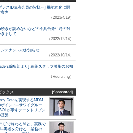
プレスID読者会員の皆様へ] 機能強化に関
ご案内
（2023/4/19）
の続きが読めないなどの不具合発生時の対
つきまして
（2022/12/14）
メンテナンスのお知らせ
（2022/10/14）
 Leaders編集部より] 編集スタッフ募集のお知
（Recruiting）
ピックス
[Sponsored]
eady Dataを実現するMDM
のポイント─サワイグルー
SOLが示すデータドリブン
の基盤
デモ”で終わるAIと、実務で
I─両者を分ける「業務の