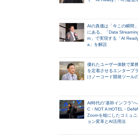
AIの真価は「今この瞬間
にある。「Data Streaming 
m」で実現する「AI Ready 
a」を解説
優れたユーザー体験で業
を定着させるエンタープ
けノーコード開発ツール
AI時代の“基幹インフラ”へ
C・NOT A HOTEL・De
Zoomを核にしたコミュ
ョン変革とAI活用法