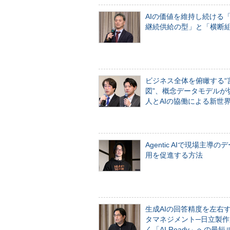
AIの価値を維持し続ける
継続供給の型」と「横断
ビジネス全体を俯瞰する“
図”、概念データモデルが
人とAIの協働による新世
Agentic AIで現場主導の
用を促進する方法
生成AIの回答精度を左右
タマネジメント─日立製作
く「AI Ready」への最短