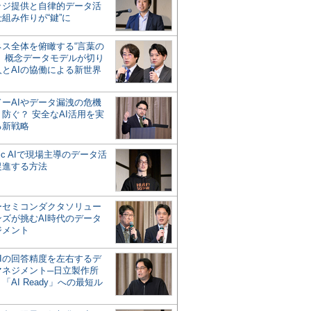
ッジ提供と自律的データ活
組み作りが“鍵”に
ネス全体を俯瞰する“言葉の
”、概念データモデルが切り
人とAIの協働による新世界
？
ドーAIやデータ漏洩の危機
防ぐ？ 安全なAI活用を実
る新戦略
ntic AIで現場主導のデータ活
促進する方法
ーセミコンダクタソリュー
ンズが挑むAI時代のデータ
ジメント
AIの回答精度を左右するデ
マネジメント─日立製作所
「AI Ready」への最短ル