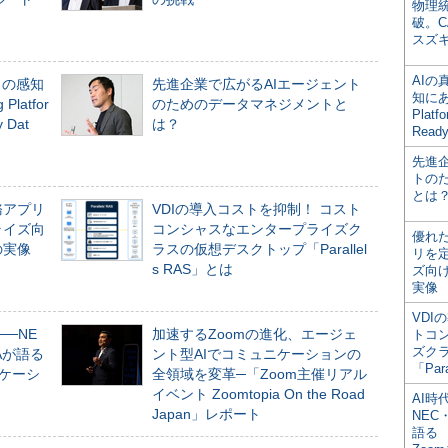
物理
破。C
スズ
AI
」の感知
先進企業で広がるAIエージェント
知にある
Platfor
のためのデータマネジメントと
Plat
Dat
は？
Read
先進
トの
とは
務アプリ
VDIの導入コストを抑制！ コスト
ライズ向
コンシャスなエンタープライズク
優れ
の実像
ラスの仮想デスクトップ「Parallel
リを
s RAS」とは
ズ向
実像
VDI
──NE
加速するZoomの進化、エージェ
トコ
ズク
NAが語る
ント型AIでコミュニケーションの
「Par
ニケーシ
全領域を変革─「Zoom主催リアル
イベント Zoomtopia On the Road
AI時
Japan」レポート
NEC・
語る