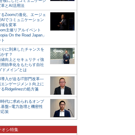
mを核にしたコミュニケーシ
革とAI活用法
るZoomの進化、エージェ
型AIでコミュニケーション
領域を変革
oom主催リアルイベント
opia On the Road Japan」
ート
年ぶりに到来したチャンスを
活かす？
価値向上とセキュリティ強
運用効率化をもたらす自社
“ドメイン”とは
I導入が迫るIT部門改革―
員エンゲージメント向上に
るRidgelinezの処方箋
AI時代に求められるオンプ
ス基盤─電力急増と機密性
対応策
チオシ特集