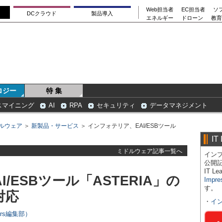
Web担当者
EC担当者
ソ
DCクラウド
製品導入
エネルギー
ドローン
教育
ロジー
特 集
スマイニング
AI
RPA
セキュリティ
データマネジメント
ルウェア
＞
新製品・サービス
＞ インフォテリア、EAI/ESBツール
IT
ミドルウェア記事一覧へ
インプ
公開
IT 
/ESBツール「ASTERIA」の
Impre
す。
対応
・
イ
ers編集部）