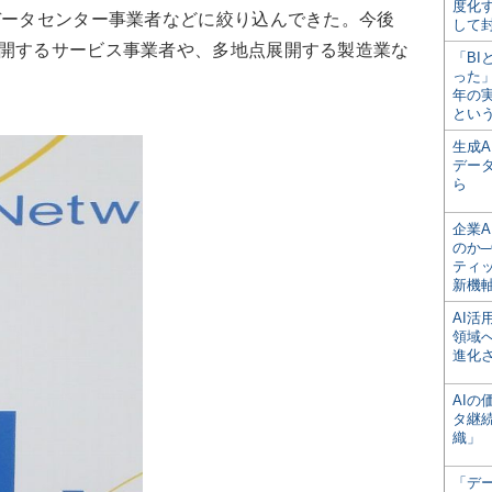
度化
データセンター事業者などに絞り込んできた。今後
して
展開するサービス事業者や、多地点展開する製造業な
「BI
った
年の
とい
生成
デー
ら
企業A
のか─
ティ
新機
AI
領域
進化
AI
タ継
織」
「デ