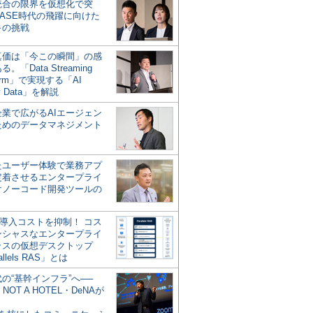
統合の限界を仮想化で突
ASE時代の飛躍に向けた
キの挑戦
の真価は「今この瞬間」の感
。「Data Streaming
form」で実現する「AI
y Data」を解説
企業で広がるAIエージェン
ためのデータマネジメント
？
たユーザー体験で業務アプ
定着させるエンタープライ
けノーコード開発ツールの
の導入コストを抑制！ コス
ンシャスなエンタープライ
ラスの仮想デスクトップ
allels RAS」とは
代の“基幹インフラ”へ──
NOT A HOTEL・DeNAが