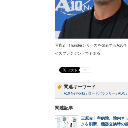
写真2 Thunderシリーズを発表するA1
イスプレジデントでもある
リスト
関連キーワード
A10 Networks
/
ロードバランサー
/
ADC
/
関連記事
三原赤十字病院、院内ネ
クを刷新、機器交換時の