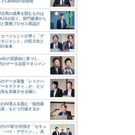
とCelonisの管制塔
AI活用の成果を阻むものは
AJSが説く、部門最適から
却と業務プロセス再設計
タエージェントが導く「デ
マネジメント」の民主化と
用の未来
san社の実践知に基づく、
時代のデータ品質マネジメン
対応のデータ基盤「レイクハ
アーキテクチャ」が、ビジ
成長を加速させる鍵に
業のAI導入を阻む「個別最
遺産」をどう打破するか
行の“雄”が目指す「セキュ
ィ・バイ・デザイン」。高