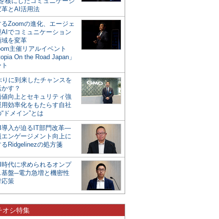
mを核にしたコミュニケーシ
革とAI活用法
るZoomの進化、エージェ
型AIでコミュニケーション
領域を変革
oom主催リアルイベント
opia On the Road Japan」
ート
年ぶりに到来したチャンスを
活かす？
価値向上とセキュリティ強
運用効率化をもたらす自社
“ドメイン”とは
I導入が迫るIT部門改革―
員エンゲージメント向上に
るRidgelinezの処方箋
AI時代に求められるオンプ
ス基盤─電力急増と機密性
対応策
チオシ特集