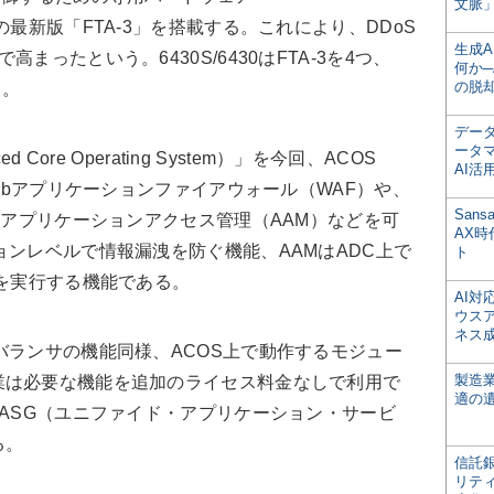
文脈」
ASIC）」の最新版「FTA-3」を搭載する。これにより、DDoS
生成
まったという。6430S/6430はFTA-3を4つ、
何か─
の脱
る。
デー
ータ
Core Operating System）」を今回、ACOS
AI活
Webアプリケーションファイアウォール（WAF）や、
San
御、アプリケーションアクセス管理（AAM）などを可
AX
ョンレベルで情報漏洩を防ぐ機能、AAMはADC上で
ト
証を実行する機能である。
AI
ウス
ネス
ランサの機能同様、ACOS上で動作するモジュー
製造
業は必要な機能を追加のライセス料金なしで利用で
適の
UASG（ユニファイド・アプリケーション・サービ
る。
信託銀
リテ