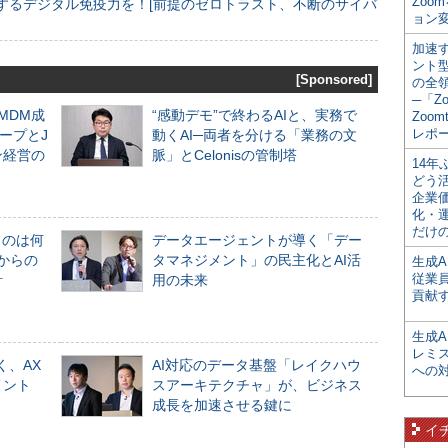
Zoo
するデジタル免疫力を！[前提のゼロトラスト、不断のサイバ
ョン変
加速す
ント
[Sponsored]
の全
─「Z
るMDM成
“感動デモ”で終わるAIと、実務で
Zoomt
レポ
ープとJ
動くAI─両者を分ける「業務の文
ン経営の
脈」とCelonisの管制塔
14
どう
企業
化・
だけの
ものは何
データエージェントが導く「デー
からの
タマネジメント」の民主化とAI活
生成A
従業
計
用の未来
貢献す
生成
レミ
く、AX
AI対応のデータ基盤「レイクハウ
への
メント
スアーキテクチャ」が、ビジネス
成長を加速させる鍵に
イ