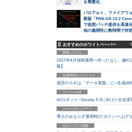
を簡素化
パロアルト、ファイアウォ
新版「PAN-OS 12.2 Cer
で仮想パッチ提供を高速
知の脆弱性に数時間で対
おすすめのホワイトペーパー
「製
業務システム
2027年4月強制適用へ待ったなし、施行迫
版】
生成AI/AIエージェント
成否のカギは「データ基盤」に─生成AI時代
フィジカルAI
AI/ロボット─Society 5.0に向けた社会実
メールセキュリティ
導入のみならず運用時の“ポリシー上げ”が肝心
ゼロトラスト戦略