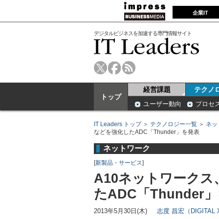
企業IT
デジタルビジネスを加速する専門情報サイト
経営課題
テクノ
トップ
ユーザー動向
プロセ
IT Leaders トップ
＞
テクノロジー一覧
＞
ネッ
などを強化したADC「Thunder」を発表
ネットワーク
[
新製品・サービス
]
A10ネットワークス
たADC「Thunder
2013年5月30日(木)
志度 昌宏（DIGITAL