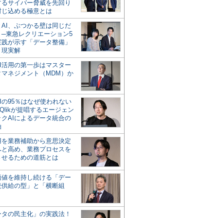
するサイバー脅威を先回り
封じ込める極意とは
とAI、ぶつかる壁は同じだ
」─東急レクリエーション5
実践が示す「データ整備」
う現実解
AI活用の第一歩はマスター
タマネジメント（MDM）か
Iの95％はなぜ使われない
Qlikが提唱するエージェン
ックAIによるデータ統合の
軸
活用を業務補助から意思決定
へと高め、業務プロセスを
させるための道筋とは
の価値を維持し続ける「デー
続供給の型」と「横断組
ータの民主化」の実践法！