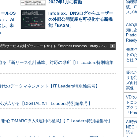
2027年1月に稼働
物理
破。C
スズ
ールOS
Infoblox、DNSログからユーザー
es」、AI
の外部公開資産を可視化する新機
AI
化し、未
能「EASM」
知にある
処
Plat
Read
品/サービス資料ダウンロードサイト「Impress Business Library」へ」
先進
トの
とは
る「新リース会計基準」対応の勘所【IT Leaders特別編集
優れ
リを
ズ向
のデータマネジメント【IT Leaders特別編集号】
実像
VDI
トコ
装が広がる【DIGITAL X/IT Leaders特別編集号】
ズク
「Par
[DMARC導入&運用の極意]【IT Leaders特別編集号】
AI時
NEC・
語る