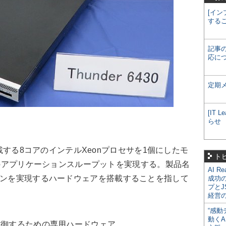
[イン
する
記事
応に
定期
[IT
らせ
個搭載する8コアのインテルXeonプロセサを1個にしたモ
ト
bpsのアプリケーションスループットを実現する。製品名
AI R
ョンを実現するハードウェアを搭載することを指して
成功
プとJ
経営
“感動
動くA
防御するための専用ハードウェア