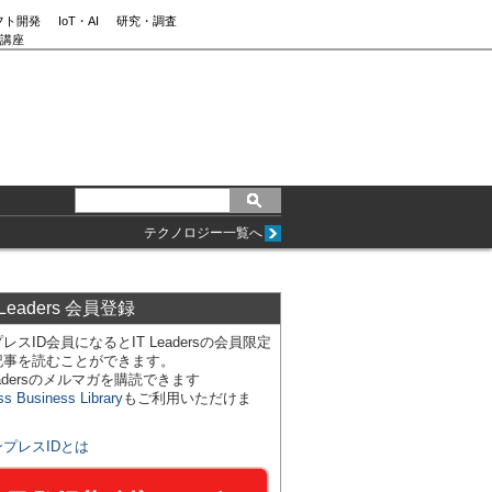
フト開発
IoT・AI
研究・調査
講座
テクノロジー一覧へ
 Leaders 会員登録
レスID会員になるとIT Leadersの会員限定
記事を読むことができます。
Leadersのメルマガを購読できます
ss Business Library
もご利用いただけま
ンプレスIDとは