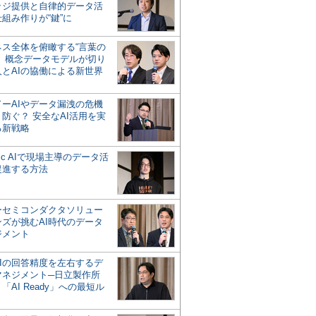
ッジ提供と自律的データ活
組み作りが“鍵”に
ネス全体を俯瞰する“言葉の
”、概念データモデルが切り
人とAIの協働による新世界
？
ドーAIやデータ漏洩の危機
防ぐ？ 安全なAI活用を実
る新戦略
ntic AIで現場主導のデータ活
促進する方法
ーセミコンダクタソリュー
ンズが挑むAI時代のデータ
ジメント
AIの回答精度を左右するデ
マネジメント─日立製作所
「AI Ready」への最短ル