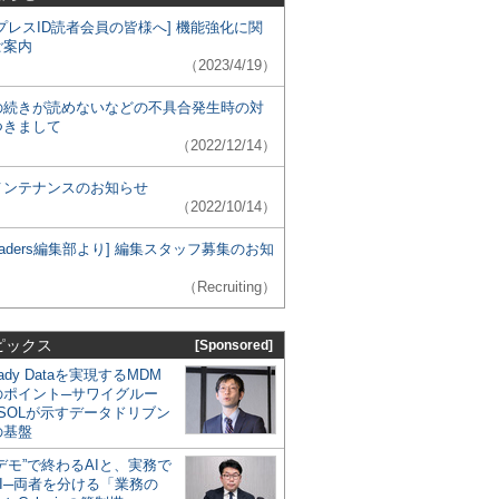
プレスID読者会員の皆様へ] 機能強化に関
ご案内
（2023/4/19）
の続きが読めないなどの不具合発生時の対
つきまして
（2022/12/14）
メンテナンスのお知らせ
（2022/10/14）
 Leaders編集部より] 編集スタッフ募集のお知
（Recruiting）
ピックス
[Sponsored]
eady Dataを実現するMDM
のポイント─サワイグルー
SOLが示すデータドリブン
の基盤
デモ”で終わるAIと、実務で
I─両者を分ける「業務の