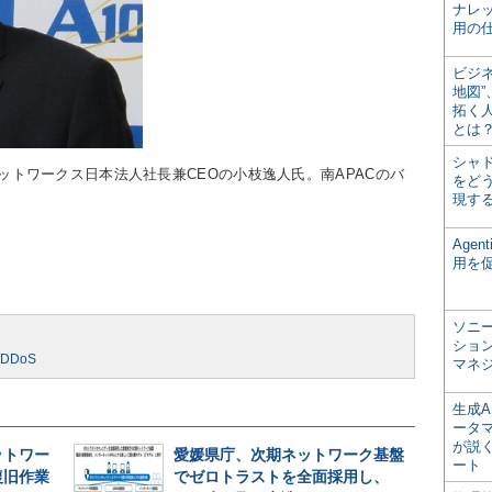
ナレ
用の仕
ビジ
地図
拓く
とは
シャ
0ネットワークス日本法人社長兼CEOの小枝逸人氏。南APACのバ
をどう
現す
Age
用を
ソニ
ショ
DDoS
マネ
生成
ータ
が説く
ットワー
愛媛県庁、次期ネットワーク基盤
ート
復旧作業
でゼロトラストを全面採用し、