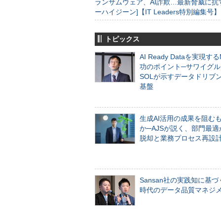
ランサムウェア、AI詐欺…最新脅威に抗
ーハイジーン]【IT Leaders特別編集号】
トピックス
AI Ready Dataを実現す
功のポイント─サワイグル
SOLが示すデータドリブ
基盤
生成AI活用の成果を阻む
か─AJSが説く、部門最適
脱却と業務プロセス再設
Sansan社の実践知に基づ
時代のデータ品質マネジ