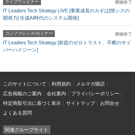
ライブウェビナー
開催終了
IT Leaders Tech Strategy LIVE [事業成長のカギは[情シスの
開発力] 生成AI時代のシステム開発]
コンファレンス/セミナー
開催終了
IT Leaders Tech Strategy [前提のゼロトラスト、不断のサイ
バーハイジーン]
このサイトについて
利用規約
メルマガ購読
広告掲載のご案内
会社案内
プライバシーポリシー
特定商取引法に基づく表示
サイトマップ
お問合せ
よくある質問
関連グループサイト