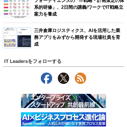
フォーティエンスの「IT戦略・計画策定の体
系的研修」、2日間の講義/ワークでIT戦略立
案力を養成
三井倉庫ロジスティクス、AIを活用した業
務アプリをみずから開発する現場社員を育
成
IT Leadersをフォローする