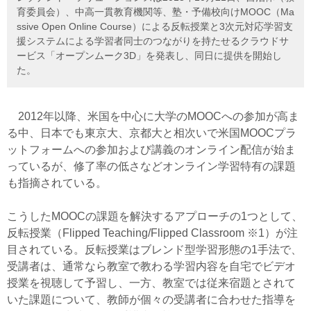
育委員会）、中高一貫教育機関等、塾・予備校向けMOOC（Ma
ssive Open Online Course）による反転授業と3次元対応学習支
援システムによる学習者同士のつながりを持たせるクラウドサ
ービス「オープンムーク3D」を発表し、同日に提供を開始し
た。
2012年以降、米国を中心に大学のMOOCへの参加が高ま
る中、日本でも東京大、京都大と相次いで米国MOOCプラ
ットフォームへの参加および講義のオンライン配信が始ま
っているが、修了率の低さなどオンライン学習特有の課題
も指摘されている。
こうしたMOOCの課題を解決するアプローチの1つとして、
反転授業（Flipped Teaching/Flipped Classroom ※1）が注
目されている。反転授業はブレンド型学習形態の1手法で、
受講者は、通常なら教室で教わる学習内容を自宅でビデオ
授業を視聴して予習し、一方、教室では従来宿題とされて
いた課題について、教師が個々の受講者に合わせた指導を