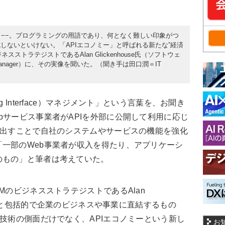
g Interface）−−。プログラミングの用語であり、何となく難しい印象がつ
しないといけない。「APIエコノミー」と呼ばれる新たな”経済
ストラテジストであるAlan Glickenhouse氏（ソフトウェ
uct Manager）に、その実像を聞いた。（聞き手は田口潤＝IT
amming Interface）マネジメント」という言葉を、お聞き
bサービス事業者がAPIを外部に公開して利用に応じ
び出すことで自社のシステムやサービスの機能を強化
一部のWeb事業者が収入を得たり、アプリケーシ
のもの」と筆者は考えていた。
MのビジネスストラテジストであるAlan
「もっと包括的で企業のビジネスや事業に直結するもの
は技術の側面だけでなく、APIエコノミーという新し
お