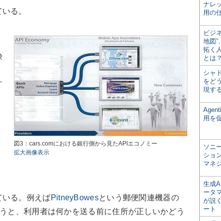
ナレ
ている。
用の仕
ビジ
地図
拓く
険
とは
シャ
をどう
す
現す
、
Age
用を
く
図3：cars.comにおける銀行側から見たAPIエコノミー
ソニ
拡大画像表示
ショ
マネ
生成
ータ
ている。例えば
PitneyBowes
という郵便関連機器の
が説く
ート
使うと、利用者は何かを送る前に住所が正しいかどう