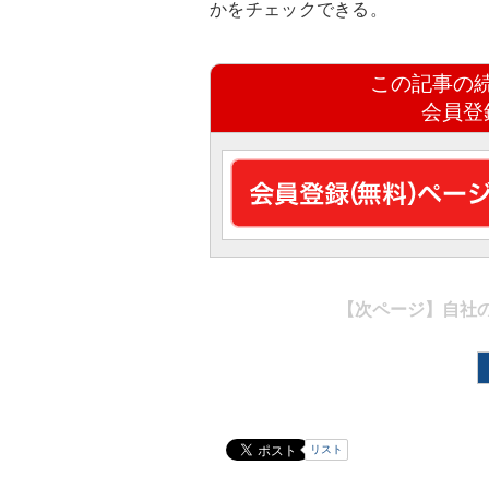
かをチェックできる。
この記事の
会員登
【次ページ】
自社
リスト