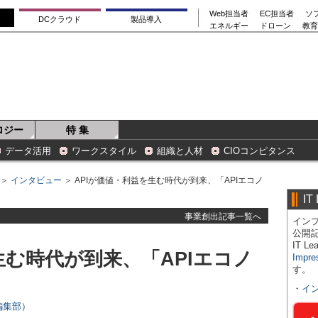
Web担当者
EC担当者
ソ
DCクラウド
製品導入
エネルギー
ドローン
教育
ロジー
特 集
データ活用
ワークスタイル
組織と人材
CIOコンピタンス
＞
インタビュー
＞ APIが価値・利益を生む時代が到来、「APIエコノ
IT
事業創出記事一覧へ
インプ
公開
IT 
生む時代が到来、「APIエコノ
Impre
す。
・
イ
s編集部）