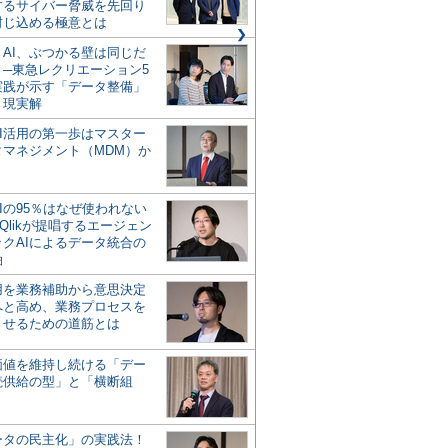
するサイバー脅威を先回り
封じ込める極意とは
とAI、ぶつかる壁は同じだ
」─東急レクリエーション5
実践が示す「データ整備」
う現実解
AI活用の第一歩はマスター
タマネジメント（MDM）か
Iの95％はなぜ使われない
Qlikが提唱するエージェン
ックAIによるデータ統合の
軸
活用を業務補助から意思決定
へと高め、業務プロセスを
させるための道筋とは
の価値を維持し続ける「デー
続供給の型」と「横断組
ータの民主化」の実践法！