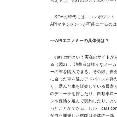
言えるし、他社のシステムやサー
SOAの時代には、コンポジット
APIマネジメントが可能にするの
−−APIエコノミーの具体例は？
cars.comという実在のサイトが
る（図2）。消費者は様々なメーカ
ーの車を購入できる。その際、自
に合った車を選ぶアドバイスを得
り、選んだ車を販売している最寄
のディーラを探したり、自動車ロ
ンや保険を選んで契約したり、と
ったことができる。しかしcars.co
が自ら開発した機能は全体の一部