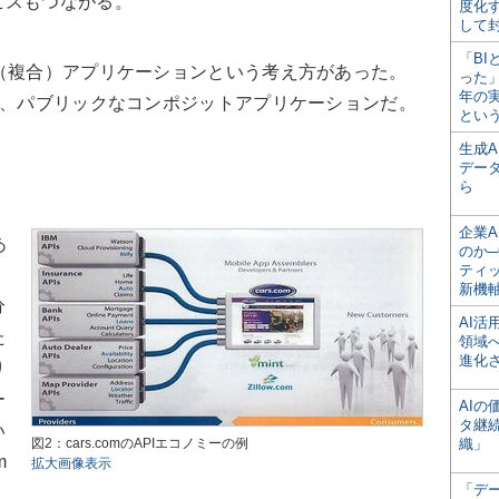
ビスもつながる。
度化
して
「BI
（複合）アプリケーションという考え方があった。
った
年の
は、パブリックなコンポジットアプリケーションだ。
とい
生成
デー
ら
企業A
あ
のか─
ティ
新機
分
AI
た
領域
進化
り
ー
AI
タ継
い
図2：cars.comのAPIエコノミーの例
織」
m
拡大画像表示
「デ