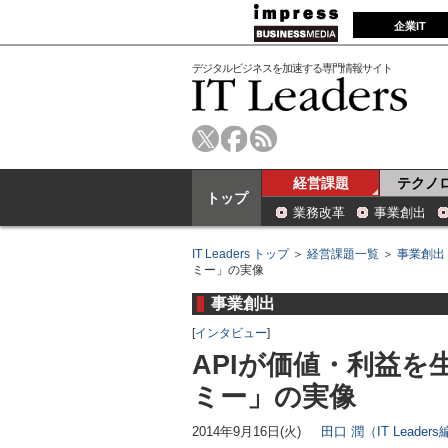
企業IT
デジタルビジネスを加速する専門情報サイト
経営課題
テクノ
トップ
業務改革
事業創出
IT Leaders トップ
＞
経営課題一覧
＞
事業創出
ミー」の実像
事業創出
[
インタビュー
]
APIが価値・利益を
ミー」の実像
2014年9月16日(火)
田口 潤（IT Leader