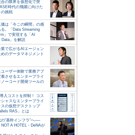
統合の限界を仮想化で突
ASE時代の飛躍に向けた
キの挑戦
の真価は「今この瞬間」の感
。「Data Streaming
form」で実現する「AI
y Data」を解説
企業で広がるAIエージェン
ためのデータマネジメント
？
たユーザー体験で業務アプ
定着させるエンタープライ
けノーコード開発ツールの
の導入コストを抑制！ コス
ンシャスなエンタープライ
ラスの仮想デスクトップ
allels RAS」とは
代の“基幹インフラ”へ──
NOT A HOTEL・DeNAが