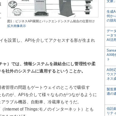
文脈」
報
え
生成
何か─
ケ
の脱
図1：ビジネスAPI展開とバックエンドシステム統合の位置付け
、
拡大画像表示
デー
ータ
AI活
イを設置し、APIを介してアクセスする形が生まれ
San
AX
ト
クチャ）では、情報システムを疎結合にし管理性や柔
AI
チを社外のシステムに適用するということか。
ウス
ネス
者管理の問題もゲートウェイのところで吸収す
製造
適の
ものが、APIを介して様々なものがつながるように
ェアラブル機器、自動車、冷蔵庫もそうだ。
信託銀
IoT（Internet of Things:モノのインターネット）とも
リテ