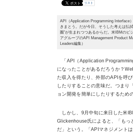
リスト
API（Application Programmin
きまとう。だが今日、そうした考えは払拭
圏”が生まれつつあるからだ。米IBMのビジネス
アグループのAPI Management Prod
Leaders編集）
「API（Application Progr
になったことがあるだろうか？We
た収入を得たり、外部のAPIを呼
したりすることの意味だ。つまり「
ョン開発を簡単にしたりするため
しかし、9月中旬に来日した米IB
Glickenhouse氏によると、
だ」という。「APIマネジメント