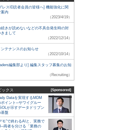
プレスID読者会員の皆様へ] 機能強化に関
ご案内
（2023/4/19）
の続きが読めないなどの不具合発生時の対
つきまして
（2022/12/14）
メンテナンスのお知らせ
（2022/10/14）
 Leaders編集部より] 編集スタッフ募集のお知
（Recruiting）
ピックス
[Sponsored]
eady Dataを実現するMDM
のポイント─サワイグルー
SOLが示すデータドリブン
の基盤
デモ”で終わるAIと、実務で
I─両者を分ける「業務の