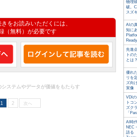
物理
破。C
スズ
続きをお読みいただくには、
AI
知にある
録（無料）が必要です
Plat
Read
先進
トの
とは
優れ
リを
ズ向
のシステムやデータが価値をもたらす
実像
VDI
トコ
1
2
次へ
ズク
「Par
AI時
NEC・
語る