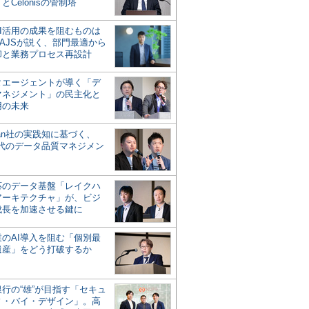
とCelonisの管制塔
AI活用の成果を阻むものは
AJSが説く、部門最適から
却と業務プロセス再設計
タエージェントが導く「デ
マネジメント」の民主化と
用の未来
san社の実践知に基づく、
時代のデータ品質マネジメン
対応のデータ基盤「レイクハ
アーキテクチャ」が、ビジ
成長を加速させる鍵に
業のAI導入を阻む「個別最
遺産」をどう打破するか
行の“雄”が目指す「セキュ
ィ・バイ・デザイン」。高