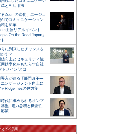
mを核にしたコミュニケーシ
革とAI活用法
るZoomの進化、エージェ
型AIでコミュニケーション
領域を変革
oom主催リアルイベント
opia On the Road Japan」
ート
年ぶりに到来したチャンスを
活かす？
価値向上とセキュリティ強
運用効率化をもたらす自社
“ドメイン”とは
I導入が迫るIT部門改革―
員エンゲージメント向上に
るRidgelinezの処方箋
AI時代に求められるオンプ
ス基盤─電力急増と機密性
対応策
チオシ特集