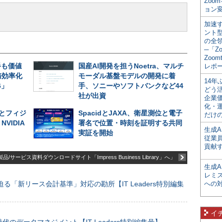
Zoo
ョン変
加速す
ント
の全
─「Z
Zoomt
手も価値
国産AI開発を担うNoetra、マルチ
レポ
務効率化
モーダル基盤モデルの開発に着
14
6」
手、ソニーやソフトバンクなど44
どう
社が出資
企業
化・
とフィジ
SpacidとJAXA、衛星測位と電子
だけの
VIDIA
署名で位置・時刻を証明する共同
生成A
実証を開始
従業
貢献す
品/サービス資料ダウンロードサイト「Impress Business Library」へ」
生成
レミ
る「新リース会計基準」対応の勘所【IT Leaders特別編集
への
イ