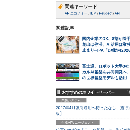
関連キーワード
APIエコノミー
/
IBM
/
Peugeot
/
API
関連記事
国内企業のDX、8割が着
創出は停滞、AI活用は業
止まり─IPA「DX動向202
富士通、ロボット大手3社
カルAI基盤を共同開発へ、N
の世界基盤モデルも活用
おすすめのホワイトペーパー
「製
業務システム
2027年4月強制適用へ待ったなし、施行迫
版】
生成AI/AIエージェント