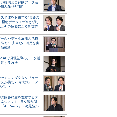
ッジ提供と自律的データ活
組み作りが“鍵”に
ネス全体を俯瞰する“言葉の
”、概念データモデルが切り
人とAIの協働による新世界
？
ドーAIやデータ漏洩の危機
防ぐ？ 安全なAI活用を実
る新戦略
ntic AIで現場主導のデータ活
促進する方法
ーセミコンダクタソリュー
ンズが挑むAI時代のデータ
ジメント
AIの回答精度を左右するデ
マネジメント─日立製作所
「AI Ready」への最短ル