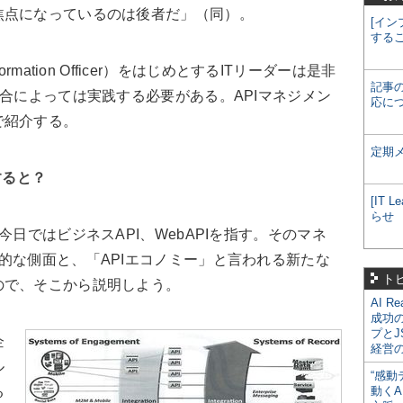
焦点になっているのは後者だ」（同）。
[イン
する
ormation Officer）をはじめとするITリーダーは是非
記事
場合によっては実践する必要がある。APIマネジメン
応に
で紹介する。
定期
すると？
[IT
らせ
日ではビジネスAPI、WebAPIを指す。そのマネ
的な側面と、「APIエコノミー」と言われる新たな
ト
ので、そこから説明しよう。
AI R
成功
プとJ
企
経営
ル
“感動
る
動くA