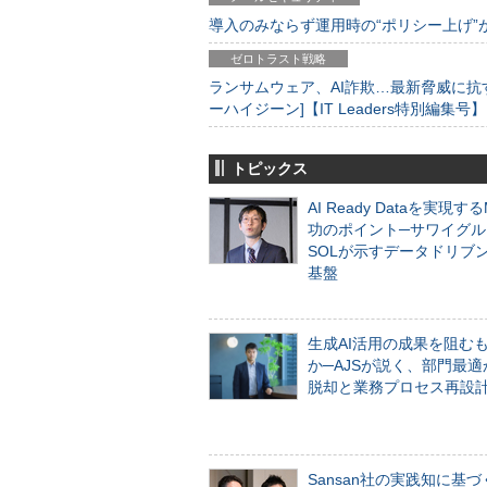
導入のみならず運用時の“ポリシー上げ”が肝心
ゼロトラスト戦略
ランサムウェア、AI詐欺…最新脅威に抗
ーハイジーン]【IT Leaders特別編集号】
トピックス
AI Ready Dataを実現す
功のポイント─サワイグル
SOLが示すデータドリブ
基盤
生成AI活用の成果を阻む
か─AJSが説く、部門最適
脱却と業務プロセス再設
Sansan社の実践知に基づ