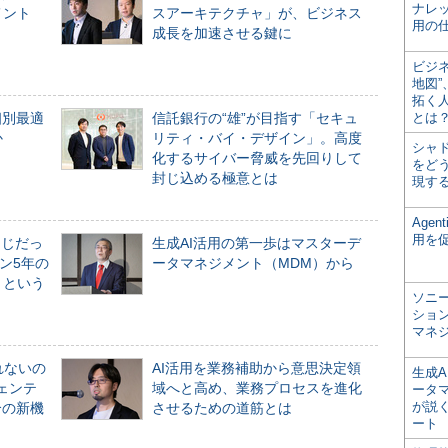
ナレ
メント
スアーキテクチャ」が、ビジネス
用の仕
成長を加速させる鍵に
ビジ
地図
拓く
個別最適
信託銀行の“雄”が目指す「セキュ
とは
か
リティ・バイ・デザイン」。高度
シャ
化するサイバー脅威を先回りして
をどう
封じ込める極意とは
現す
Age
用を
同じだっ
生成AI活用の第一歩はマスターデ
ン5年の
ータマネジメント（MDM）から
」という
ソニ
ショ
マネ
れないの
AI活用を業務補助から意思決定領
生成
ジェンテ
域へと高め、業務プロセスを進化
ータ
が説く
合の新機
させるための道筋とは
ート