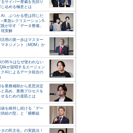
するサイバー脅威を先回り
封じ込める極意とは
とAI、ぶつかる壁は同じだ
」─東急レクリエーション5
実践が示す「データ整備」
う現実解
AI活用の第一歩はマスター
タマネジメント（MDM）か
Iの95％はなぜ使われない
Qlikが提唱するエージェン
ックAIによるデータ統合の
軸
活用を業務補助から意思決定
へと高め、業務プロセスを
させるための道筋とは
の価値を維持し続ける「デー
続供給の型」と「横断組
ータの民主化」の実践法！