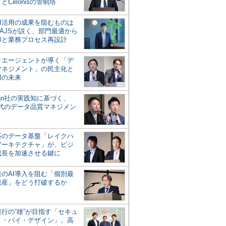
とCelonisの管制塔
AI活用の成果を阻むものは
AJSが説く、部門最適から
却と業務プロセス再設計
タエージェントが導く「デ
マネジメント」の民主化と
用の未来
san社の実践知に基づく、
時代のデータ品質マネジメン
対応のデータ基盤「レイクハ
アーキテクチャ」が、ビジ
成長を加速させる鍵に
業のAI導入を阻む「個別最
遺産」をどう打破するか
行の“雄”が目指す「セキュ
ィ・バイ・デザイン」。高