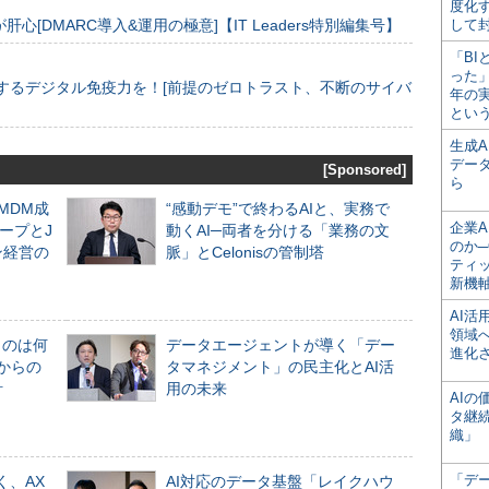
度化
[DMARC導入&運用の極意]【IT Leaders特別編集号】
して
「BI
った
するデジタル免疫力を！[前提のゼロトラスト、不断のサイバ
年の
とい
生成
デー
[Sponsored]
ら
るMDM成
“感動デモ”で終わるAIと、実務で
企業A
ープとJ
動くAI─両者を分ける「業務の文
のか─
ン経営の
脈」とCelonisの管制塔
ティ
新機
AI
領域
ものは何
データエージェントが導く「デー
進化
からの
タマネジメント」の民主化とAI活
計
用の未来
AI
タ継
織」
「デ
く、AX
AI対応のデータ基盤「レイクハウ