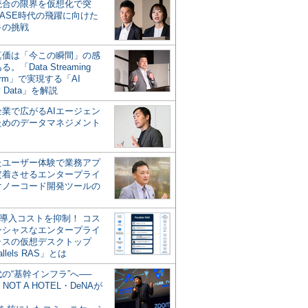
統合の限界を仮想化で突
ASE時代の飛躍に向けた
キの挑戦
の真価は「今この瞬間」の感
。「Data Streaming
form」で実現する「AI
y Data」を解説
企業で広がるAIエージェン
ためのデータマネジメント
？
たユーザー体験で業務アプ
定着させるエンタープライ
けノーコード開発ツールの
の導入コストを抑制！ コス
ンシャスなエンタープライ
ラスの仮想デスクトップ
allels RAS」とは
代の“基幹インフラ”へ──
NOT A HOTEL・DeNAが