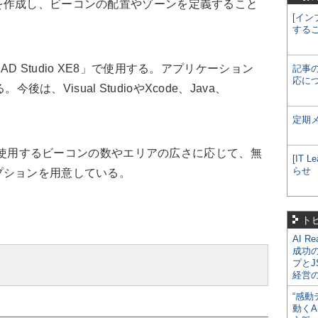
を作成し、ビーコンの配置やゾーンを定義すること
[イン
する
 Studio XE8」で使用する。アプリケーション
記事
応に
。今後は、Visual StudioやXcode、Java、
定期
は、使用するビーコンの数やエリアの広さに応じて、無
[IT
らせ
プションを用意している。
ト
AI R
成功
プとJ
経営
“感動
動くA