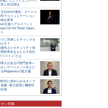
mを核にしたコミュニケーシ
革とAI活用法
るZoomの進化、エージェ
型AIでコミュニケーション
領域を変革
oom主催リアルイベント
opia On the Road Japan」
ート
年ぶりに到来したチャンスを
活かす？
価値向上とセキュリティ強
運用効率化をもたらす自社
“ドメイン”とは
I導入が迫るIT部門改革―
員エンゲージメント向上に
るRidgelinezの処方箋
AI時代に求められるオンプ
ス基盤─電力急増と機密性
対応策
チオシ特集