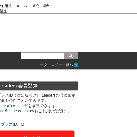
フト開発
IoT・AI
研究・調査
講座
テクノロジー一覧へ
 Leaders 会員登録
レスID会員になるとIT Leadersの会員限定
記事を読むことができます。
Leadersのメルマガを購読できます
ss Business Library
もご利用いただけま
ンプレスIDとは