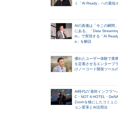
く「AI Ready」への最短
AIの真価は「今この瞬間
にある。「Data Streaming 
m」で実現する「AI Ready 
a」を解説
優れたユーザー体験で業
を定着させるエンタープ
けノーコード開発ツール
AI時代の“基幹インフラ”へ
C・NOT A HOTEL・De
Zoomを核にしたコミュ
ョン変革とAI活用法