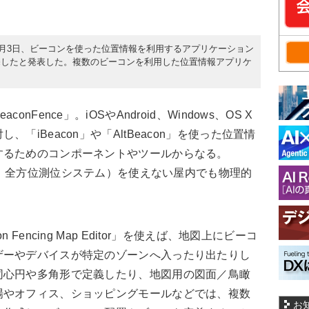
8月3日、ビーコンを使った位置情報を利用するアプリケーション
売したと発表した。複数のビーコンを利用した位置情報アプリケ
Fence」。iOSやAndroid、Windows、OS X
「iBeacon」や「AltBeacon」を使った位置情
するためのコンポーネントやツールからなる。
g System：全方位測位システム）を使えない屋内でも物理的
encing Map Editor」を使えば、地図上にビーコ
ザーやデバイスが特定のゾーンへ入ったり出たりし
同心円や多角形で定義したり、地図用の図面／鳥瞰
場やオフィス、ショッピングモールなどでは、複数
お