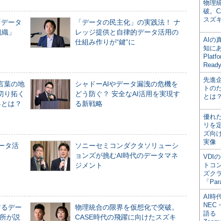
物理
破。C
スズ
「データ
「データの民主化」の実践法！ ナ
組織」
レッジ提供と自律的データ活用の
AI
仕組み作りが“鍵”に
知にある
Plat
Read
先進
言葉の地
シャドーAIやデータ漏洩の危機を
トの
切り拓く
どう防ぐ？ 安全なAI活用を実現す
とは
界とは？
る新戦略
優れ
リを
ズ向
実像
データ活
ソニーセミコンダクタソリューシ
ョンズが挑むAI時代のデータマネ
VDI
ジメント
トコ
ズク
「Par
AI時
NEC・
するデー
物理統合の限界を仮想化で突破。
語る
所が説
CASE時代の飛躍に向けたスズキ