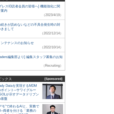
プレスID読者会員の皆様へ] 機能強化に関
ご案内
（2023/4/19）
の続きが読めないなどの不具合発生時の対
つきまして
（2022/12/14）
メンテナンスのお知らせ
（2022/10/14）
 Leaders編集部より] 編集スタッフ募集のお知
（Recruiting）
ピックス
[Sponsored]
eady Dataを実現するMDM
のポイント─サワイグルー
SOLが示すデータドリブン
の基盤
デモ”で終わるAIと、実務で
I─両者を分ける「業務の