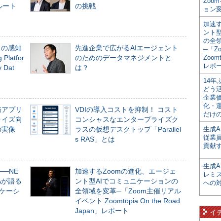
Zoo
ルート
の挑戦
ョン変
加速す
ント
の全
」の感知
先進企業で広がるAIエージェント
─「Z
Platfor
のためのデータマネジメントと
Zoomt
レポ
Dat
は？
14
どう
企業
化・
務アプリ
VDIの導入コストを抑制！ コスト
だけの
ライズ向
コンシャスなエンタープライズク
の実像
ラスの仮想デスクトップ「Parallel
生成A
従業
s RAS」とは
貢献す
生成
──NE
加速するZoomの進化、エージェ
レミ
NAが語る
ント型AIでコミュニケーションの
への
ニケーシ
全領域を変革─「Zoom主催リアル
イベント Zoomtopia On the Road
Japan」レポート
イ