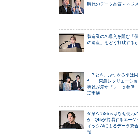
時代のデータ品質マネジ
製造業のAI導入を阻む「
の遺産」をどう打破する
「BIとAI、ぶつかる壁は
た」─東急レクリエーショ
実践が示す「データ整備
現実解
企業AIの95％はなぜ使わ
か─Qlikが提唱するエー
ィックAIによるデータ統
軸