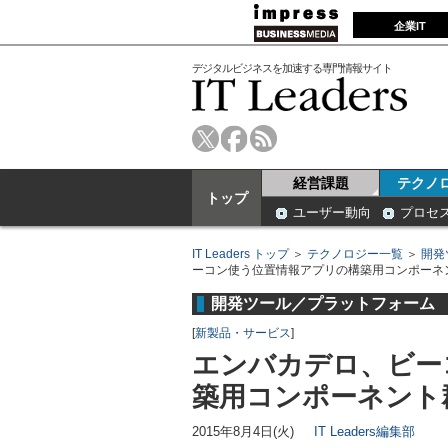
企業IT
デジタルビジネスを加速する専門情報サイト
経営課題
テクノ
トップ
ユーザー動向
プロセ
IT Leaders トップ
＞
テクノロジー一覧
＞
開発
ーコン使う位置情報アプリの構築用コンポーネ
開発ツール／プラットフォーム
[
新製品・サービス
]
エンバカデロ、ビー
築用コンポーネント
2015年8月4日(火)
IT Leaders編集部