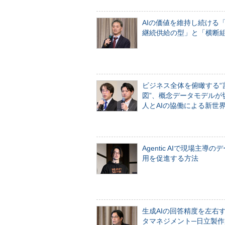
AIの価値を維持し続ける
継続供給の型」と「横断
ビジネス全体を俯瞰する“
図”、概念データモデルが
人とAIの協働による新世
Agentic AIで現場主導の
用を促進する方法
生成AIの回答精度を左右
タマネジメント─日立製作