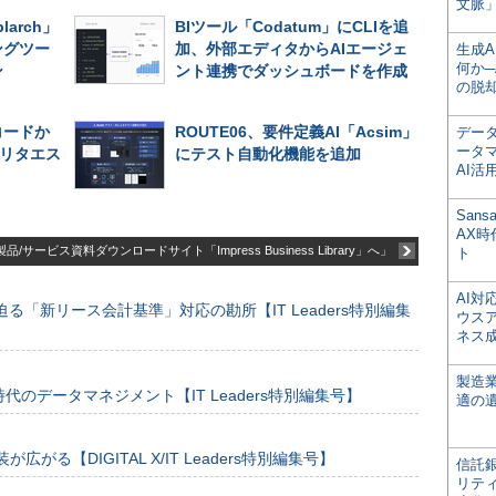
文脈」
larch」
BIツール「Codatum」にCLIを追
ングツー
加、外部エディタからAIエージェ
生成
何か─
ン
ント連携でダッシュボードを作成
の脱
コードか
ROUTE06、要件定義AI「Acsim」
デー
ータ
リタエス
にテスト自動化機能を追加
AI活
San
AX
品/サービス資料ダウンロードサイト「Impress Business Library」へ」
ト
AI
る「新リース会計基準」対応の勘所【IT Leaders特別編集
ウス
ネス
製造
のデータマネジメント【IT Leaders特別編集号】
適の
装が広がる【DIGITAL X/IT Leaders特別編集号】
信託銀
リテ