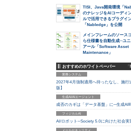
TISI、Java開発環境「Nab
のナレッジをAIコーディ
ルで活用できるプラグイ
「Nabledge」を公開
メインフレームのソース
ら仕様書を自動生成─ユニ
アール「Software Asset
Maintenance」
おすすめのホワイトペーパー
「製
業務システム
2027年4月強制適用へ待ったなし、施行迫
版】
生成AI/AIエージェント
成否のカギは「データ基盤」に─生成AI時代
フィジカルAI
AI/ロボット─Society 5.0に向けた社会実
メールセキュリティ