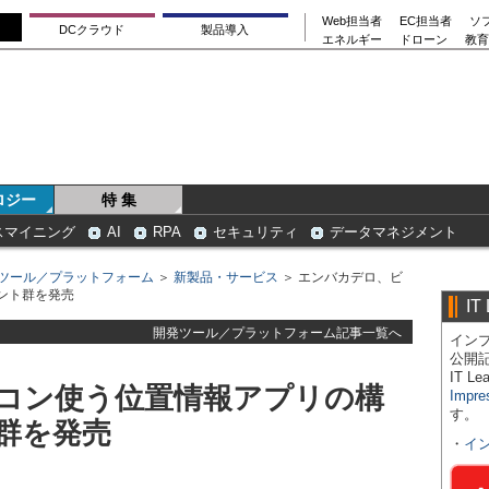
Web担当者
EC担当者
ソ
DCクラウド
製品導入
エネルギー
ドローン
教育
ロジー
特 集
スマイニング
AI
RPA
セキュリティ
データマネジメント
ツール／プラットフォーム
＞
新製品・サービス
＞ エンバカデロ、ビ
ント群を発売
IT
開発ツール／プラットフォーム記事一覧へ
インプ
公開
IT 
コン使う位置情報アプリの構
Impre
す。
群を発売
・
イ