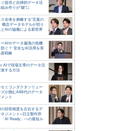
ッジ提供と自律的データ活
組み作りが“鍵”に
ネス全体を俯瞰する“言葉の
”、概念データモデルが切り
人とAIの協働による新世界
？
ドーAIやデータ漏洩の危機
防ぐ？ 安全なAI活用を実
る新戦略
ntic AIで現場主導のデータ活
促進する方法
ーセミコンダクタソリュー
ンズが挑むAI時代のデータ
ジメント
AIの回答精度を左右するデ
マネジメント─日立製作所
「AI Ready」への最短ル