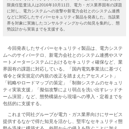
限責任監査法人は2016年10月11日、電力・ガス業界固有の課題
に対し、電力システムへの攻撃や新電力会社とのシステム連携
などに対応したサイバーセキュリティ製品を発表した。当該業
界を対象に実施したコンサルティングからの知見を集約し、態
勢設計から実装までを支援する。
今回発表したサイバーセキュリティ製品は、電力システ
ムへのサイバーテロ、新電力会社とのシステム連携やスマ
ートメーターシステムにおけるセキュリティ確保など、業
界固有の課題に対応している。「国内電気事業法に基づく
省令と保安規定の内規の改正を踏まえたアセスメント」
「戦略やロードマップの策定」「制御システムのセキュリ
ティ実装支援」「擬似攻撃により弱点を洗い出すレッドチ
ーム演習」など、態勢構築から現場への導入・定着までを
包括的に支援する。
これまで同社グループが電力・ガス業界向けにサービス
提供するなかで得た知見を活かし、堅牢なセキュリティ態
勢を迅速に構築する。外部からの侵入を防ぐことに加え、