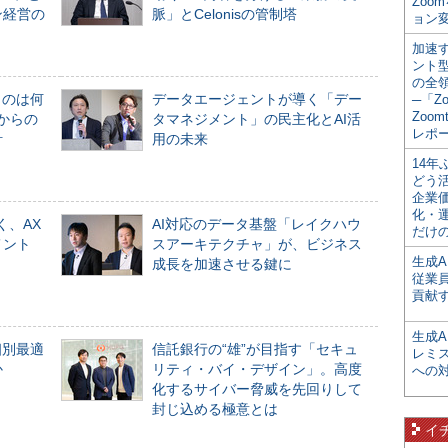
Zoo
ン経営の
脈」とCelonisの管制塔
ョン変
加速す
ント
の全
ものは何
データエージェントが導く「デー
─「Z
Zoomt
からの
タマネジメント」の民主化とAI活
レポ
計
用の未来
14
どう
企業
化・
く、AX
AI対応のデータ基盤「レイクハウ
だけの
メント
スアーキテクチャ」が、ビジネス
生成A
成長を加速させる鍵に
従業
貢献す
生成
個別最適
信託銀行の“雄”が目指す「セキュ
レミ
か
リティ・バイ・デザイン」。高度
への
化するサイバー脅威を先回りして
封じ込める極意とは
イ