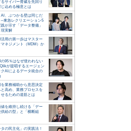
するサイバー脅威を先回り
封じ込める極意とは
とAI、ぶつかる壁は同じだ
」─東急レクリエーション5
実践が示す「データ整備」
う現実解
AI活用の第一歩はマスター
タマネジメント（MDM）か
Iの95％はなぜ使われない
Qlikが提唱するエージェン
ックAIによるデータ統合の
軸
活用を業務補助から意思決定
へと高め、業務プロセスを
させるための道筋とは
の価値を維持し続ける「デー
続供給の型」と「横断組
ータの民主化」の実践法！