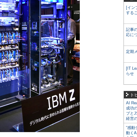
[イン
する
記事
応に
定期
[IT
らせ
ト
AI R
成功
プとJ
経営
“感動
動くA