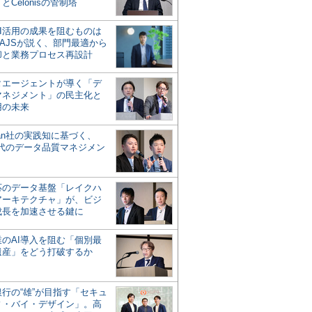
とCelonisの管制塔
AI活用の成果を阻むものは
AJSが説く、部門最適から
却と業務プロセス再設計
タエージェントが導く「デ
マネジメント」の民主化と
用の未来
san社の実践知に基づく、
時代のデータ品質マネジメン
対応のデータ基盤「レイクハ
アーキテクチャ」が、ビジ
成長を加速させる鍵に
業のAI導入を阻む「個別最
遺産」をどう打破するか
行の“雄”が目指す「セキュ
ィ・バイ・デザイン」。高