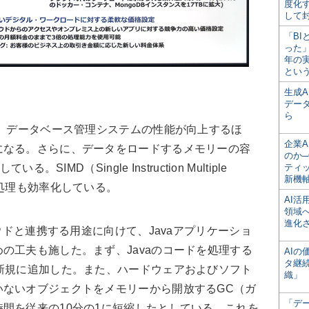
度化
して
「BI
った
年の
とい
生成
デー
ら
、データベース管理システムの性能が向上するほ
企業A
になる。さらに、データをロードするメモリーの容
のか─
SIMD（Single Instruction Multiple
ティ
新機
列処理も効率化している。
AI
領域
進化
ウドと連携する用途に向けて、Javaアプリケーショ
の工夫も施した。まず、Javaのコードを処理する
AI
タ継
新規に追加した。また、ハードウェアおよびソフト
織」
いないオブジェクトをメモリーから開放するGC（ガ
「デ
間を従来の10分の1に短縮したとしている。これを