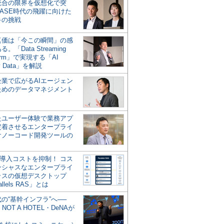
統合の限界を仮想化で突
ASE時代の飛躍に向けた
キの挑戦
の真価は「今この瞬間」の感
。「Data Streaming
form」で実現する「AI
y Data」を解説
企業で広がるAIエージェン
ためのデータマネジメント
？
たユーザー体験で業務アプ
定着させるエンタープライ
けノーコード開発ツールの
の導入コストを抑制！ コス
ンシャスなエンタープライ
ラスの仮想デスクトップ
allels RAS」とは
代の“基幹インフラ”へ──
NOT A HOTEL・DeNAが