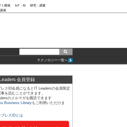
フト開発
IoT・AI
研究・調査
講座
テクノロジー一覧へ
 Leaders 会員登録
レスID会員になるとIT Leadersの会員限定
記事を読むことができます。
Leadersのメルマガを購読できます
ss Business Library
もご利用いただけま
ンプレスIDとは