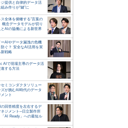
ッジ提供と自律的データ活
組み作りが“鍵”に
ネス全体を俯瞰する“言葉の
”、概念データモデルが切り
人とAIの協働による新世界
？
ドーAIやデータ漏洩の危機
防ぐ？ 安全なAI活用を実
る新戦略
ntic AIで現場主導のデータ活
促進する方法
ーセミコンダクタソリュー
ンズが挑むAI時代のデータ
ジメント
AIの回答精度を左右するデ
マネジメント─日立製作所
「AI Ready」への最短ル