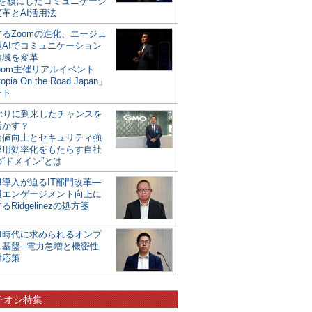
mを核にしたコミュニケーシ
革とAI活用法
るZoomの進化、エージェ
型AIでコミュニケーション
領域を変革
oom主催リアルイベント
opia On the Road Japan」
ート
年ぶりに到来したチャンスを
活かす？
価値向上とセキュリティ強
運用効率化をもたらす自社
“ドメイン”とは
I導入が迫るIT部門改革―
員エンゲージメント向上に
るRidgelinezの処方箋
AI時代に求められるオンプ
ス基盤─電力急増と機密性
対応策
チオシ特集