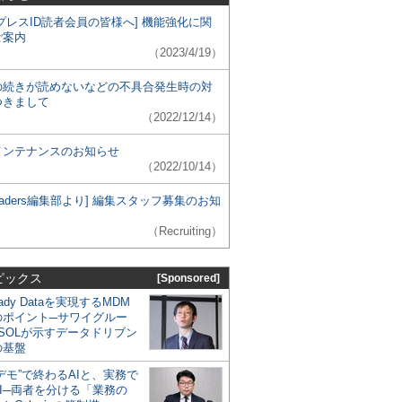
プレスID読者会員の皆様へ] 機能強化に関
ご案内
（2023/4/19）
の続きが読めないなどの不具合発生時の対
つきまして
（2022/12/14）
メンテナンスのお知らせ
（2022/10/14）
 Leaders編集部より] 編集スタッフ募集のお知
（Recruiting）
ピックス
[Sponsored]
eady Dataを実現するMDM
のポイント─サワイグルー
SOLが示すデータドリブン
の基盤
デモ”で終わるAIと、実務で
I─両者を分ける「業務の