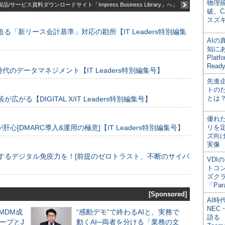
物理
品/サービス資料ダウンロードサイト「Impress Business Library」へ」
破。C
スズ
る「新リース会計基準」対応の勘所【IT Leaders特別編集
AI
知にある
Plat
Read
のデータマネジメント【IT Leaders特別編集号】
先進
トの
とは
装が広がる【DIGITAL X/IT Leaders特別編集号】
優れ
[DMARC導入&運用の極意]【IT Leaders特別編集号】
リを
ズ向
実像
するデジタル免疫力を！[前提のゼロトラスト、不断のサイバ
VDI
トコ
ズク
「Par
[Sponsored]
AI時
NEC・
るMDM成
“感動デモ”で終わるAIと、実務で
語る
ープとJ
動くAI─両者を分ける「業務の文