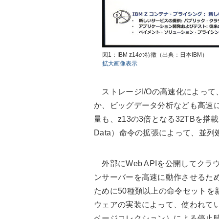
図1：IBM z14の特徴（出典：日本IBM）
拡大画像表示
ストレージI/Oの高速化によって
か、ビッグデータ分析なども高速
量も、z13の3倍となる32TBを搭載している。
Data）命令の拡張によって、並
外部にWeb APIを公開してクラ
ンサーバーを高速に動作させるため
ために50種類以上の命令セットを
ウェアの実装によって、使われて
ベージコレクション）による停止時