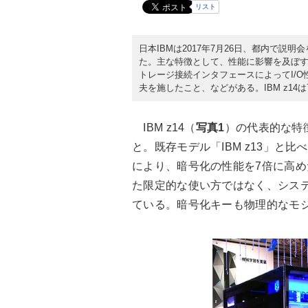
リスト
日本IBMは2017年7月26日、都内で説明
た。主な特徴として、性能に影響を及ぼ
トレージ接続インタフェースによってI/O
夫を施したこと、などがある。IBM z14
IBM z14（
写真1
）の代表的な特
と。既存モデル「IBM z13」と
により、暗号化の性能を7倍に高
た限定的な使い方ではなく、シス
ている。暗号化キーも物理的なモ