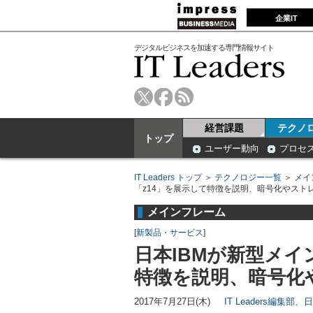
企業IT
デジタルビジネスを加速する専門情報サイト
経営課題
テクノ
トップ
ユーザー動向
プロセ
IT Leaders トップ
＞
テクノロジー一覧
＞
メイ
「z14」を展示して特徴を説明、暗号化やストレ
メインフレーム
[
新製品・サービス
]
日本IBMが新型メイ
特徴を説明、暗号化や
2017年7月27日(木)
IT Leaders編集部、