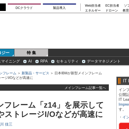
Web担当者
EC担当者
ソ
DCクラウド
製品導入
エネルギー
ドローン
教育
ロジー
特 集
スマイニング
AI
RPA
セキュリティ
データマネジメント
ンフレーム
＞
新製品・サービス
＞ 日本IBMが新型メインフレーム
ージI/Oなどが高速に
IT
メインフレーム記事一覧へ
インプ
公開
IT 
ンフレーム「z14」を展示して
Impre
す。
ストレージI/Oなどが高速に
・
イ
日川 佳三