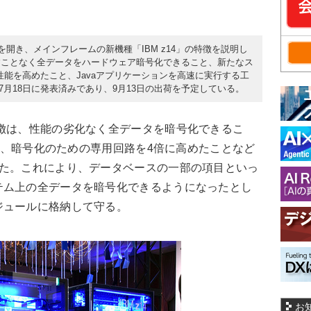
会を開き、メインフレームの新機種「IBM z14」の特徴を説明し
すことなく全データをハードウェア暗号化できること、新たなス
性能を高めたこと、Javaアプリケーションを高速に実行する工
は7月18日に発表済みであり、9月13日の出荷を予定している。
徴は、性能の劣化なく全データを暗号化できるこ
比べ、暗号化のための専用回路を4倍に高めたことなど
めた。これにより、データベースの一部の項目といっ
テム上の全データを暗号化できるようになったとし
ジュールに格納して守る。
お