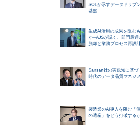
SOLが示すデータドリブ
基盤
生成AI活用の成果を阻む
か─AJSが説く、部門最適
脱却と業務プロセス再設
Sansan社の実践知に基づ
時代のデータ品質マネジ
製造業のAI導入を阻む「
の遺産」をどう打破する