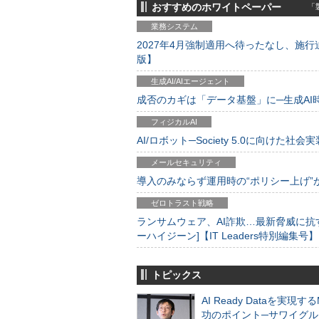
おすすめのホワイトペーパー
「製
業務システム
2027年4月強制適用へ待ったなし、施行迫
版】
生成AI/AIエージェント
成否のカギは「データ基盤」に─生成AI時代
フィジカルAI
AI/ロボット─Society 5.0に向けた社会実
メールセキュリティ
導入のみならず運用時の“ポリシー上げ”が肝心
ゼロトラスト戦略
ランサムウェア、AI詐欺…最新脅威に抗
ーハイジーン]【IT Leaders特別編集号】
トピックス
AI Ready Dataを実現す
功のポイント─サワイグル