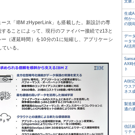
文脈」
生成
何か─
IBM zHyperLink」も搭載した。新設計の専
の脱
することによって、現行のファイバー接続でz13と
デー
ー（遅延時間）を10分の1に短縮し、アプリケーシ
ータ
AI活
している。
San
AX
ト
AI
ウス
ネス
製造
適の
信託銀
リテ