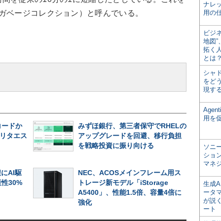
ナレ
いガベージコレクション）と呼んでいる。
用の仕
ビジ
地図
拓く
とは
シャ
をどう
現す
Age
用を
コードか
みずほ銀行、第三者保守でRHELの
リタエス
アップグレードを回避、移行負担
を戦略投資に振り向ける
ソニ
ショ
マネ
にAI駆
NEC、ACOSメインフレーム用ス
性30%
トレージ新モデル「iStorage
生成
A5400」、性能1.5倍、容量4倍に
ータ
が説く
強化
ート