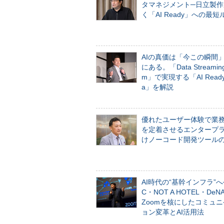
タマネジメント─日立製作
く「AI Ready」への最短
AIの真価は「今この瞬間
にある。「Data Streaming 
m」で実現する「AI Ready 
a」を解説
優れたユーザー体験で業
を定着させるエンタープ
けノーコード開発ツール
AI時代の“基幹インフラ”へ
C・NOT A HOTEL・De
Zoomを核にしたコミュ
ョン変革とAI活用法