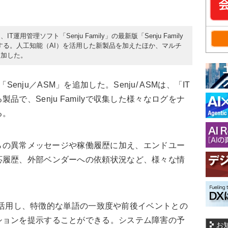
T運用管理ソフト「Senju Family」の最新版「Senju Family
提供する。人工知能（AI）を活用した新製品を加えたほか、マルチ
追加した。
品「Senju／ASM」を追加した。Senju/ ASMは、「IT
で、Senju Familyで収集した様々なログをナ
る。
テムからの異常メッセージや稼働履歴に加え、エンドユー
応履歴、外部ベンダーへの依頼状況など、様々な情
報を活用し、特徴的な単語の一致度や前後イベントとの
ションを提示することができる。システム障害の予
お