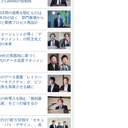
とCelonisの管制塔
AI活用の成果を阻むものは
AJSが説く、部門最適から
却と業務プロセス再設計
タエージェントが導く「デ
マネジメント」の民主化と
用の未来
san社の実践知に基づく、
時代のデータ品質マネジメン
対応のデータ基盤「レイクハ
アーキテクチャ」が、ビジ
成長を加速させる鍵に
業のAI導入を阻む「個別最
遺産」をどう打破するか
行の“雄”が目指す「セキュ
ィ・バイ・デザイン」。高