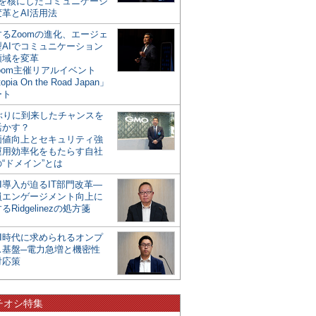
mを核にしたコミュニケーシ
革とAI活用法
るZoomの進化、エージェ
型AIでコミュニケーション
領域を変革
oom主催リアルイベント
opia On the Road Japan」
ート
年ぶりに到来したチャンスを
活かす？
価値向上とセキュリティ強
運用効率化をもたらす自社
“ドメイン”とは
I導入が迫るIT部門改革―
員エンゲージメント向上に
るRidgelinezの処方箋
AI時代に求められるオンプ
ス基盤─電力急増と機密性
対応策
チオシ特集