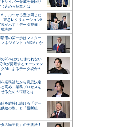
するサイバー脅威を先回り
封じ込める極意とは
とAI、ぶつかる壁は同じだ
」─東急レクリエーション5
実践が示す「データ整備」
う現実解
AI活用の第一歩はマスター
タマネジメント（MDM）か
Iの95％はなぜ使われない
Qlikが提唱するエージェン
ックAIによるデータ統合の
軸
活用を業務補助から意思決定
へと高め、業務プロセスを
させるための道筋とは
の価値を維持し続ける「デー
続供給の型」と「横断組
ータの民主化」の実践法！