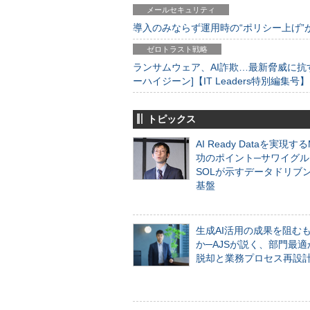
メールセキュリティ
導入のみならず運用時の“ポリシー上げ”が肝心
ゼロトラスト戦略
ランサムウェア、AI詐欺…最新脅威に抗
ーハイジーン]【IT Leaders特別編集号】
トピックス
AI Ready Dataを実現す
功のポイント─サワイグル
SOLが示すデータドリブ
基盤
生成AI活用の成果を阻む
か─AJSが説く、部門最適
脱却と業務プロセス再設