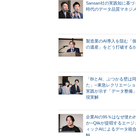
Sansan社の実践知に基づ
時代のデータ品質マネジ
製造業のAI導入を阻む「
の遺産」をどう打破する
「BIとAI、ぶつかる壁は
た」─東急レクリエーショ
実践が示す「データ整備
現実解
企業AIの95％はなぜ使わ
か─Qlikが提唱するエー
ィックAIによるデータ統
軸