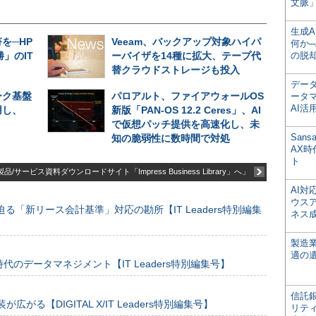
文脈」
生成
を─HP
Veeam、バックアップ対象ハイパ
何か─
」のIT
ーバイザを14種に拡大、テープ代
の脱
替クラウドストレージも投入
デー
ーク基盤
パロアルト、ファイアウォールOS
ータ
AI活
用し、
新版「PAN-OS 12.2 Ceres」、AI
で仮想パッチ提供を高速化し、未
San
知の脆弱性に数時間で対処
AX
ト
品/サービス資料ダウンロードサイト「Impress Business Library」へ」
AI
ウス
る「新リース会計基準」対応の勘所【IT Leaders特別編集
ネス
製造
適の
のデータマネジメント【IT Leaders特別編集号】
信託銀
装が広がる【DIGITAL X/IT Leaders特別編集号】
リテ