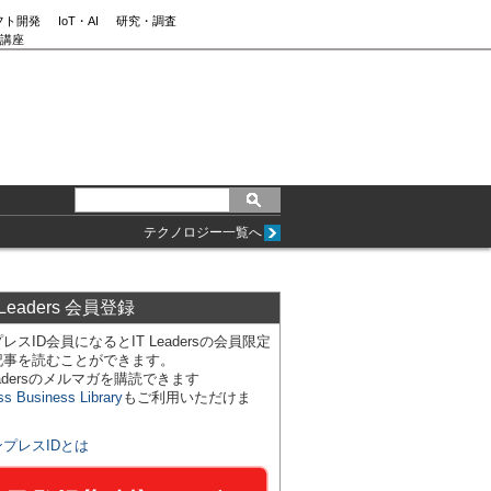
フト開発
IoT・AI
研究・調査
講座
テクノロジー一覧へ
 Leaders 会員登録
レスID会員になるとIT Leadersの会員限定
記事を読むことができます。
Leadersのメルマガを購読できます
ss Business Library
もご利用いただけま
ンプレスIDとは