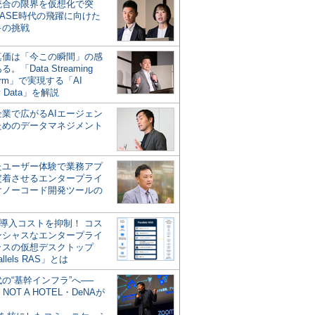
統合の限界を仮想化で突
ASE時代の飛躍に向けた
キの挑戦
の真価は「今この瞬間」の感
。「Data Streaming
form」で実現する「AI
y Data」を解説
企業で広がるAIエージェン
ためのデータマネジメント
？
たユーザー体験で業務アプ
定着させるエンタープライ
けノーコード開発ツールの
の導入コストを抑制！ コス
ンシャスなエンタープライ
ラスの仮想デスクトップ
allels RAS」とは
代の“基幹インフラ”へ──
NOT A HOTEL・DeNAが