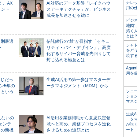
ナレ
く、AX
AI対応のデータ基盤「レイクハウ
用の仕
メント
スアーキテクチャ」が、ビジネス
成長を加速させる鍵に
ビジ
地図
拓く
とは
個別最適
信託銀行の“雄”が目指す「セキュ
シャ
か
リティ・バイ・デザイン」。高度
をどう
化するサイバー脅威を先回りして
現す
封じ込める極意とは
Age
用を
同じだっ
生成AI活用の第一歩はマスターデ
ン5年の
ータマネジメント（MDM）から
ソニ
」という
ショ
マネ
生成
れないの
AI活用を業務補助から意思決定領
ータ
ジェンテ
域へと高め、業務プロセスを進化
が説く
ート
合の新機
させるための道筋とは