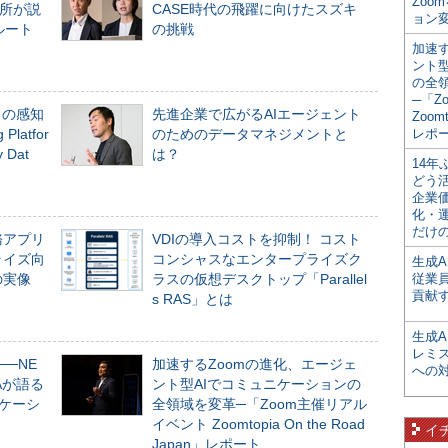
Zoo
所が説
CASE時代の飛躍に向けたスズキ
ョン変
ルート
の挑戦
加速す
ント
の全
─「Z
」の感知
先進企業で広がるAIエージェント
Zoomt
Platfor
のためのデータマネジメントと
レポ
Dat
は？
14
どう
企業
化・
だけの
務アプリ
VDIの導入コストを抑制！ コスト
ライズ向
コンシャスなエンタープライズク
生成A
の実像
ラスの仮想デスクトップ「Parallel
従業
貢献す
s RAS」とは
生成
レミ
──NE
加速するZoomの進化、エージェ
への
NAが語る
ント型AIでコミュニケーションの
ニケーシ
全領域を変革─「Zoom主催リアル
イベント Zoomtopia On the Road
イ
Japan」レポート