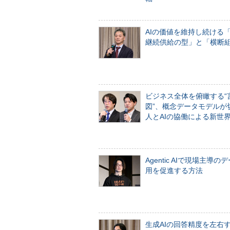
AIの価値を維持し続ける
継続供給の型」と「横断
ビジネス全体を俯瞰する“
図”、概念データモデルが
人とAIの協働による新世
Agentic AIで現場主導の
用を促進する方法
生成AIの回答精度を左右