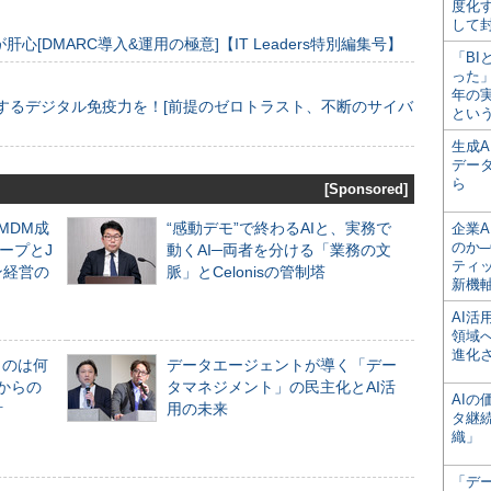
度化
して
[DMARC導入&運用の極意]【IT Leaders特別編集号】
「BI
った
年の
するデジタル免疫力を！[前提のゼロトラスト、不断のサイバ
とい
生成
デー
ら
[Sponsored]
るMDM成
“感動デモ”で終わるAIと、実務で
企業A
のか─
ープとJ
動くAI─両者を分ける「業務の文
ティ
ン経営の
脈」とCelonisの管制塔
新機
AI
領域
進化
ものは何
データエージェントが導く「デー
からの
タマネジメント」の民主化とAI活
AI
計
用の未来
タ継
織」
「デ