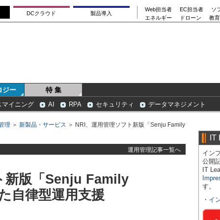
Web担当者
EC担当者
ソ
DCクラウド
製品導入
エネルギー
ドローン
教育
ロジー
特 集
スマイニング
AI
RPA
セキュリティ
データマネジメント
管理
＞
新製品・サービス
＞ NRI、運用管理ソフト新版「Senju Family
IT
運用管理記事一覧へ
インプ
公開
IT 
版「Senju Family
Impre
す。
用した自律型運用支援
・
イ