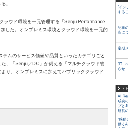
きる。
[イン
する
チクラウド環境を一元管理する「Senju Performance
記事
）」機能も追加した。オンプレミス環境とクラウド環境を一元的
応に
定期
別システムのサービス価値や品質といったカテゴリごと
た、「Senju／DC」が備える「マルチクラウド管
[IT
らせ
により、オンプレミスに加えてパブリッククラウド
ト
AI R
成功
プとJ
経営
“感動
動くA