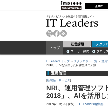
企業IT
デジタルビジネスを加速する専門情報サイト
経営課題
テクノ
トップ
ユーザー動向
プロセ
IT Leaders トップ
＞
テクノロジー一覧
＞
運用
2018」、AIを活用した自律型運用支援
運用管理
[
新製品・サービス
]
NRI、運用管理ソフト新
2018」、AIを活
2017年10月26日(木)
IT Leaders編集部