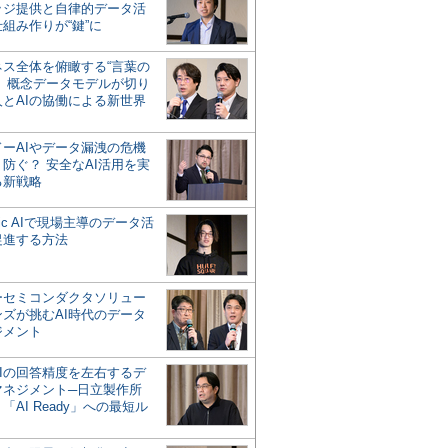
ッジ提供と自律的データ活
組み作りが“鍵”に
ネス全体を俯瞰する“言葉の
”、概念データモデルが切り
人とAIの協働による新世界
？
ドーAIやデータ漏洩の危機
防ぐ？ 安全なAI活用を実
る新戦略
ntic AIで現場主導のデータ活
促進する方法
ーセミコンダクタソリュー
ンズが挑むAI時代のデータ
ジメント
AIの回答精度を左右するデ
マネジメント─日立製作所
「AI Ready」への最短ル