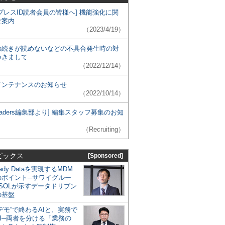
プレスID読者会員の皆様へ] 機能強化に関
ご案内
（2023/4/19）
の続きが読めないなどの不具合発生時の対
つきまして
（2022/12/14）
メンテナンスのお知らせ
（2022/10/14）
 Leaders編集部より] 編集スタッフ募集のお知
（Recruiting）
ピックス
[Sponsored]
eady Dataを実現するMDM
のポイント─サワイグルー
SOLが示すデータドリブン
の基盤
デモ”で終わるAIと、実務で
I─両者を分ける「業務の