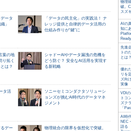
物理
破。C
スズ
「データ
「データの民主化」の実践法！ ナ
AI
組織」
レッジ提供と自律的データ活用の
知にある
仕組み作りが“鍵”に
Plat
Read
先進
トの
言葉の地
シャドーAIやデータ漏洩の危機を
とは
切り拓く
どう防ぐ？ 安全なAI活用を実現す
界とは？
る新戦略
優れ
リを
ズ向
実像
データ活
ソニーセミコンダクタソリューシ
VDI
ョンズが挑むAI時代のデータマネ
トコ
ジメント
ズク
「Par
AI時
NEC・
語る
するデー
物理統合の限界を仮想化で突破。