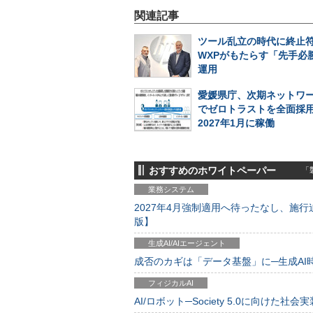
関連記事
ツール乱立の時代に終止符
WXPがもたらす「先手必勝
運用
愛媛県庁、次期ネットワ
でゼロトラストを全面採
2027年1月に稼働
おすすめのホワイトペーパー
「製
業務システム
2027年4月強制適用へ待ったなし、施行迫
版】
生成AI/AIエージェント
成否のカギは「データ基盤」に─生成AI時代
フィジカルAI
AI/ロボット─Society 5.0に向けた社会実