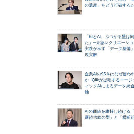
の遺産」をどう打破する
「BIとAI、ぶつかる壁は
た」─東急レクリエーショ
実践が示す「データ整備
現実解
企業AIの95％はなぜ使わ
か─Qlikが提唱するエー
ィックAIによるデータ統
軸
AIの価値を維持し続ける
継続供給の型」と「横断