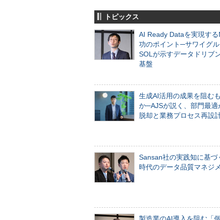
トピックス
AI Ready Dataを実現す
功のポイント─サワイグル
SOLが示すデータドリブ
基盤
生成AI活用の成果を阻む
か─AJSが説く、部門最適
脱却と業務プロセス再設
Sansan社の実践知に基づ
時代のデータ品質マネジ
製造業のAI導入を阻む「