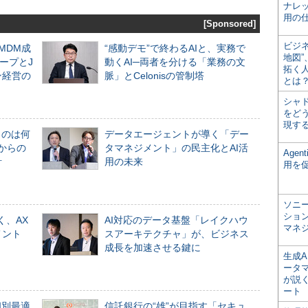
ナレ
用の仕
[Sponsored]
ビジ
るMDM成
“感動デモ”で終わるAIと、実務で
地図
ープとJ
動くAI─両者を分ける「業務の文
拓く
ン経営の
脈」とCelonisの管制塔
とは
シャ
をどう
現す
ものは何
データエージェントが導く「デー
からの
タマネジメント」の民主化とAI活
Age
計
用の未来
用を
ソニ
ショ
く、AX
AI対応のデータ基盤「レイクハウ
マネ
メント
スアーキテクチャ」が、ビジネス
成長を加速させる鍵に
生成
ータ
が説く
ート
個別最適
信託銀行の“雄”が目指す「セキュ