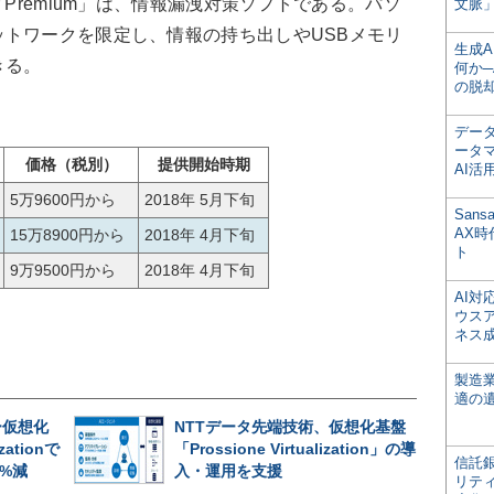
ter Premium」は、情報
漏洩
対策ソフトである。パソ
文脈」
トワークを限定し、情報の持ち出しやUSBメモリ
生成
きる。
何か─
の脱
デー
ータ
価格（税別）
提供開始時期
AI活
5万9600円から
2018年 5月下旬
San
AX
15万8900円から
2018年 4月下旬
ト
9万9500円から
2018年 4月下旬
AI
ウス
ネス
製造
適の
ー仮想化
NTTデータ先端技術、仮想化基盤
zationで
「Prossione Virtualization」の導
信託銀
%減
入・運用を支援
リテ