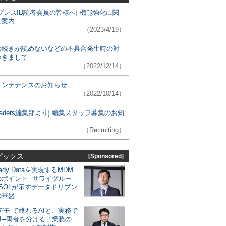
プレスID読者会員の皆様へ] 機能強化に関
ご案内
（2023/4/19）
の続きが読めないなどの不具合発生時の対
つきまして
（2022/12/14）
メンテナンスのお知らせ
（2022/10/14）
 Leaders編集部より] 編集スタッフ募集のお知
（Recruiting）
ピックス
[Sponsored]
eady Dataを実現するMDM
のポイント─サワイグルー
SOLが示すデータドリブン
の基盤
デモ”で終わるAIと、実務で
I─両者を分ける「業務の