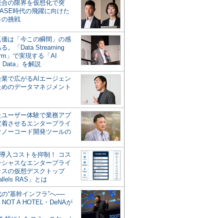
統合の限界を仮想化で突
ASE時代の飛躍に向けた
キの挑戦
の真価は「今この瞬間」の感
。「Data Streaming
form」で実現する「AI
y Data」を解説
企業で広がるAIエージェン
ためのデータマネジメント
？
たユーザー体験で業務アプ
定着させるエンタープライ
けノーコード開発ツールの
の導入コストを抑制！ コス
ンシャスなエンタープライ
ラスの仮想デスクトップ
allels RAS」とは
代の“基幹インフラ”へ──
NOT A HOTEL・DeNAが