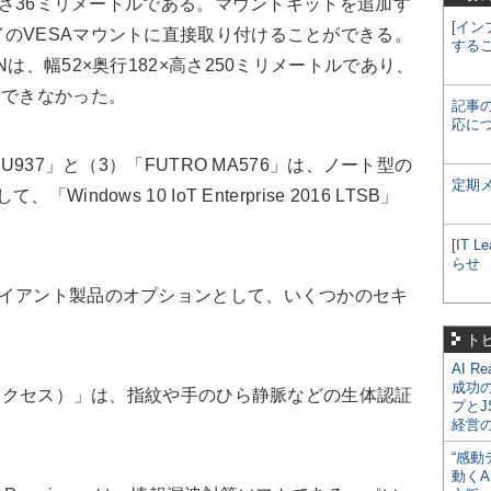
高さ36ミリメートルである。マウントキットを追加す
[イン
のVESAマウントに直接取り付けることができる。
する
は、幅52×奥行182×高さ250ミリメートルであり、
はできなかった。
記事
応に
937」と（3）「FUTRO MA576」は、ノート型の
定期
dows 10 IoT Enterprise 2016 LTSB」
[IT
らせ
イアント製品のオプションとして、いくつかのセキ
ト
AI R
成功
トアクセス）」は、指紋や手のひら静脈などの生体認証
プとJ
経営
“感動
動くA