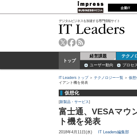
企業IT
デジタルビジネスを加速する専門情報サイト
経営課題
テクノ
トップ
ユーザー動向
プロセ
IT Leaders トップ
＞
テクノロジー一覧
＞
仮想
イアント機を発表
仮想化
[
新製品・サービス
]
富士通、VESAマ
ト機を発表
2018年4月11日(水)
IT Leaders編集部