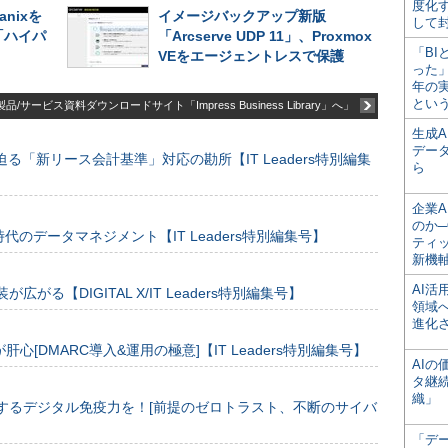
度化
nixを
イメージバックアップ新版
して
「ハイパ
「Arcserve UDP 11」、Proxmox
「BI
VEをエージェントレスで保護
った
年の
とい
品/サービス資料ダウンロードサイト「Impress Business Library」へ」
生成
デー
る「新リース会計基準」対応の勘所【IT Leaders特別編集
ら
企業A
のか─
のデータマネジメント【IT Leaders特別編集号】
ティ
新機
AI
装が広がる【DIGITAL X/IT Leaders特別編集号】
領域
進化
[DMARC導入&運用の極意]【IT Leaders特別編集号】
AI
タ継
織」
するデジタル免疫力を！[前提のゼロトラスト、不断のサイバ
「デ