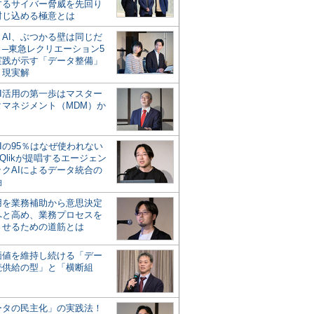
するサイバー脅威を先回り
封じ込める極意とは
とAI、ぶつかる壁は同じだ
」─東急レクリエーション5
実践が示す「データ整備」
う現実解
AI活用の第一歩はマスター
タマネジメント（MDM）か
Iの95％はなぜ使われない
Qlikが提唱するエージェン
ックAIによるデータ統合の
軸
活用を業務補助から意思決定
へと高め、業務プロセスを
させるための道筋とは
の価値を維持し続ける「デー
続供給の型」と「横断組
ータの民主化」の実践法！