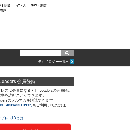
フト開発
IoT・AI
研究・調査
講座
テクノロジー一覧へ
 Leaders 会員登録
レスID会員になるとIT Leadersの会員限定
記事を読むことができます。
Leadersのメルマガを購読できます
ss Business Library
もご利用いただけま
ンプレスIDとは