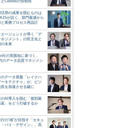
とCelonisの管制塔
AI活用の成果を阻むものは
AJSが説く、部門最適から
却と業務プロセス再設計
タエージェントが導く「デ
マネジメント」の民主化と
用の未来
san社の実践知に基づく、
時代のデータ品質マネジメン
対応のデータ基盤「レイクハ
アーキテクチャ」が、ビジ
成長を加速させる鍵に
業のAI導入を阻む「個別最
遺産」をどう打破するか
行の“雄”が目指す「セキュ
ィ・バイ・デザイン」。高