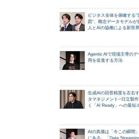
ビジネス全体を俯瞰する“
図”、概念データモデルが
人とAIの協働による新世
Agentic AIで現場主導の
用を促進する方法
生成AIの回答精度を左右
タマネジメント─日立製作
く「AI Ready」への最短
AIの真価は「今この瞬間
にある。「Data Streaming 