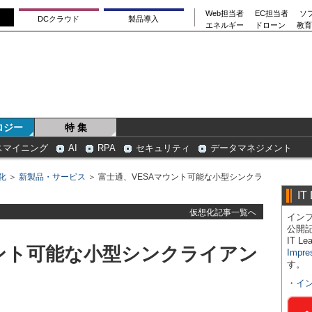
Web担当者
EC担当者
ソ
DCクラウド
製品導入
エネルギー
ドローン
教育
ロジー
特 集
スマイニング
AI
RPA
セキュリティ
データマネジメント
化
＞
新製品・サービス
＞ 富士通、VESAマウント可能な小型シンクラ
IT
仮想化記事一覧へ
インプ
公開
IT 
ウント可能な小型シンクライアン
Impre
す。
・
イ