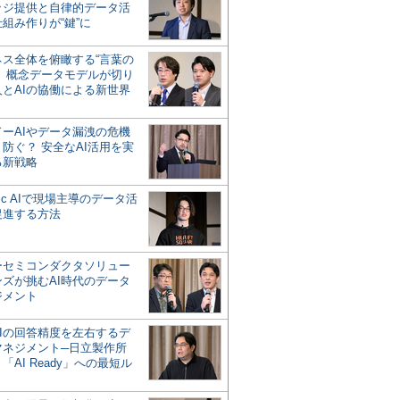
ッジ提供と自律的データ活
組み作りが“鍵”に
ネス全体を俯瞰する“言葉の
”、概念データモデルが切り
人とAIの協働による新世界
？
ドーAIやデータ漏洩の危機
防ぐ？ 安全なAI活用を実
る新戦略
ntic AIで現場主導のデータ活
促進する方法
ーセミコンダクタソリュー
ンズが挑むAI時代のデータ
ジメント
AIの回答精度を左右するデ
マネジメント─日立製作所
「AI Ready」への最短ル