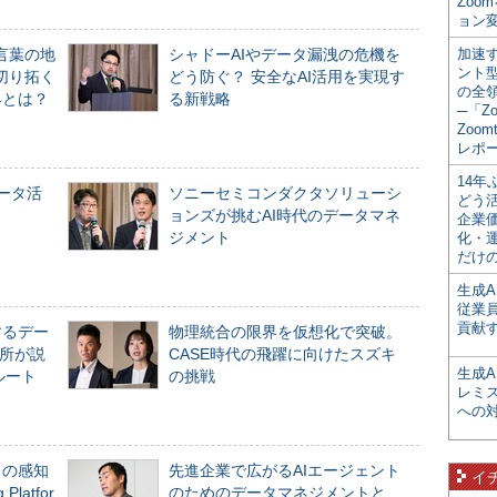
Zoo
ョン変
言葉の地
シャドーAIやデータ漏洩の危機を
加速す
ント
切り拓く
どう防ぐ？ 安全なAI活用を実現す
の全
界とは？
る新戦略
─「Z
Zoomt
レポ
14
データ活
ソニーセミコンダクタソリューシ
どう
ョンズが挑むAI時代のデータマネ
企業
ジメント
化・
だけの
生成A
従業
貢献す
するデー
物理統合の限界を仮想化で突破。
所が説
CASE時代の飛躍に向けたスズキ
生成
ルート
の挑戦
レミ
への
」の感知
先進企業で広がるAIエージェント
イ
Platfor
のためのデータマネジメントと