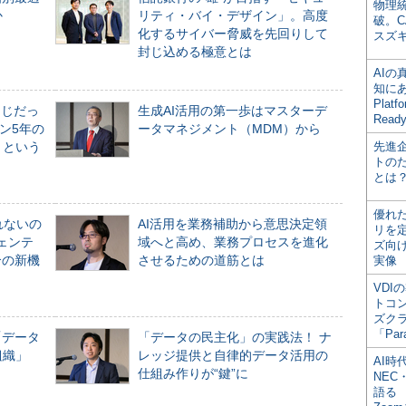
物理
か
リティ・バイ・デザイン」。高度
破。C
化するサイバー脅威を先回りして
スズ
封じ込める極意とは
AI
知にある
Plat
同じだっ
生成AI活用の第一歩はマスターデ
Read
ン5年の
ータマネジメント（MDM）から
」という
先進
トの
とは
優れ
れないの
AI活用を業務補助から意思決定領
リを
ジェンテ
域へと高め、業務プロセスを進化
ズ向
合の新機
させるための道筋とは
実像
VDI
トコ
ズク
「Par
「データ
「データの民主化」の実践法！ ナ
組織」
レッジ提供と自律的データ活用の
AI時
仕組み作りが“鍵”に
NEC・
語る