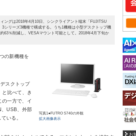
グは2018年4月10日、シンクライアント端末「FUJITSU
を発表した。3シリーズ3機種で構成する。うち1機種は小型デスクトップ機
63％削減し、VESAマウント可能として。2018年4月下旬か
つの新機種を
型デスクトップ
」と比べて、き
この一方で、イ
、USB、外部
写真1●FUTRO S740の外観
している。
拡大画像表示
お