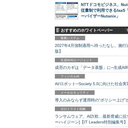
NTTドコモビジネス、Nuta
従量制で利用できるIaaS
ーバイザーNutanix」
おすすめのホワイトペーパー
「製
業務システム
2027年4月強制適用へ待ったなし、施行迫
版】
生成AI/AIエージェント
成否のカギは「データ基盤」に─生成AI時代
フィジカルAI
AI/ロボット─Society 5.0に向けた社会実
メールセキュリティ
導入のみならず運用時の“ポリシー上げ”が肝心
ゼロトラスト戦略
ランサムウェア、AI詐欺…最新脅威に抗
ーハイジーン]【IT Leaders特別編集号】