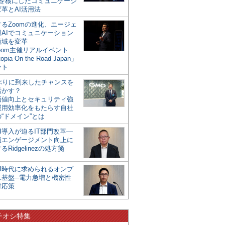
mを核にしたコミュニケーシ
革とAI活用法
るZoomの進化、エージェ
型AIでコミュニケーション
領域を変革
oom主催リアルイベント
opia On the Road Japan」
ート
年ぶりに到来したチャンスを
活かす？
価値向上とセキュリティ強
運用効率化をもたらす自社
“ドメイン”とは
I導入が迫るIT部門改革―
員エンゲージメント向上に
るRidgelinezの処方箋
AI時代に求められるオンプ
ス基盤─電力急増と機密性
対応策
チオシ特集