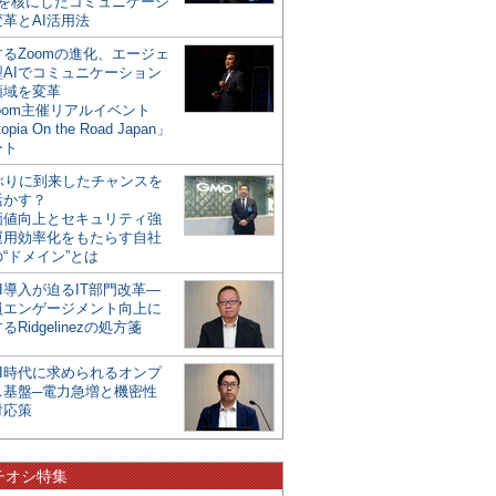
mを核にしたコミュニケーシ
革とAI活用法
るZoomの進化、エージェ
型AIでコミュニケーション
領域を変革
oom主催リアルイベント
opia On the Road Japan」
ート
年ぶりに到来したチャンスを
活かす？
価値向上とセキュリティ強
運用効率化をもたらす自社
“ドメイン”とは
I導入が迫るIT部門改革―
員エンゲージメント向上に
るRidgelinezの処方箋
AI時代に求められるオンプ
ス基盤─電力急増と機密性
対応策
チオシ特集