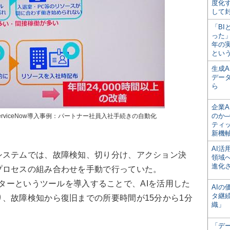
度化
して
「BI
った
年の
とい
生成
デー
ら
企業A
のか─
erviceNow導入事例：パートナー社員入社手続きの自動化
ティ
新機
AI
ステムでは、故障検知、切り分け、アクション決
領域
進化
プロセスの組み合わせを手動で行っていた。
トレーターというツールを導入することで、AIを活用した
AI
タ継
、故障検知から復旧までの所要時間が15分から1分
織」
「デ