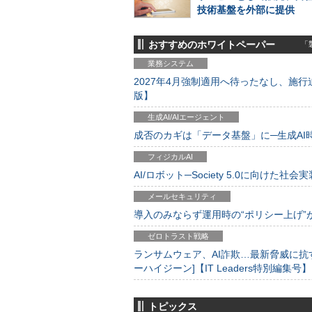
技術基盤を外部に提供
おすすめのホワイトペーパー
「製
業務システム
2027年4月強制適用へ待ったなし、施行迫
版】
生成AI/AIエージェント
成否のカギは「データ基盤」に─生成AI時代
フィジカルAI
AI/ロボット─Society 5.0に向けた社会実
メールセキュリティ
導入のみならず運用時の“ポリシー上げ”が肝心
ゼロトラスト戦略
ランサムウェア、AI詐欺…最新脅威に抗
ーハイジーン]【IT Leaders特別編集号】
トピックス