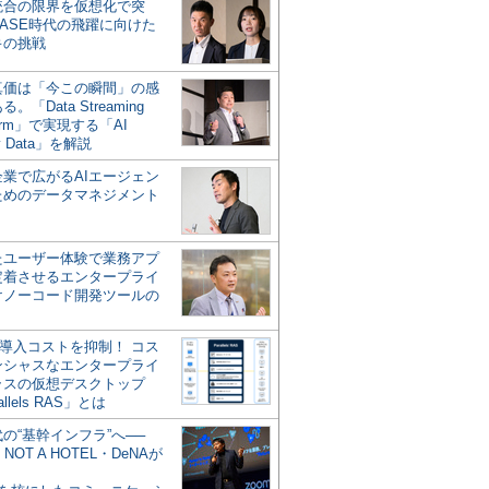
統合の限界を仮想化で突
ASE時代の飛躍に向けた
キの挑戦
の真価は「今この瞬間」の感
。「Data Streaming
form」で実現する「AI
y Data」を解説
企業で広がるAIエージェン
ためのデータマネジメント
？
たユーザー体験で業務アプ
定着させるエンタープライ
けノーコード開発ツールの
の導入コストを抑制！ コス
ンシャスなエンタープライ
ラスの仮想デスクトップ
allels RAS」とは
代の“基幹インフラ”へ──
NOT A HOTEL・DeNAが