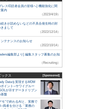
プレスID読者会員の皆様へ] 機能強化に関
ご案内
（2023/4/19）
の続きが読めないなどの不具合発生時の対
つきまして
（2022/12/14）
メンテナンスのお知らせ
（2022/10/14）
 Leaders編集部より] 編集スタッフ募集のお知
（Recruiting）
ピックス
[Sponsored]
eady Dataを実現するMDM
のポイント─サワイグルー
SOLが示すデータドリブン
の基盤
デモ”で終わるAIと、実務で
I─両者を分ける「業務の