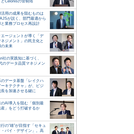
とCelonisの管制塔
AI活用の成果を阻むものは
AJSが説く、部門最適から
却と業務プロセス再設計
タエージェントが導く「デ
マネジメント」の民主化と
用の未来
san社の実践知に基づく、
時代のデータ品質マネジメン
対応のデータ基盤「レイクハ
アーキテクチャ」が、ビジ
成長を加速させる鍵に
業のAI導入を阻む「個別最
遺産」をどう打破するか
行の“雄”が目指す「セキュ
ィ・バイ・デザイン」。高