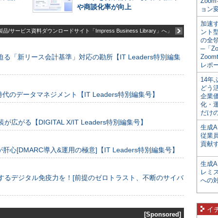
Zoo
や商談化率が向上
ョン変
加速す
品/サービス資料ダウンロードサイト「Impress Business Library」へ」
ント
の全
─「Z
る「新リース会計基準」対応の勘所【IT Leaders特別編集
Zoomt
レポ
14
どう
のデータマネジメント【IT Leaders特別編集号】
企業
化・
だけの
装が広がる【DIGITAL X/IT Leaders特別編集号】
生成A
従業
貢献す
[DMARC導入&運用の極意]【IT Leaders特別編集号】
生成
レミ
するデジタル免疫力を！[前提のゼロトラスト、不断のサイバ
への
イ
[Sponsored]