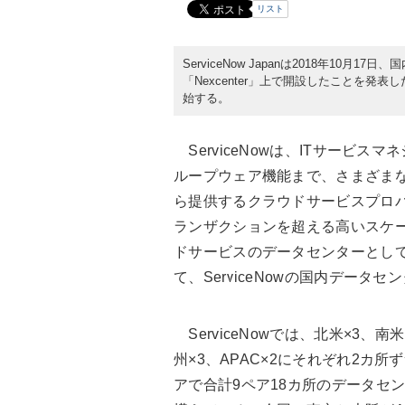
リスト
ServiceNow Japanは2018年10
「Nexcenter」上で開設したことを発
始する。
ServiceNowは、ITサービ
ループウェア機能まで、さまざま
ら提供するクラウドサービスプロバイ
ランザクションを超える高いスケ
ドサービスのデータセンターとし
て、ServiceNowの国内デー
ServiceNowでは、北米×3、南米
州×3、APAC×2にそれぞれ2カ所
アで合計9ペア18カ所のデータセ