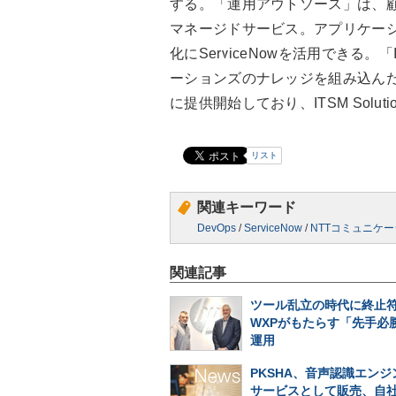
する。「運用アウトソース」は、顧客の
マネージドサービス。アプリケー
化にServiceNowを活用できる。「IT
ーションズのナレッジを組み込んだ
に提供開始しており、ITSM Solu
リスト
関連キーワード
DevOps
/
ServiceNow
/
NTTコミュニケ
関連記事
ツール乱立の時代に終止符
WXPがもたらす「先手必勝
運用
PKSHA、音声認識エンジン
サービスとして販売、自