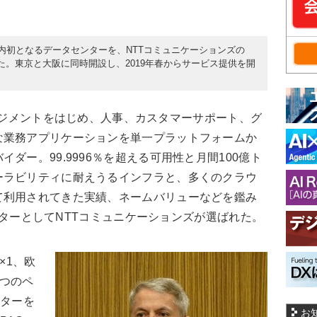
月17日、国内初となるデータセンターを、NTTコミュニケーションズの
表した。東京と大阪に同時開設し、2019年春からサービス提供を開
スマネジメントをはじめ、人事、カスタマーサポート、グ
な業務アプリケーションを単一プラットフォームか
ダー。99.9996％を超える可用性と月間100億ト
ーラビリティに耐えうるインフラと、多くのクラウ
て利用されてきた実績、ネームバリューなどを鑑み
タセンターとしてNTTコミュニケーションズが選ばれた。
×1、欧
ずつのペ
ンターを
お