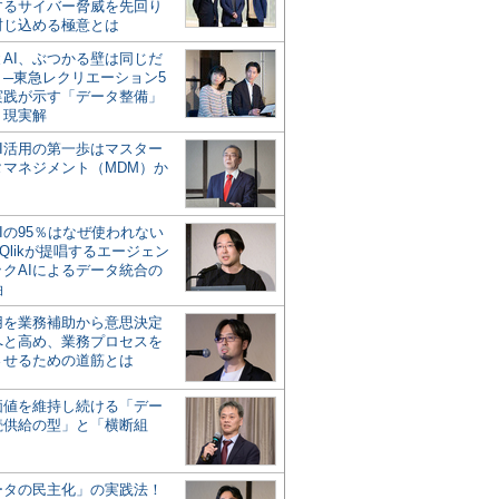
するサイバー脅威を先回り
封じ込める極意とは
とAI、ぶつかる壁は同じだ
」─東急レクリエーション5
実践が示す「データ整備」
う現実解
AI活用の第一歩はマスター
タマネジメント（MDM）か
Iの95％はなぜ使われない
Qlikが提唱するエージェン
ックAIによるデータ統合の
軸
活用を業務補助から意思決定
へと高め、業務プロセスを
させるための道筋とは
の価値を維持し続ける「デー
続供給の型」と「横断組
ータの民主化」の実践法！