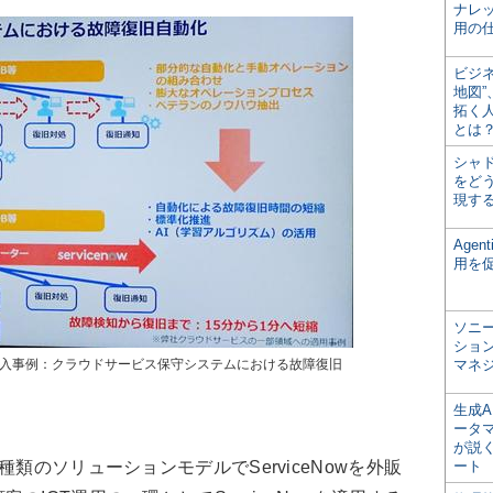
ナレ
用の仕
ビジ
地図
拓く
とは
シャ
をどう
現す
Age
用を
ソニ
ショ
導入事例：クラウドサービス保守システムにおける故障復旧
マネ
生成
ータ
が説く
類のソリューションモデルでServiceNowを外販
ート