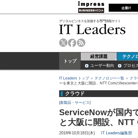
企業IT
デジタルビジネスを加速する専門情報サイト
経営課題
テクノ
トップ
ユーザー動向
プロセ
IT Leaders トップ
＞
テクノロジー一覧
＞
クラ
ーを東京と大阪に開設、NTT ComのNexcente
クラウド
[
新製品・サービス
]
ServiceNowが
と大阪に開設、NTT C
2018年10月18日(木)
IT Leaders編集部