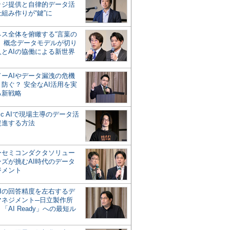
ッジ提供と自律的データ活
組み作りが“鍵”に
ネス全体を俯瞰する“言葉の
”、概念データモデルが切り
人とAIの協働による新世界
？
ドーAIやデータ漏洩の危機
防ぐ？ 安全なAI活用を実
る新戦略
ntic AIで現場主導のデータ活
促進する方法
ーセミコンダクタソリュー
ンズが挑むAI時代のデータ
ジメント
AIの回答精度を左右するデ
マネジメント─日立製作所
「AI Ready」への最短ル