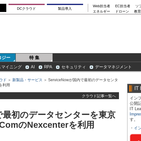
Web担当者
EC担当者
ソ
DCクラウド
製品導入
エネルギー
ドローン
教育
ロジー
特 集
スマイニング
AI
RPA
セキュリティ
データマネジメント
ウド
＞
新製品・サービス
＞ ServiceNowが国内で最初のデータセンタ
rを利用
IT
クラウド記事一覧へ
インプ
公開
IT 
国内で最初のデータセンターを東京
Impre
す。
omのNexcenterを利用
・
イ