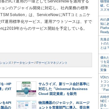
ICT運用の一環としてServiceNowを適用する
物理
破。C
ションのアジャイル開発に対応し、社内業務の標準
スズ
SM Solution」は、ServiceNowにNTTコミュニケ
AI
IT運用標準化サービス。運用アウトソースは、すで
知にある
Plat
tionは2019年からのサービス開始を予定している。
Read
先進
トの
とは
優れ
リを
ーションズ
/
データセンター
/
ITサービスマネジメント
ズ向
実像
VDI
トコ
を─HP
サムライズ、新リース会計基準に
ズク
」のIT
対応した「Universal Business
「Par
Cloud 固定資産」を販売
AI時
NEC・
をAPI
物流機器のジャロック、AIエージ
語る
社製品の
ェントを営業部門に導入、受注率