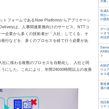
文脈」
生成
何か─
の脱
ットフォームであるNow Platformからアプリケーシ
 Deliveryは、人事関連業務向けのサービス。NTTコ
デー
ータ
ナー企業から多くの技術者が「入社」してくる。そ
AI活
の発行などを、多くのプロセスを経て行う必要があ
San
AX
ト
導入により入社に係わる複数のプロセスを自動化し、入社と同
AI
うにした。これにより、年間24000時間以上の改善
ウス
ネス
製造
適の
信託銀
リテ