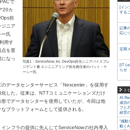
PACで
[イン
ア20カ
する
Ops担
ンジニア
記事
応に
シー氏
利用す
定期
拠点を置
境になっ
写真1：ServiceNow, Inc. DevOps担当シニアバイスプレ
[IT
ジデント兼 エンニニアリング担当責任者のパット・ケ
らせ
ーシー氏
データセンターサービス「Nexcenter」を採用す
ト
化した。従来は、NTTコミュニケーションズだけ
AI R
の形でデータセンターを使用していたが、今回は他
成功
プとJ
クなプラットフォームとして提供される。
経営
“感動
動くA
ンフラの提供に先んじてServiceNowの社内導入