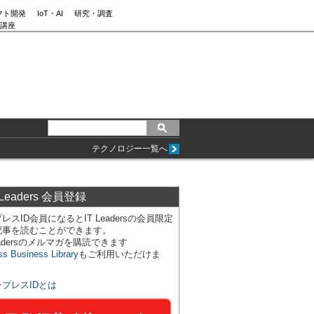
フト開発
IoT・AI
研究・調査
講座
テクノロジー一覧へ
 Leaders 会員登録
レスID会員になるとIT Leadersの会員限定
記事を読むことができます。
Leadersのメルマガを購読できます
ss Business Library
もご利用いただけま
ンプレスIDとは