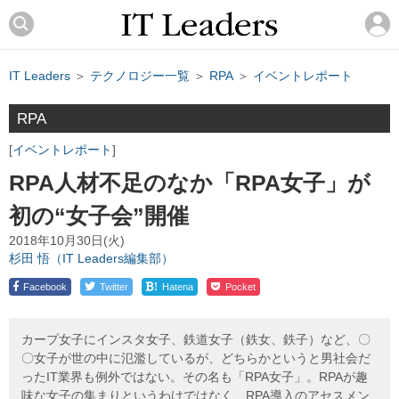
IT Leaders
＞
テクノロジー一覧
＞
RPA
＞
イベントレポート
RPA
イベントレポート
RPA人材不足のなか「RPA女子」が
初の“女子会”開催
2018年10月30日(火)
杉田 悟（IT Leaders編集部）
!
Facebook
Twitter
Hatena
Pocket
カープ女子にインスタ女子、鉄道女子（鉄女、鉄子）など、〇
〇女子が世の中に氾濫しているが、どちらかというと男社会だ
ったIT業界も例外ではない。その名も「RPA女子」。RPAが趣
味な女子の集まりというわけではなく、RPA導入のアセスメン