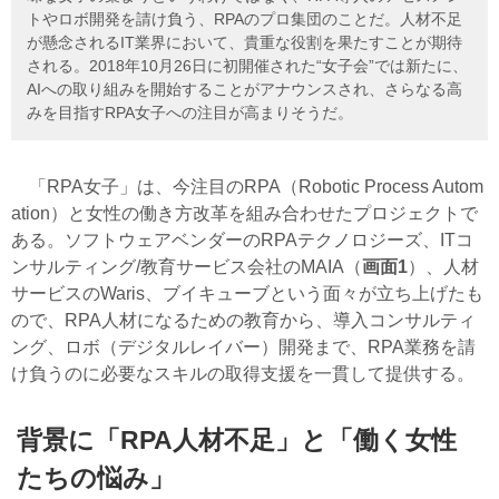
トやロボ開発を請け負う、RPAのプロ集団のことだ。人材不足
が懸念されるIT業界において、貴重な役割を果たすことが期待
される。2018年10月26日に初開催された“女子会”では新たに、
AIへの取り組みを開始することがアナウンスされ、さらなる高
みを目指すRPA女子への注目が高まりそうだ。
「RPA女子」は、今注目のRPA（
Robotic Process Autom
ation
）と女性の働き方改革を組み合わせたプロジェクトで
ある。ソフトウェアベンダーのRPAテクノロジーズ、ITコ
ンサルティング/教育サービス会社のMAIA（
画面1
）、人材
サービスのWaris、ブイキューブという面々が立ち上げたも
ので、RPA人材になるための教育から、導入コンサルティ
ング、ロボ（デジタルレイバー）開発まで、RPA業務を請
け負うのに必要なスキルの取得支援を一貫して提供する。
背景に「RPA人材不足」と「働く女性
たちの悩み」