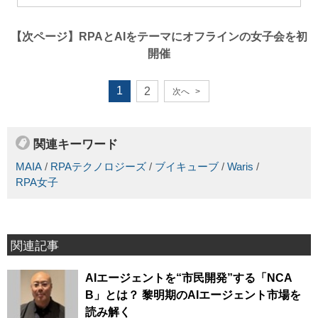
【次ページ】
RPAとAIをテーマにオフラインの女子会を初
開催
1
2
次へ
>
関連キーワード
MAIA
/
RPAテクノロジーズ
/
ブイキューブ
/
Waris
/
RPA女子
関連記事
AIエージェントを“市民開発”する「NCA
B」とは？ 黎明期のAIエージェント市場を
読み解く