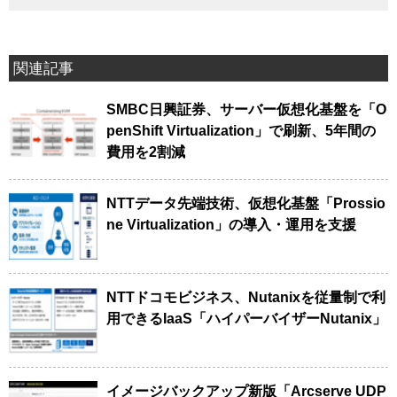
関連記事
SMBC日興証券、サーバー仮想化基盤を「O
penShift Virtualization」で刷新、5年間の
費用を2割減
NTTデータ先端技術、仮想化基盤「Prossio
ne Virtualization」の導入・運用を支援
NTTドコモビジネス、Nutanixを従量制で利
用できるIaaS「ハイパーバイザーNutanix」
イメージバックアップ新版「Arcserve UDP