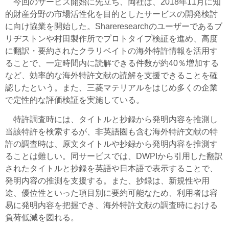
今回のサービス開始に先立ち、両社は、2018年11月に知
的財産分野の市場活性化を目的としたサービスの開発検討
に向け協業を開始した。Shareresearchのユーザーであるブ
リヂストンや村田製作所でプロトタイプ検証を進め、高度
に翻訳・要約されたクラリベイトの海外特許情報を活用す
ることで、一定時間内に読解できる件数が約40％増加する
など、効率的な海外特許文献の読解を支援できることを確
認したという。また、三菱マテリアルをはじめ多くの企業
で定性的な評価検証を実施している。
特許調査時には、タイトルと抄録から発明内容を推測し
当該特許を検索するが、非英語圏も含む海外特許文献の特
許の調査時は、原文タイトルや抄録から発明内容を推測す
ることは難しい。同サービスでは、DWPIから引用した翻訳
されたタイトルと抄録を英語や日本語で表示することで、
発明内容の推測を支援する。また、抄録は、新規性や用
途、優位性といった項目別に要約可能なため、利用者は容
易に発明内容を把握でき、海外特許文献の調査時における
負荷低減を図れる。