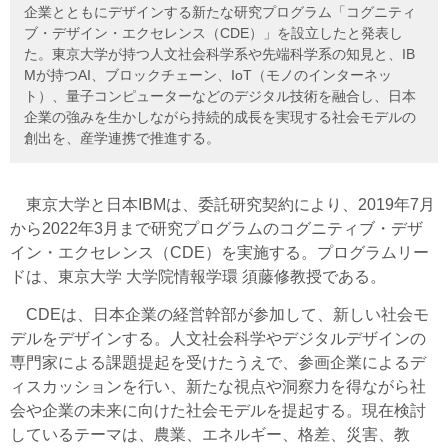
企業とともにデザインする新たな研究プログラム「コグニティ
ブ・デザイン・エクセレンス（CDE）」を設立したと発表し
た。東京大学が持つ人文社会科学系や先端科学系の知見と、IB
Mが持つAI、ブロックチェーン、IoT（モノのインターネッ
ト）、量子コンピューターなどのデジタル技術を融合し、日本
企業の強みを生かしながら持続的成長を実現する社会モデルの
創出を、産学連携で推進する。
東京大学と日本IBMは、委託研究契約により、2019年7月
から2022年3月まで研究プログラムのコグニティブ・デザ
イン・エクセレンス（CDE）を実施する。プログラムリー
ドは、東京大学 大学院情報学環 須藤修教授である。
CDEは、日本企業の経営幹部が参加して、新しい社会モ
デルをデザインする。人文社会科学やデジタルデザインの
専門家による課題提起を受けたうえで、参画企業によるデ
ィスカッションを行い、新たな視点や洞察力を得ながら社
会や企業の未来に向けた社会モデルを提起する。現在検討
しているテーマは、農業、エネルギー、格差、災害、教