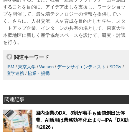
することを目的に、アイデア出しを支援し、ワークショッ
プを開催して、最先端テクノロジーの情報を提供してい
く。さらに、人材交流、人材育成を目的とした学生、スタ
ートアップ企業、インターンの共有の場として、東京大学
本郷地区に新しく産学協創スペースを設けて、研究・討議
を行う。
関連キーワード
IBM
/
東京大学
/
Watson
/
データサイエンティスト
/
SDGs
/
産学連携
/
協業・提携
関連記事
国内企業のDX、8割が着手も価値創出は停
滞、AI活用は業務効率化止まり─IPA「DX動
向2026」