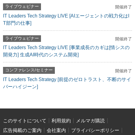
ライブウェビナー
開催終了
IT Leaders Tech Strategy LIVE [AIエージェントの戦力化はI
T部門の仕事]
ライブウェビナー
開催終了
IT Leaders Tech Strategy LIVE [事業成長のカギは[情シスの
開発力] 生成AI時代のシステム開発]
コンファレンス/セミナー
開催終了
IT Leaders Tech Strategy [前提のゼロトラスト、不断のサイ
バーハイジーン]
このサイトについて
利用規約
メルマガ購読
広告掲載のご案内
会社案内
プライバシーポリシー