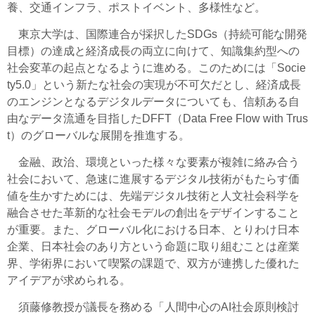
養、交通インフラ、ポストイベント、多様性など。
東京大学は、国際連合が採択したSDGs（持続可能な開発
目標）の達成と経済成長の両立に向けて、知識集約型への
社会変革の起点となるように進める。このためには「Socie
ty5.0」という新たな社会の実現が不可欠だとし、経済成長
のエンジンとなるデジタルデータについても、信頼ある自
由なデータ流通を目指したDFFT（Data Free Flow with Trus
t）のグローバルな展開を推進する。
金融、政治、環境といった様々な要素が複雑に絡み合う
社会において、急速に進展するデジタル技術がもたらす価
値を生かすためには、先端デジタル技術と人文社会科学を
融合させた革新的な社会モデルの創出をデザインすること
が重要。また、グローバル化における日本、とりわけ日本
企業、日本社会のあり方という命題に取り組むことは産業
界、学術界において喫緊の課題で、双方が連携した優れた
アイデアが求められる。
須藤修教授が議長を務める「人間中心のAI社会原則検討