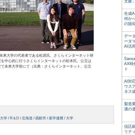
文脈」
生成
何か─
の脱
デー
ータ
AI活
て未来大学の代表者である松原氏、さくらインターネット研
San
究を中心的に行うさくらインターネットの松本氏、公立は
AX
だて未来大学前にて（出典：さくらインターネット、公立
ト
AI
ウス
ネス
製造
適の
大学
/
R＆D
/
北海道
/
函館市
/
産学連携
/
大学
信託銀
リテ