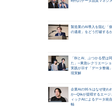
時代のデータ品質マネジ
製造業のAI導入を阻む「
の遺産」をどう打破する
「BIとAI、ぶつかる壁は
た」─東急レクリエーショ
実践が示す「データ整備
現実解
企業AIの95％はなぜ使わ
か─Qlikが提唱するエー
ィックAIによるデータ統
軸