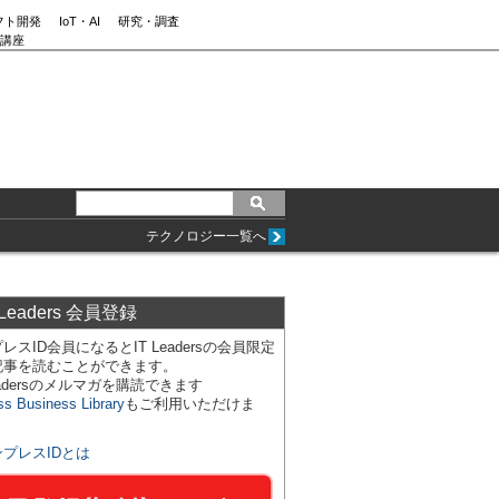
フト開発
IoT・AI
研究・調査
講座
テクノロジー一覧へ
 Leaders 会員登録
レスID会員になるとIT Leadersの会員限定
記事を読むことができます。
Leadersのメルマガを購読できます
ss Business Library
もご利用いただけま
ンプレスIDとは