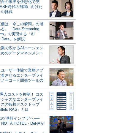
統合の限界を仮想化で突
ASE時代の飛躍に向けた
キの挑戦
の真価は「今この瞬間」の感
。「Data Streaming
form」で実現する「AI
y Data」を解説
企業で広がるAIエージェン
ためのデータマネジメント
？
たユーザー体験で業務アプ
定着させるエンタープライ
けノーコード開発ツールの
の導入コストを抑制！ コス
ンシャスなエンタープライ
ラスの仮想デスクトップ
allels RAS」とは
代の“基幹インフラ”へ──
NOT A HOTEL・DeNAが