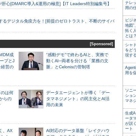
ナレ
[DMARC導入&運用の極意]【IT Leaders特別編集号】
用の仕
ビジ
するデジタル免疫力を！[前提のゼロトラスト、不断のサイバ
地図
拓く
とは
[Sponsored]
シャ
をどう
るMDM成
“感動デモ”で終わるAIと、実務で
現す
ープとJ
動くAI─両者を分ける「業務の文
ン経営の
脈」とCelonisの管制塔
Age
用を
ソニ
ものは何
データエージェントが導く「デー
ショ
からの
タマネジメント」の民主化とAI活
マネ
計
用の未来
生成
ータ
が説く
ート
く、AX
AI対応のデータ基盤「レイクハウ