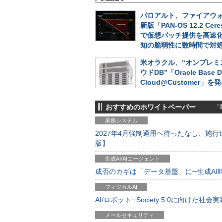
パロアルト、ファイアウォ
新版「PAN-OS 12.2 Cer
で仮想パッチ提供を高速
知の脆弱性に数時間で対
米オラクル、“オンプレミ
ウドDB”「Oracle Base D
Cloud@Customer」を
おすすめのホワイトペーパー
「製
業務システム
2027年4月強制適用へ待ったなし、施行迫
版】
生成AI/AIエージェント
成否のカギは「データ基盤」に─生成AI時代
フィジカルAI
AI/ロボット─Society 5.0に向けた社会実
メールセキュリティ