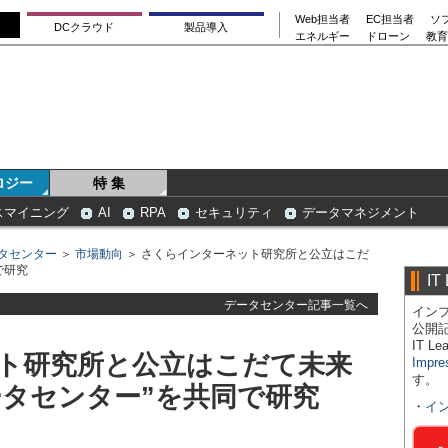
Web担当者
EC担当者
ソ
DCクラウド
製品導入
エネルギー
ドローン
教育
ロジー
特 集
スマイニング
AI
RPA
セキュリティ
データマネジメント
タセンター
＞
市場動向
＞ さくらインターネット研究所と公立はこだ
で研究
IT
データセンター記事一覧へ
インプ
公開
IT 
ト研究所と公立はこだて未来
Impre
す。
ータセンター”を共同で研究
・
イ