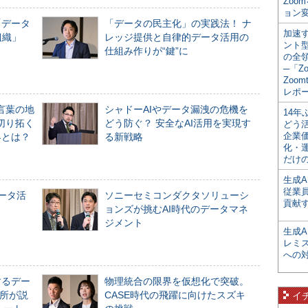
Zoo
ョン変
「データ
「データの民主化」の実践法！ ナ
加速す
組織」
レッジ提供と自律的データ活用の
ント
仕組み作りが“鍵”に
の全
─「Z
Zoomt
レポ
言葉の地
シャドーAIやデータ漏洩の危機を
14
切り拓く
どう防ぐ？ 安全なAI活用を実現す
どう
企業
界とは？
る新戦略
化・
だけの
生成A
従業
データ活
ソニーセミコンダクタソリューシ
貢献す
ョンズが挑むAI時代のデータマネ
ジメント
生成
レミ
への
するデー
物理統合の限界を仮想化で突破。
所が説
CASE時代の飛躍に向けたスズキ
イ