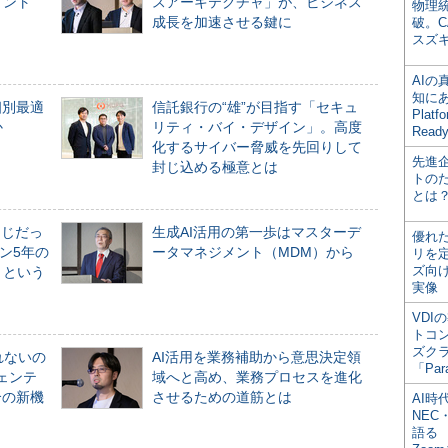
メント
スアーキテクチャ」が、ビジネス
物理
成長を加速させる鍵に
破。C
スズ
AI
知にある
個別最適
信託銀行の“雄”が目指す「セキュ
Plat
か
リティ・バイ・デザイン」。高度
Read
化するサイバー脅威を先回りして
先進
封じ込める極意とは
トの
とは
同じだっ
生成AI活用の第一歩はマスターデ
優れ
ン5年の
ータマネジメント（MDM）から
リを
ズ向
」という
実像
VDI
トコ
ズク
れないの
AI活用を業務補助から意思決定領
「Par
ジェンテ
域へと高め、業務プロセスを進化
合の新機
させるための道筋とは
AI時
NEC・
語る