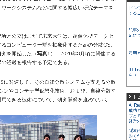
トワークシステムなどに関する幅広い研究テーマを
[イン
する
記事
応に
所と公立はこだて未来大学は、超個体型データセ
するコンピューター群を抽象化するための分散OS、
定期
研究を開始した（
写真1
）。2020年3月頃に開催する
果の経過を報告する予定である。
[IT
らせ
Sに関連して、その自律分散システムを支える分散
マシンやコンテナ型仮想化技術、および、自律分散す
ト
運用できる技術について、研究開発を進めていく。
AI R
成功
プとJ
経営
“感動
動くA