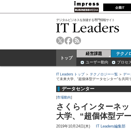
企業IT
デジタルビジネスを加速する専門情報サイト
経営課題
テクノ
トップ
ユーザー動向
プロセ
IT Leaders トップ
＞
テクノロジー一覧
＞
デー
て未来大学、“超個体型データセンター”を共同
データセンター
[
市場動向
]
さくらインターネッ
大学、“超個体型デ
2019年10月24日(木)
IT Leaders編集部