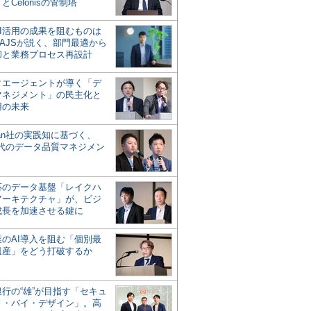
とCelonisの管制塔
AI活用の成果を阻むものは
AJSが説く、部門最適から
却と業務プロセス再設計
タエージェントが導く「デ
マネジメント」の民主化と
用の未来
san社の実践知に基づく、
時代のデータ品質マネジメン
対応のデータ基盤「レイクハ
アーキテクチャ」が、ビジ
成長を加速させる鍵に
業のAI導入を阻む「個別最
遺産」をどう打破するか
行の“雄”が目指す「セキュ
ィ・バイ・デザイン」。高