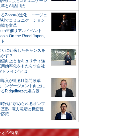
mを核にしたコミュニケーシ
革とAI活用法
るZoomの進化、エージェ
型AIでコミュニケーション
領域を変革
oom主催リアルイベント
opia On the Road Japan」
ート
年ぶりに到来したチャンスを
活かす？
価値向上とセキュリティ強
運用効率化をもたらす自社
“ドメイン”とは
I導入が迫るIT部門改革―
員エンゲージメント向上に
るRidgelinezの処方箋
AI時代に求められるオンプ
ス基盤─電力急増と機密性
対応策
チオシ特集