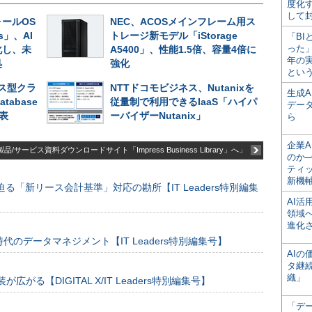
度化
して
ールOS
NEC、ACOSメインフレーム用ス
es」、AI
トレージ新モデル「iStorage
「BI
った
化し、未
A5400」、性能1.5倍、容量4倍に
年の
処
強化
とい
ス型クラ
NTTドコモビジネス、Nutanixを
生成
atabase
従量制で利用できるIaaS「ハイパ
デー
発表
ーバイザーNutanix」
ら
企業A
品/サービス資料ダウンロードサイト「Impress Business Library」へ」
のか─
ティ
新機
る「新リース会計基準」対応の勘所【IT Leaders特別編集
AI
領域
進化
のデータマネジメント【IT Leaders特別編集号】
AI
タ継
織」
装が広がる【DIGITAL X/IT Leaders特別編集号】
「デ