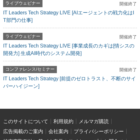
ライブウェビナー
開催終了
IT Leaders Tech Strategy LIVE [AIエージェントの戦力化はI
T部門の仕事]
ライブウェビナー
開催終了
IT Leaders Tech Strategy LIVE [事業成長のカギは[情シスの
開発力] 生成AI時代のシステム開発]
コンファレンス/セミナー
開催終了
IT Leaders Tech Strategy [前提のゼロトラスト、不断のサイ
バーハイジーン]
このサイトについて
利用規約
メルマガ購読
広告掲載のご案内
会社案内
プライバシーポリシー