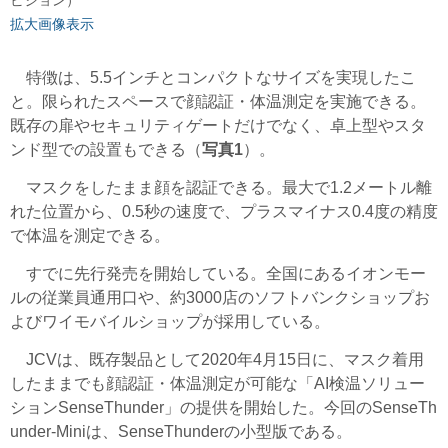
ビジョン）
拡大画像表示
特徴は、5.5インチとコンパクトなサイズを実現したこ
と。限られたスペースで顔認証・体温測定を実施できる。
既存の扉やセキュリティゲートだけでなく、卓上型やスタ
ンド型での設置もできる（
写真1
）。
マスクをしたまま顔を認証できる。最大で1.2メートル離
れた位置から、0.5秒の速度で、プラスマイナス0.4度の精度
で体温を測定できる。
すでに先行発売を開始している。全国にあるイオンモー
ルの従業員通用口や、約3000店のソフトバンクショップお
よびワイモバイルショップが採用している。
JCVは、既存製品として2020年4月15日に、マスク着用
したままでも顔認証・体温測定が可能な「AI検温ソリュー
ションSenseThunder」の提供を開始した。今回のSenseTh
under-Miniは、SenseThunderの小型版である。