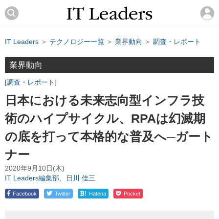
IT Leaders
＞
テクノロジー一覧
＞
業界動向
＞
調査・レポート
業界動向
調査・レポート
日本における未来志向型インフラ技
術のハイプサイクル、RPAは幻滅期
の底を打って本格的な普及へ─ガート
ナー
2020年9月10日(木)
IT Leaders編集部、日川 佳三
!
Facebook
Twitter
Hatena
Pocket