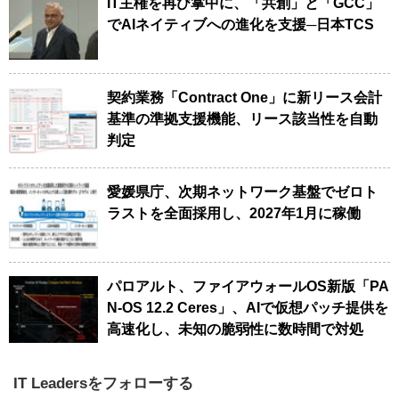
IT主権を再び掌中に、「共創」と「GCC」
でAIネイティブへの進化を支援─日本TCS
契約業務「Contract One」に新リース会計
基準の準拠支援機能、リース該当性を自動
判定
愛媛県庁、次期ネットワーク基盤でゼロト
ラストを全面採用し、2027年1月に稼働
パロアルト、ファイアウォールOS新版「PA
N-OS 12.2 Ceres」、AIで仮想パッチ提供を
高速化し、未知の脆弱性に数時間で対処
IT Leadersをフォローする