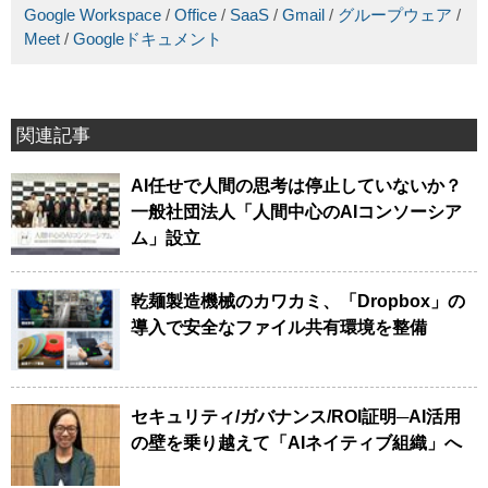
Google Workspace
/
Office
/
SaaS
/
Gmail
/
グループウェア
/
Meet
/
Googleドキュメント
関連記事
AI任せで人間の思考は停止していないか？
一般社団法人「人間中心のAIコンソーシア
ム」設立
乾麺製造機械のカワカミ、「Dropbox」の
導入で安全なファイル共有環境を整備
セキュリティ/ガバナンス/ROI証明─AI活用
の壁を乗り越えて「AIネイティブ組織」へ