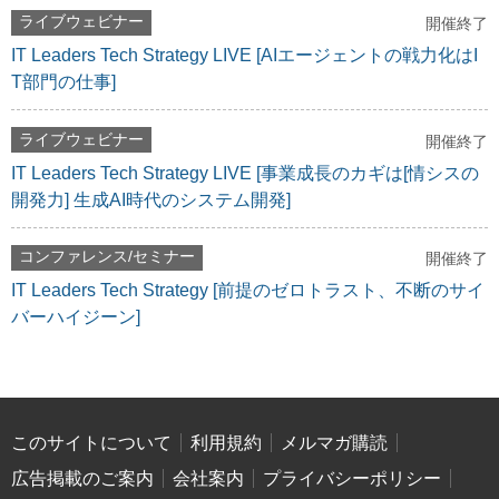
ライブウェビナー
開催終了
IT Leaders Tech Strategy LIVE [AIエージェントの戦力化はI
T部門の仕事]
ライブウェビナー
開催終了
IT Leaders Tech Strategy LIVE [事業成長のカギは[情シスの
開発力] 生成AI時代のシステム開発]
コンファレンス/セミナー
開催終了
IT Leaders Tech Strategy [前提のゼロトラスト、不断のサイ
バーハイジーン]
このサイトについて
利用規約
メルマガ購読
広告掲載のご案内
会社案内
プライバシーポリシー