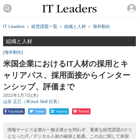
IT Leaders
＞
経営課題一覧
＞
組織と人材
＞
海外動向
組織と人材
海外動向
米国企業におけるIT人材の採用とキ
ャリアパス、採用面接からインター
ンシップ、評価まで
2021年1月7日(木)
山谷 正己（米Just Skill 社長）
!
Facebook
Twitter
Hatena
Pocket
情報サービス企業か一般企業かを問わず、重要な経営課題の1つ
となったIT／デジタル人材の確保と処遇。この点に関して米国