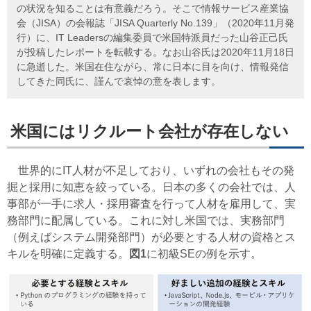
の状況を知ることは有意義だろう。そこで情報サービス産業協
会（JISA）の会報誌「JISA Quarterly No.139」（2020年11月発
行）に、IT Leadersの編集委員で米国特派員だった山谷正己氏
が投稿したレポートを転載する。なお山谷氏は2020年11月18日
に急逝した。米国在住ながら、常に日本に目を向け、情報発信
してきた同氏に、謹んで哀悼の意を表します。
米国にはリクルート会社が存在しない
世界的にIT人材が不足しており、いずれの会社もその発
掘と採用に知恵を絞っている。日本の多くの会社では、人
事部が一手に求人・採用審査を行って人材を雇用して、実
務部門に配属している。これに対し米国では、実務部門
（例えばシステム開発部門）が必要とする人材の資格とス
キルを明確に定義する。
図1
に初級SEの例を示す。