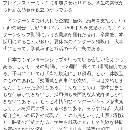
ブレインストーミングに参加させたりする。学生の柔軟か
つ斬新な感覚が役立つからである。
インターンを受け入れた企業は当然、給与を支払う。Go
ogleの場合、月額7000ドル～7500ドルが支給される。イン
ターンシップ期間における業績が優れた者は、卒業後、本
採用にすることが多い。夏休みのインターン経験は、大学
生にとって、学費稼ぎと就活の一石二鳥である。
日本でもインターンシップを行っている会社が増えつつ
ある。しかし、その期間は1～2週間、長くて3週間程度であ
る。手当については「当社規定により優遇」とか、体験型
のものであれば「交通費と食事代を支給。日当は支給しま
せん」といった会社もある。こんなことでは、学生はまと
もな仕事ができないし、採用側も表面的な人物評価しかで
きないであろう。もっと本格的なインターンシップを実施
して、人材採用に役立てるべきである。そうすれば、人材
紹介会社への広告や就職フェアの出展といった出費の削減
と、時間の節約になる。学生も就活に奔走して無駄な時間
を費やさないで済む。そして何よりも、確実に相応しい人