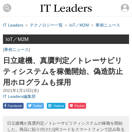
IT Leaders
＞
テクノロジー一覧
＞
IoT／M2M
＞
事例ニュース
IoT／M2M
事例ニュース
日立建機、真贋判定／トレーサビリ
ティシステムを稼働開始、偽造防止
用ホログラムも採用
2021年1月13日(水)
IT Leaders編集部
!
Facebook
Twitter
Hatena
Pocket
日立建機が真贋判定／トレーサビリティシステムの稼働を開始
した。商品に貼り付けたQRコードをスマートフォンで読み取る