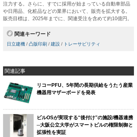
注力する。さらに、すでに採用が始まっている自動車部品
や日用品、化粧品などの業界において、販売を拡大する。
販売目標は、2025年までに、関連受注を含めて約10億円。
関連キーワード
日立建機
/
凸版印刷
/
建設
/
トレーサビリティ
関連記事
リコーPFU、5年間の長期供給をうたう産業
機器用マザーボードを発表
ビルOSが実現する“後付け”の施設/機器連携
─大阪公立大学がスマートビルの権限制御と
拡張性を実証