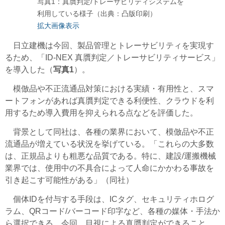
写真1：真贋判定/トレーサビリティシステムを
利用している様子（出典：凸版印刷）
拡大画像表示
日立建機は今回、製品管理とトレーサビリティを実現す
るため、「ID-NEX 真贋判定／トレーサビリティサービス」
を導入した（
写真1
）。
模倣品や不正流通品対策における実績・有用性と、スマ
ートフォンがあれば真贋判定できる利便性、クラウドを利
用するため導入費用を抑えられる点などを評価した。
背景として同社は、各種の業界において、模倣品や不正
流通品が増えている状況を挙げている。「これらの大多数
は、正規品よりも粗悪な品質である。特に、建設/運搬機械
業界では、使用中の不具合によって人命にかかわる事故を
引き起こす可能性がある」（同社）
個体IDを付与する手段は、ICタグ、セキュリティホログ
ラム、QRコード/バーコード印字など、各種の媒体・手法か
ら選択できる。今回、目視による真贋判定ができること