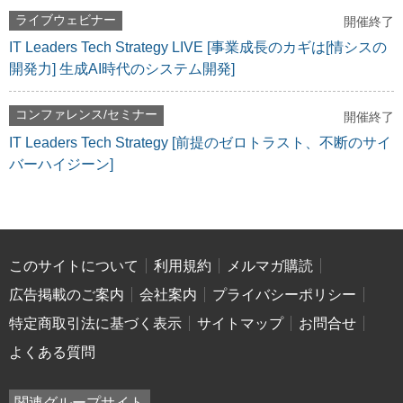
ライブウェビナー
開催終了
IT Leaders Tech Strategy LIVE [事業成長のカギは[情シスの
開発力] 生成AI時代のシステム開発]
コンファレンス/セミナー
開催終了
IT Leaders Tech Strategy [前提のゼロトラスト、不断のサイ
バーハイジーン]
このサイトについて
利用規約
メルマガ購読
広告掲載のご案内
会社案内
プライバシーポリシー
特定商取引法に基づく表示
サイトマップ
お問合せ
よくある質問
関連グループサイト