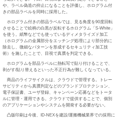
や、ラベル偽造の抑止になることを評価し、ホログラム付
きの部品ラベルを同時に採用した。
ホログラム付きの部品ラベルでは、見る角度を90度回転
させることで絵柄の白黒が反転するホログラム「S-White」
を使う。紙幣などでも使っているディメタライズド加工
（ホログラムの金属部分をエッチング処理により部分的に
除去し、微細なパターンを形成するセキュリティ加工技
術）を施したことで、目視で真贋を判定できる。
ホログラムを部品ラベルに熱転写で貼り付けることで、
剥がす/貼り替えるといった不正行為が難しくなっている。
商品のライフサイクルは、クラウドで管理する。トレー
サビリティから真贋判定などのブランドプロテクション、
電子保証書、ユーザ登録、キャンペーン応募などをトータ
ルに管理・運用できる。クラウドで提供することで、個別
のアプリケーションやシステムを開発する必要がない。
凸版印刷は今後、ID-NEXを建設/運搬機械業界での採用に