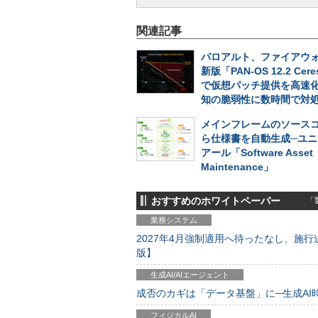
関連記事
パロアルト、ファイアウォ
新版「PAN-OS 12.2 Cer
で仮想パッチ提供を高速
知の脆弱性に数時間で対
メインフレームのソース
ら仕様書を自動生成─ユニ
アール「Software Asset
Maintenance」
おすすめのホワイトペーパー
「製
業務システム
2027年4月強制適用へ待ったなし、施行迫
版】
生成AI/AIエージェント
成否のカギは「データ基盤」に─生成AI時代
フィジカルAI