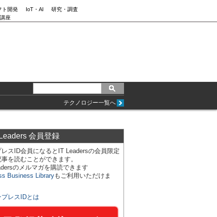
フト開発
IoT・AI
研究・調査
講座
テクノロジー一覧へ
 Leaders 会員登録
レスID会員になるとIT Leadersの会員限定
記事を読むことができます。
Leadersのメルマガを購読できます
ss Business Library
もご利用いただけま
ンプレスIDとは