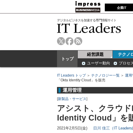
企業IT
デジタルビジネスを加速する専門情報サイト
経営課題
テクノ
トップ
ユーザー動向
プロセ
IT Leaders トップ
＞
テクノロジー一覧
＞
運用
「Okta Identity Cloud」を販売
運用管理
[
新製品・サービス
]
アシスト、クラウドI
Identity Cloud」
2021年2月5日(金)
日川 佳三（IT Leade