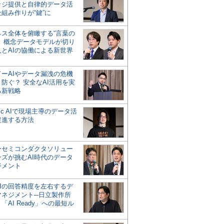
ッジ提供と自律的データ活
組み作りが“鍵”に
ネス全体を俯瞰する“言葉の
”、概念データモデルが切り
人とAIの協働による新世界
？
ドーAIやデータ漏洩の危機
防ぐ？ 安全なAI活用を実
る新戦略
ntic AIで現場主導のデータ活
促進する方法
ーセミコンダクタソリュー
ンズが挑むAI時代のデータ
ジメント
AIの回答精度を左右するデ
マネジメント─日立製作所
「AI Ready」への最短ル