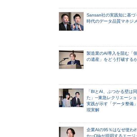
Sansan社の実践知に基づ
時代のデータ品質マネジ
製造業のAI導入を阻む「
の遺産」をどう打破する
「BIとAI、ぶつかる壁は
た」─東急レクリエーショ
実践が示す「データ整備
現実解
企業AIの95％はなぜ使わ
か─Qlikが提唱するエー