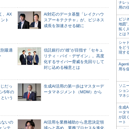
ナレ
用の仕
く、AX
AI対応のデータ基盤「レイクハウ
ビジ
メント
スアーキテクチャ」が、ビジネス
地図
成長を加速させる鍵に
拓く
とは
シャ
をどう
個別最適
信託銀行の“雄”が目指す「セキュ
現す
か
リティ・バイ・デザイン」。高度
化するサイバー脅威を先回りして
Age
封じ込める極意とは
用を
ソニ
同じだっ
生成AI活用の第一歩はマスターデ
ショ
ン5年の
ータマネジメント（MDM）から
マネ
」という
生成
ータ
が説く
れないの
AI活用を業務補助から意思決定領
ート
ジェンテ
域へと高め、業務プロセスを進化