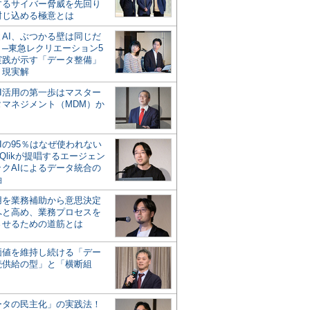
するサイバー脅威を先回り
封じ込める極意とは
とAI、ぶつかる壁は同じだ
」─東急レクリエーション5
実践が示す「データ整備」
う現実解
AI活用の第一歩はマスター
タマネジメント（MDM）か
Iの95％はなぜ使われない
Qlikが提唱するエージェン
ックAIによるデータ統合の
軸
活用を業務補助から意思決定
へと高め、業務プロセスを
させるための道筋とは
の価値を維持し続ける「デー
続供給の型」と「横断組
ータの民主化」の実践法！