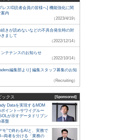
プレスID読者会員の皆様へ] 機能強化に関
ご案内
（2023/4/19）
の続きが読めないなどの不具合発生時の対
つきまして
（2022/12/14）
メンテナンスのお知らせ
（2022/10/14）
 Leaders編集部より] 編集スタッフ募集のお知
（Recruiting）
ピックス
[Sponsored]
eady Dataを実現するMDM
のポイント─サワイグルー
SOLが示すデータドリブン
の基盤
デモ”で終わるAIと、実務で
I─両者を分ける「業務の