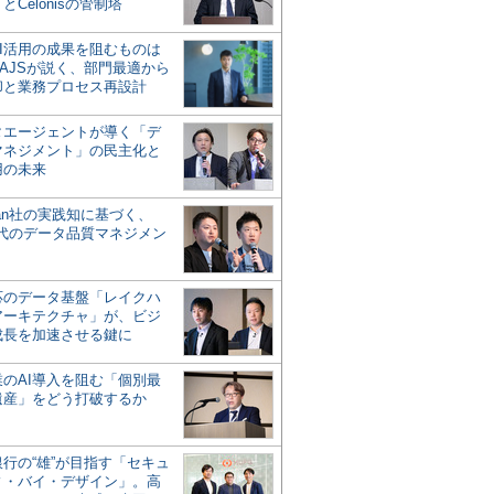
とCelonisの管制塔
AI活用の成果を阻むものは
AJSが説く、部門最適から
却と業務プロセス再設計
タエージェントが導く「デ
マネジメント」の民主化と
用の未来
san社の実践知に基づく、
時代のデータ品質マネジメン
対応のデータ基盤「レイクハ
アーキテクチャ」が、ビジ
成長を加速させる鍵に
業のAI導入を阻む「個別最
遺産」をどう打破するか
行の“雄”が目指す「セキュ
ィ・バイ・デザイン」。高