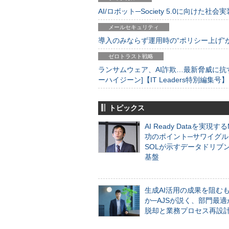
AI/ロボット─Society 5.0に向けた社会実
メールセキュリティ
導入のみならず運用時の“ポリシー上げ”が肝心
ゼロトラスト戦略
ランサムウェア、AI詐欺…最新脅威に抗
ーハイジーン]【IT Leaders特別編集号】
トピックス
AI Ready Dataを実現す
功のポイント─サワイグル
SOLが示すデータドリブ
基盤
生成AI活用の成果を阻む
か─AJSが説く、部門最適
脱却と業務プロセス再設