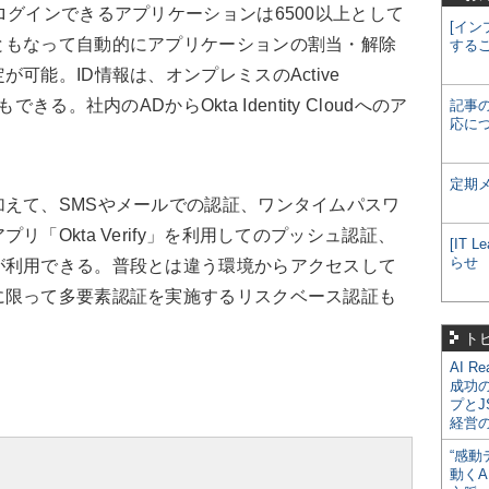
グインできるアプリケーションは6500以上として
[イン
ともなって自動的にアプリケーションの割当・解除
する
可能。ID情報は、オンプレミスのActive
できる。社内のADからOkta Identity Cloudへのア
記事
応に
定期
えて、SMSやメールでの認証、ワンタイムパスワ
「Okta Verify」を利用してのプッシュ認証、
[IT
らせ
が利用できる。普段とは違う環境からアクセスして
に限って多要素認証を実施するリスクベース認証も
ト
AI R
成功
プとJ
経営
“感動
動くA