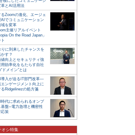
mを核にしたコミュニケーシ
革とAI活用法
るZoomの進化、エージェ
型AIでコミュニケーション
領域を変革
oom主催リアルイベント
opia On the Road Japan」
ート
年ぶりに到来したチャンスを
活かす？
価値向上とセキュリティ強
運用効率化をもたらす自社
“ドメイン”とは
I導入が迫るIT部門改革―
員エンゲージメント向上に
るRidgelinezの処方箋
AI時代に求められるオンプ
ス基盤─電力急増と機密性
対応策
チオシ特集