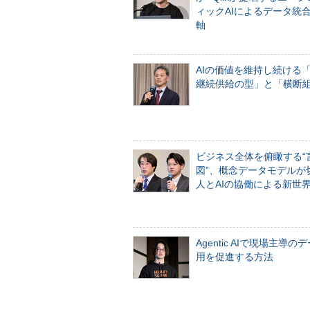
ィックAIによるデータ統
軸
AIの価値を維持し続ける
継続供給の型」と「横断
ビジネス全体を俯瞰する“
図”、概念データモデルが
人とAIの協働による新世
Agentic AIで現場主導の
用を促進する方法