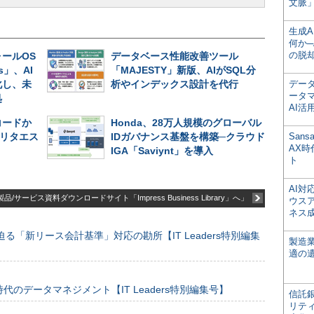
文脈」
生成
何か─
の脱
ールOS
データベース性能改善ツール
es」、AI
「MAJESTY」新版、AIがSQL分
化し、未
析やインデックス設計を代行
デー
ータ
処
AI活
コードか
Honda、28万人規模のグローバル
リタエス
IDガバナンス基盤を構築─クラウド
San
AX
IGA「Saviynt」を導入
ト
AI
品/サービス資料ダウンロードサイト「Impress Business Library」へ」
ウス
ネス
る「新リース会計基準」対応の勘所【IT Leaders特別編集
製造
適の
のデータマネジメント【IT Leaders特別編集号】
信託銀
リテ