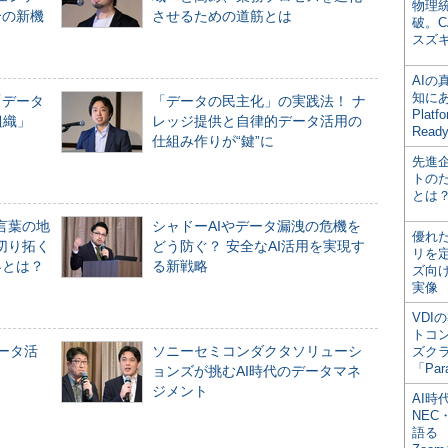
物理
合の新機
させるための道筋とは
破。C
スズ
AI
知にある
「データ
「データの民主化」の実践法！ ナ
Plat
組織」
レッジ提供と自律的データ活用の
Read
仕組み作りが“鍵”に
先進
トの
とは
言葉の地
シャドーAIやデータ漏洩の危機を
優れ
切り拓く
どう防ぐ？ 安全なAI活用を実現す
リを
界とは？
る新戦略
ズ向
実像
VDI
トコ
データ活
ソニーセミコンダクタソリューシ
ズク
「Par
ョンズが挑むAI時代のデータマネ
ジメント
AI時
NEC・
語る