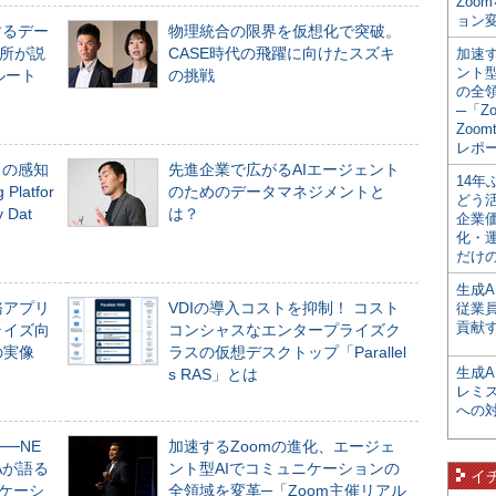
Zoo
ョン変
するデー
物理統合の限界を仮想化で突破。
所が説
CASE時代の飛躍に向けたスズキ
加速す
ント
ルート
の挑戦
の全
─「Z
Zoomt
レポ
」の感知
先進企業で広がるAIエージェント
14
Platfor
のためのデータマネジメントと
どう
Dat
は？
企業
化・
だけの
生成A
務アプリ
VDIの導入コストを抑制！ コスト
従業
貢献す
ライズ向
コンシャスなエンタープライズク
の実像
ラスの仮想デスクトップ「Parallel
生成
s RAS」とは
レミ
への
──NE
加速するZoomの進化、エージェ
NAが語る
ント型AIでコミュニケーションの
イ
ニケーシ
全領域を変革─「Zoom主催リアル