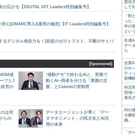
度化
装が広がる【DIGITAL X/IT Leaders特別編集号】
して
「BI
った
[DMARC導入&運用の極意]【IT Leaders特別編集号】
年の
とい
生成
するデジタル免疫力を！[前提のゼロトラスト、不断のサイバ
デー
ら
企業A
[Sponsored]
のか─
ティ
るMDM成
“感動デモ”で終わるAIと、実務で
新機
ープとJ
動くAI─両者を分ける「業務の文
ン経営の
脈」とCelonisの管制塔
AI
領域
進化
AI
ものは何
データエージェントが導く「デー
タ継
からの
タマネジメント」の民主化とAI活
織」
計
用の未来
「デ