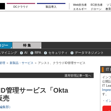
Web担当者
EC担当者
ソ
DCクラウド
製品導入
エネルギー
ドローン
教育
ロジー
特 集
スマイニング
AI
RPA
セキュリティ
データマネジメント
管理
＞
新製品・サービス
＞ アシスト、クラウドID管理サービス
IT
運用管理記事一覧へ
インプ
公開
IT 
D管理サービス「Okta
Impre
す。
を販売
・
イ
rs編集部）