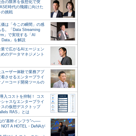
統合の限界を仮想化で突
ASE時代の飛躍に向けた
キの挑戦
の真価は「今この瞬間」の感
。「Data Streaming
form」で実現する「AI
y Data」を解説
企業で広がるAIエージェン
ためのデータマネジメント
？
たユーザー体験で業務アプ
定着させるエンタープライ
けノーコード開発ツールの
の導入コストを抑制！ コス
ンシャスなエンタープライ
ラスの仮想デスクトップ
allels RAS」とは
代の“基幹インフラ”へ──
NOT A HOTEL・DeNAが