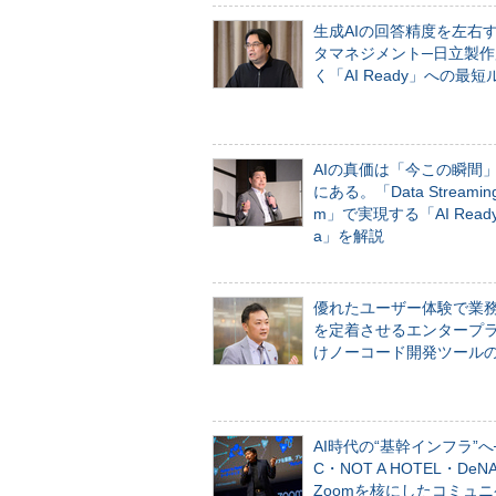
生成AIの回答精度を左右
タマネジメント─日立製作
く「AI Ready」への最短
AIの真価は「今この瞬間
にある。「Data Streaming 
m」で実現する「AI Ready 
a」を解説
優れたユーザー体験で業
を定着させるエンタープ
けノーコード開発ツール
AI時代の“基幹インフラ”へ
C・NOT A HOTEL・De
Zoomを核にしたコミュ