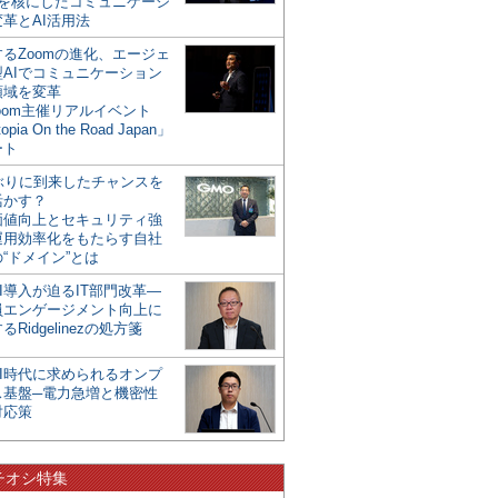
mを核にしたコミュニケーシ
革とAI活用法
るZoomの進化、エージェ
型AIでコミュニケーション
領域を変革
oom主催リアルイベント
opia On the Road Japan」
ート
年ぶりに到来したチャンスを
活かす？
価値向上とセキュリティ強
運用効率化をもたらす自社
“ドメイン”とは
I導入が迫るIT部門改革―
員エンゲージメント向上に
るRidgelinezの処方箋
AI時代に求められるオンプ
ス基盤─電力急増と機密性
対応策
チオシ特集