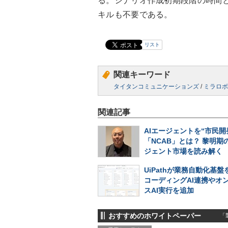
る。シナリオ作成初期段階の時間と
キルも不要である。
リスト
関連キーワード
タイタンコミュニケーションズ
/
ミラロボ
関連記事
AIエージェントを“市民開
「NCAB」とは？ 黎明期の
ジェント市場を読み解く
UiPathが業務自動化基
コーディングAI連携やオ
スAI実行を追加
おすすめのホワイトペーパー
「製