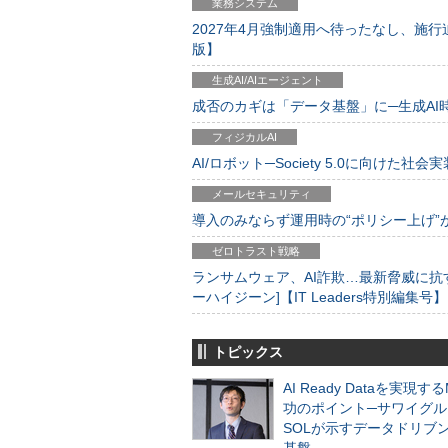
業務システム
2027年4月強制適用へ待ったなし、施行迫
版】
生成AI/AIエージェント
成否のカギは「データ基盤」に─生成AI時代
フィジカルAI
AI/ロボット─Society 5.0に向けた社会実
メールセキュリティ
導入のみならず運用時の“ポリシー上げ”が肝心
ゼロトラスト戦略
ランサムウェア、AI詐欺…最新脅威に抗
ーハイジーン]【IT Leaders特別編集号】
トピックス
AI Ready Dataを実現す
功のポイント─サワイグル
SOLが示すデータドリブ