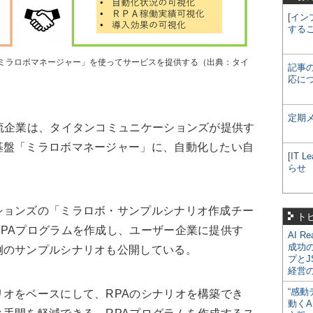
[イン
する
「ミラロボマネージャー」を使ってサービスを提供する（出典：タイ
記事
応に
定期
流企業は、タイタンコミュニケーションズが提供す
基盤「ミラロボマネージャー」に、自動化したい自
[IT
らせ
ョンズの「ミラロボ・サンプルシナリオ作成チー
ト
PAプログラムを作成し、ユーザー企業に提供す
AI R
成功
例のサンプルシナリオも公開している。
プとJ
経営
“感動
オをベースにして、RPAのシナリオを構築でき
動くA