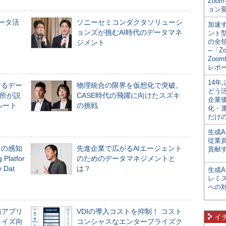
Zoo
ョン変
データ活
ソニーセミコンダクタソリューシ
加速す
ョンズが挑むAI時代のデータマネ
ント
の全
ジメント
─「Z
Zoomt
レポ
14
するデー
物理統合の限界を仮想化で突破。
どう
所が説
CASE時代の飛躍に向けたスズキ
企業
ルート
の挑戦
化・
だけの
生成A
従業
」の感知
先進企業で広がるAIエージェント
貢献す
Platfor
のためのデータマネジメントと
Dat
は？
生成
レミ
への
務アプリ
VDIの導入コストを抑制！ コスト
イ
ライズ向
コンシャスなエンタープライズク