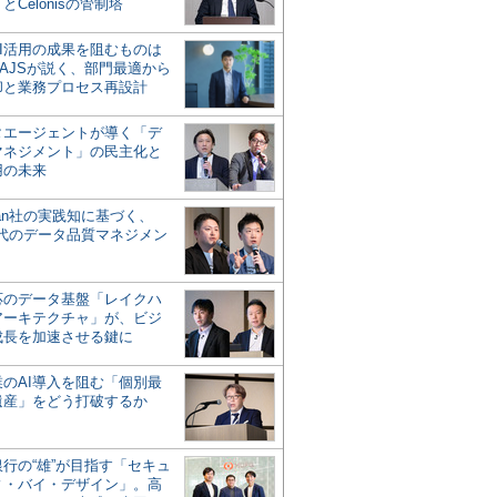
とCelonisの管制塔
AI活用の成果を阻むものは
AJSが説く、部門最適から
却と業務プロセス再設計
タエージェントが導く「デ
マネジメント」の民主化と
用の未来
san社の実践知に基づく、
時代のデータ品質マネジメン
対応のデータ基盤「レイクハ
アーキテクチャ」が、ビジ
成長を加速させる鍵に
業のAI導入を阻む「個別最
遺産」をどう打破するか
行の“雄”が目指す「セキュ
ィ・バイ・デザイン」。高