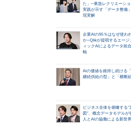
た」─東急レクリエーショ
実践が示す「データ整備
現実解
企業AIの95％はなぜ使わ
か─Qlikが提唱するエー
ィックAIによるデータ統
軸
AIの価値を維持し続ける
継続供給の型」と「横断
ビジネス全体を俯瞰する“
図”、概念データモデルが
人とAIの協働による新世