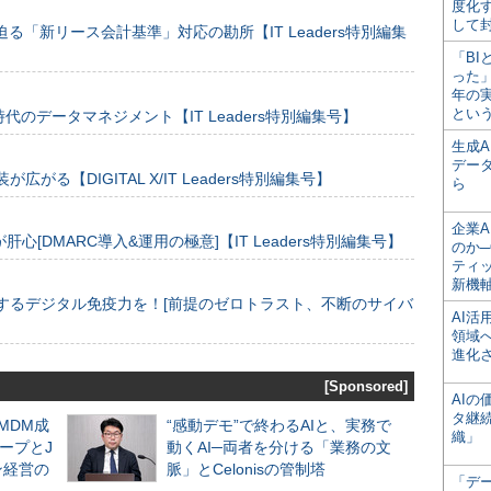
度化
して
る「新リース会計基準」対応の勘所【IT Leaders特別編集
「BI
った
年の
とい
のデータマネジメント【IT Leaders特別編集号】
生成
デー
装が広がる【DIGITAL X/IT Leaders特別編集号】
ら
企業A
[DMARC導入&運用の極意]【IT Leaders特別編集号】
のか─
ティ
新機
するデジタル免疫力を！[前提のゼロトラスト、不断のサイバ
AI
領域
進化
[Sponsored]
AI
タ継
るMDM成
“感動デモ”で終わるAIと、実務で
織」
ープとJ
動くAI─両者を分ける「業務の文
ン経営の
脈」とCelonisの管制塔
「デ