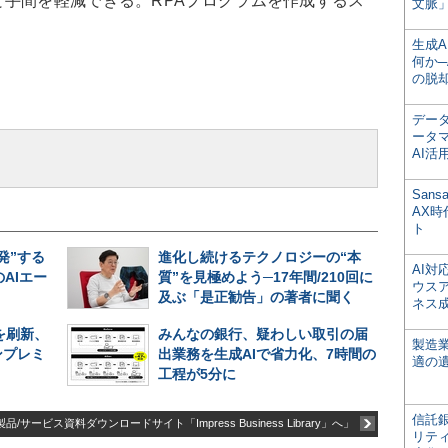
手間を軽減できる。RPAプログラムを作成するス
文脈」
生成
何か─
の脱
デー
ータ
AI活
San
AX
ト
発”する
進化し続けるテクノロジーの“本
AI
AIエー
質”を見極めよう─17年間/210回に
ウス
及ぶ「是正勧告」の著者に聞く
ネス
盤を刷新、
みんなの銀行、疑わしい取引の届
製造
ンプレミ
出業務を生成AIで省力化、7時間の
適の
工程が5分に
信託銀
品/サービス資料ダウンロードサイト「Impress Business Library」へ」
リテ