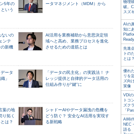
物理
ン5年の
ータマネジメント（MDM）から
破。C
」という
スズ
AI
知にある
Plat
れないの
AI活用を業務補助から意思決定領
Read
ジェンテ
域へと高め、業務プロセスを進化
合の新機
させるための道筋とは
先進
トの
とは
優れ
「データ
「データの民主化」の実践法！ ナ
リを
組織」
レッジ提供と自律的データ活用の
ズ向
仕組み作りが“鍵”に
実像
VDI
トコ
ズク
言葉の地
シャドーAIやデータ漏洩の危機を
「Par
切り拓く
どう防ぐ？ 安全なAI活用を実現す
AI時
界とは？
る新戦略
NEC・
語る