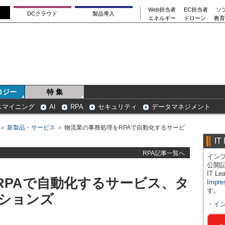
Web担当者
EC担当者
ソ
DCクラウド
製品導入
エネルギー
ドローン
教育
ロジー
特 集
スマイニング
AI
RPA
セキュリティ
データマネジメント
＞
新製品・サービス
＞ 物流業の事務処理をRPAで自動化するサービ
IT
RPA記事一覧へ
インプ
公開
IT 
RPAで自動化するサービス、タ
Impre
す。
ションズ
・
イ