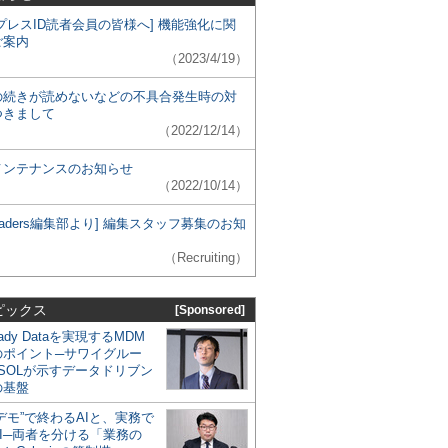
プレスID読者会員の皆様へ] 機能強化に関
ご案内
（2023/4/19）
の続きが読めないなどの不具合発生時の対
つきまして
（2022/12/14）
メンテナンスのお知らせ
（2022/10/14）
 Leaders編集部より] 編集スタッフ募集のお知
（Recruiting）
ピックス
[Sponsored]
eady Dataを実現するMDM
のポイント─サワイグルー
SOLが示すデータドリブン
の基盤
デモ”で終わるAIと、実務で
I─両者を分ける「業務の