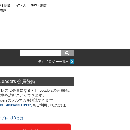
フト開発
IoT・AI
研究・調査
講座
テクノロジー一覧へ
 Leaders 会員登録
レスID会員になるとIT Leadersの会員限定
記事を読むことができます。
Leadersのメルマガを購読できます
ss Business Library
もご利用いただけま
ンプレスIDとは