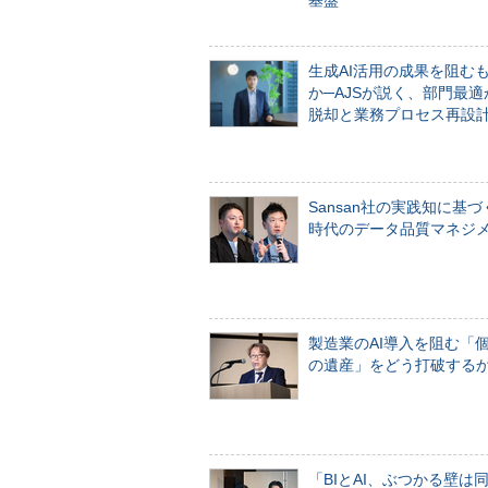
基盤
生成AI活用の成果を阻む
か─AJSが説く、部門最適
脱却と業務プロセス再設
Sansan社の実践知に基づ
時代のデータ品質マネジ
製造業のAI導入を阻む「
の遺産」をどう打破する
「BIとAI、ぶつかる壁は