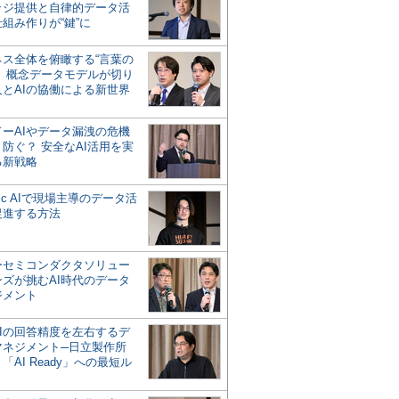
ッジ提供と自律的データ活
組み作りが“鍵”に
ネス全体を俯瞰する“言葉の
”、概念データモデルが切り
人とAIの協働による新世界
？
ドーAIやデータ漏洩の危機
防ぐ？ 安全なAI活用を実
る新戦略
ntic AIで現場主導のデータ活
促進する方法
ーセミコンダクタソリュー
ンズが挑むAI時代のデータ
ジメント
AIの回答精度を左右するデ
マネジメント─日立製作所
「AI Ready」への最短ル