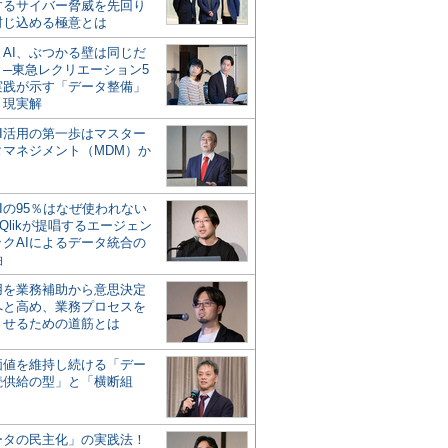
するサイバー脅威を先回り
封じ込める極意とは
とAI、ぶつかる壁は同じだ
」─東急レクリエーション5
実践が示す「データ整備」
う現実解
AI活用の第一歩はマスター
タマネジメント（MDM）か
Iの95％はなぜ使われない
Qlikが提唱するエージェン
ックAIによるデータ統合の
軸
活用を業務補助から意思決定
へと高め、業務プロセスを
させるための道筋とは
の価値を維持し続ける「デー
続供給の型」と「横断組
ータの民主化」の実践法！