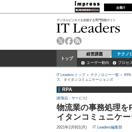
企業IT
デジタルビジネスを加速する専門情報サイト
経営課題
テクノ
トップ
ユーザー動向
プロセ
IT Leaders トップ
＞
テクノロジー一覧
＞
RPA
ス、タイタンコミュニケーションズ
RPA
[
新製品・サービス
]
物流業の事務処理を
イタンコミュニケー
2021年2月8日(月)
IT Leaders編集部