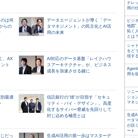
ナレ
用の仕
ものは何
データエージェントが導く「デー
ビジ
地図
からの
タマネジメント」の民主化とAI活
拓く
計
用の未来
とは
シャ
をどう
現す
く、AX
AI対応のデータ基盤「レイクハウ
メント
スアーキテクチャ」が、ビジネス
Age
成長を加速させる鍵に
用を
ソニ
個別最適
信託銀行の“雄”が目指す「セキュ
ショ
マネ
か
リティ・バイ・デザイン」。高度
化するサイバー脅威を先回りして
生成
封じ込める極意とは
ータ
が説く
ート
同じだっ
生成AI活用の第一歩はマスターデ