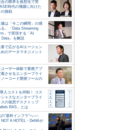
統合の限界を仮想化で突
ASE時代の飛躍に向けた
キの挑戦
の真価は「今この瞬間」の感
。「Data Streaming
form」で実現する「AI
y Data」を解説
企業で広がるAIエージェン
ためのデータマネジメント
？
たユーザー体験で業務アプ
定着させるエンタープライ
けノーコード開発ツールの
の導入コストを抑制！ コス
ンシャスなエンタープライ
ラスの仮想デスクトップ
allels RAS」とは
代の“基幹インフラ”へ──
NOT A HOTEL・DeNAが