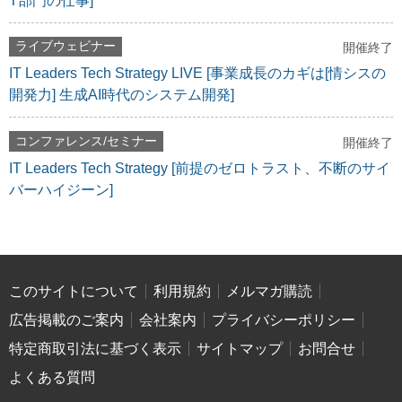
T部門の仕事]
ライブウェビナー
開催終了
IT Leaders Tech Strategy LIVE [事業成長のカギは[情シスの
開発力] 生成AI時代のシステム開発]
コンファレンス/セミナー
開催終了
IT Leaders Tech Strategy [前提のゼロトラスト、不断のサイ
バーハイジーン]
このサイトについて
利用規約
メルマガ購読
広告掲載のご案内
会社案内
プライバシーポリシー
特定商取引法に基づく表示
サイトマップ
お問合せ
よくある質問