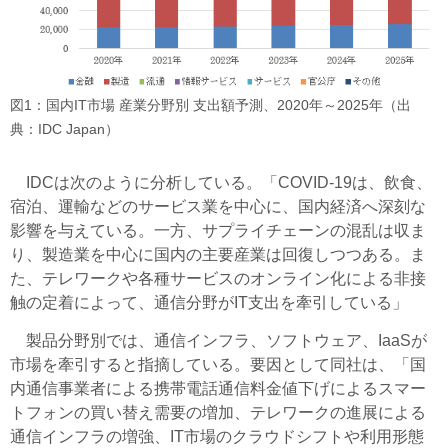
図1：国内IT市場 産業分野別 支出額予測、2020年～2025年（出
典：IDC Japan）
IDCは次のように分析している。「COVID-19は、飲食、
宿泊、運輸などのサービス業を中心に、国内経済へ深刻な
影響を与えている。一方、サプライチェーンの混乱は収ま
り、製造業を中心に国内の主要産業は回復しつつある。ま
た、テレワークや各種サービスのオンライン化による非接
触の定着によって、通信分野がIT支出を牽引している」
製品分野別では、通信インフラ、ソフトウェア、IaaSが
市場を牽引すると指摘している。要因として同社は、「国
内通信事業者による携帯電話通信料金値下げによるスマー
トフォンの買い替え需要の増加、テレワークの進展による
通信インフラの増強、IT市場のクラウドシフトや利用形態