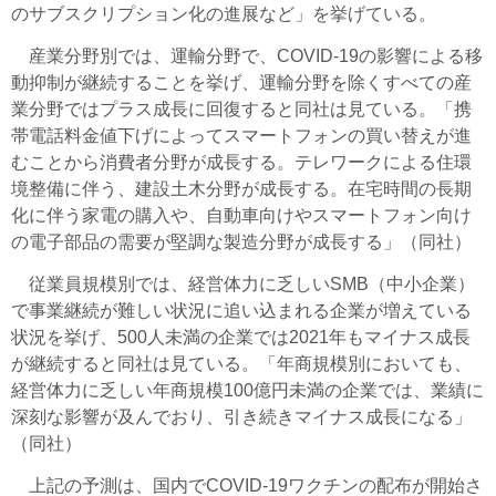
のサブスクリプション化の進展など」を挙げている。
産業分野別では、運輸分野で、COVID-19の影響による移
動抑制が継続することを挙げ、運輸分野を除くすべての産
業分野ではプラス成長に回復すると同社は見ている。「携
帯電話料金値下げによってスマートフォンの買い替えが進
むことから消費者分野が成長する。テレワークによる住環
境整備に伴う、建設土木分野が成長する。在宅時間の長期
化に伴う家電の購入や、自動車向けやスマートフォン向け
の電子部品の需要が堅調な製造分野が成長する」（同社）
従業員規模別では、経営体力に乏しいSMB（中小企業）
で事業継続が難しい状況に追い込まれる企業が増えている
状況を挙げ、500人未満の企業では2021年もマイナス成長
が継続すると同社は見ている。「年商規模別においても、
経営体力に乏しい年商規模100億円未満の企業では、業績に
深刻な影響が及んでおり、引き続きマイナス成長になる」
（同社）
上記の予測は、国内でCOVID-19ワクチンの配布が開始さ