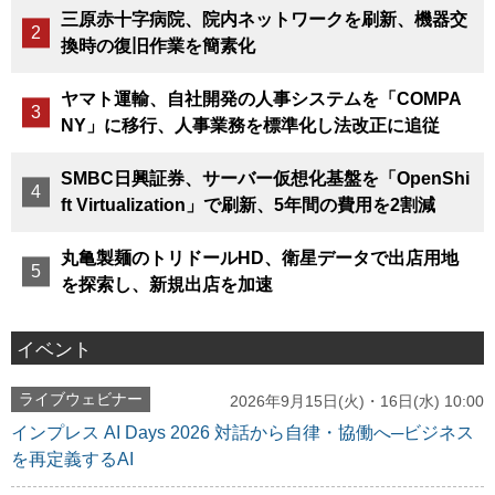
三原赤十字病院、院内ネットワークを刷新、機器交
換時の復旧作業を簡素化
ヤマト運輸、自社開発の人事システムを「COMPA
NY」に移行、人事業務を標準化し法改正に追従
SMBC日興証券、サーバー仮想化基盤を「OpenShi
ft Virtualization」で刷新、5年間の費用を2割減
丸亀製麺のトリドールHD、衛星データで出店用地
を探索し、新規出店を加速
イベント
ライブウェビナー
2026年9月15日(火)・16日(水) 10:00
インプレス AI Days 2026 対話から自律・協働へ─ビジネス
を再定義するAI