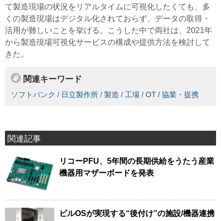
て製造現場の状況をリアルタイムに可視化したくても、多
くの製造現場はデジタル化されておらず、データの取得・
活用が難しいことを挙げる。こうした中で両社は、2021年
から製造現場可視化サービスの構成や提供方法を検討して
きた。
関連キーワード
ソフトバンク
/
日立製作所
/
製造
/
工場
/
OT
/
協業・提携
関連記事
リコーPFU、5年間の長期供給をうたう産業
機器用マザーボードを発表
ビルOSが実現する“後付け”の施設/機器連携