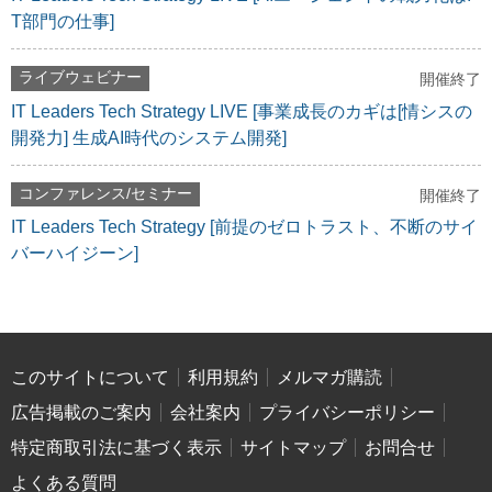
T部門の仕事]
ライブウェビナー
開催終了
IT Leaders Tech Strategy LIVE [事業成長のカギは[情シスの
開発力] 生成AI時代のシステム開発]
コンファレンス/セミナー
開催終了
IT Leaders Tech Strategy [前提のゼロトラスト、不断のサイ
バーハイジーン]
このサイトについて
利用規約
メルマガ購読
広告掲載のご案内
会社案内
プライバシーポリシー
特定商取引法に基づく表示
サイトマップ
お問合せ
よくある質問