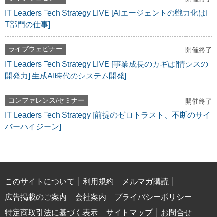
IT Leaders Tech Strategy LIVE [AIエージェントの戦力化はI
T部門の仕事]
ライブウェビナー
開催終了
IT Leaders Tech Strategy LIVE [事業成長のカギは[情シスの
開発力] 生成AI時代のシステム開発]
コンファレンス/セミナー
開催終了
IT Leaders Tech Strategy [前提のゼロトラスト、不断のサイ
バーハイジーン]
このサイトについて
利用規約
メルマガ購読
広告掲載のご案内
会社案内
プライバシーポリシー
特定商取引法に基づく表示
サイトマップ
お問合せ