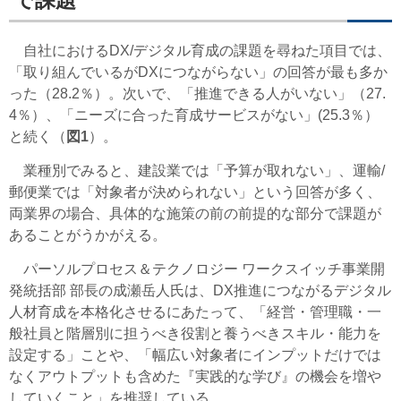
で課題
自社におけるDX/デジタル育成の課題を尋ねた項目では、
「取り組んでいるがDXにつながらない」の回答が最も多か
った（28.2％）。次いで、「推進できる人がいない」（27.
4％）、「ニーズに合った育成サービスがない」(25.3％）
と続く（
図1
）。
業種別でみると、建設業では「予算が取れない」、運輸/
郵便業では「対象者が決められない」という回答が多く、
両業界の場合、具体的な施策の前の前提的な部分で課題が
あることがうかがえる。
パーソルプロセス＆テクノロジー ワークスイッチ事業開
発統括部 部長の成瀬岳人氏は、DX推進につながるデジタル
人材育成を本格化させるにあたって、「経営・管理職・一
般社員と階層別に担うべき役割と養うべきスキル・能力を
設定する」ことや、「幅広い対象者にインプットだけでは
なくアウトプットも含めた『実践的な学び』の機会を増や
していくこと」を推奨している。