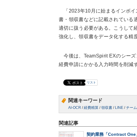
「2023年10月に始まるインボ
書・領収書などに記載されている
適切に扱う必要がある。こうして経
強化し、領収書をデータ化する精
今後は、TeamSpirit EXの
経費申請にかかる入力時間を削減
リスト
関連キーワード
AI-OCR
/
経費精算
/
領収書
/
LINE
/
チーム
関連記事
契約業務「Contract O