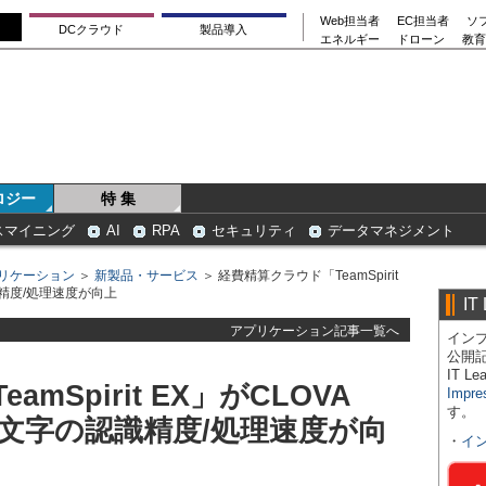
Web担当者
EC担当者
ソ
DCクラウド
製品導入
エネルギー
ドローン
教育
ロジー
特 集
スマイニング
AI
RPA
セキュリティ
データマネジメント
リケーション
＞
新製品・サービス
＞ 経費精算クラウド「TeamSpirit
識精度/処理速度が向上
IT
アプリケーション記事一覧へ
インプ
公開
IT 
mSpirit EX」がCLOVA
Impre
す。
文字の認識精度/処理速度が向
・
イ