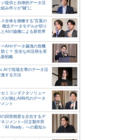
ッジ提供と自律的データ活
組み作りが“鍵”に
ネス全体を俯瞰する“言葉の
”、概念データモデルが切り
人とAIの協働による新世界
？
ドーAIやデータ漏洩の危機
防ぐ？ 安全なAI活用を実
る新戦略
ntic AIで現場主導のデータ活
促進する方法
ーセミコンダクタソリュー
ンズが挑むAI時代のデータ
ジメント
AIの回答精度を左右するデ
マネジメント─日立製作所
「AI Ready」への最短ル