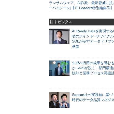
ランサムウェア、AI詐欺…最新脅威に抗
ーハイジーン]【IT Leaders特別編集号】
トピックス
AI Ready Dataを実現す
功のポイント─サワイグル
SOLが示すデータドリブ
基盤
生成AI活用の成果を阻む
か─AJSが説く、部門最適
脱却と業務プロセス再設
Sansan社の実践知に基づ
時代のデータ品質マネジ