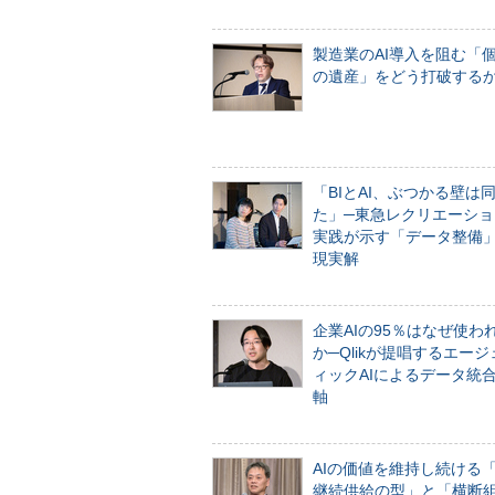
製造業のAI導入を阻む「
の遺産」をどう打破する
「BIとAI、ぶつかる壁は
た」─東急レクリエーショ
実践が示す「データ整備
現実解
企業AIの95％はなぜ使わ
か─Qlikが提唱するエー
ィックAIによるデータ統
軸
AIの価値を維持し続ける
継続供給の型」と「横断