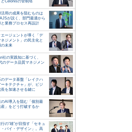
とCelonisの管制塔
AI活用の成果を阻むものは
AJSが説く、部門最適から
却と業務プロセス再設計
タエージェントが導く「デ
マネジメント」の民主化と
用の未来
san社の実践知に基づく、
時代のデータ品質マネジメン
対応のデータ基盤「レイクハ
アーキテクチャ」が、ビジ
成長を加速させる鍵に
業のAI導入を阻む「個別最
遺産」をどう打破するか
行の“雄”が目指す「セキュ
ィ・バイ・デザイン」。高