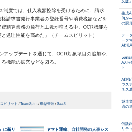
文脈」
イス制度では、仕入税額控除を受けるために、請求
生成
何か─
適格請求書発行事業者の登録番号や消費税額などを
の脱
費精算業務の負荷と工数が増える中、OCR機能を
度と処理性能を高めた」（チームスピリット）
デー
ータ
AI活
シーズンアップデートを通じて、OCR対象項目の追加や、
San
する機能の拡充などを図る。
AX
ト
AI
ウス
ネス
製造
スピリット
/
TeamSpirit
/
勤怠管理
/
SaaS
適の
信託銀
リテ
ne」に新リ
ヤマト運輸、自社開発の人事シス