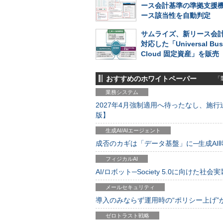
ース会計基準の準拠支援
ース該当性を自動判定
サムライズ、新リース会
対応した「Universal Bus
Cloud 固定資産」を販売
おすすめのホワイトペーパー
「製
業務システム
2027年4月強制適用へ待ったなし、施行迫
版】
生成AI/AIエージェント
成否のカギは「データ基盤」に─生成AI時代
フィジカルAI
AI/ロボット─Society 5.0に向けた社会実
メールセキュリティ
導入のみならず運用時の“ポリシー上げ”が肝心
ゼロトラスト戦略