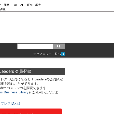
フト開発
IoT・AI
研究・調査
講座
テクノロジー一覧へ
 Leaders 会員登録
レスID会員になるとIT Leadersの会員限定
記事を読むことができます。
Leadersのメルマガを購読できます
ss Business Library
もご利用いただけま
ンプレスIDとは