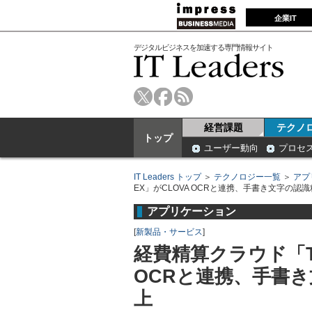
企業IT
デジタルビジネスを加速する専門情報サイト
経営課題
テクノ
トップ
ユーザー動向
プロセ
IT Leaders トップ
＞
テクノロジー一覧
＞
アプ
EX」がCLOVA OCRと連携、手書き文字の認
アプリケーション
[
新製品・サービス
]
経費精算クラウド「Tea
OCRと連携、手書き
上