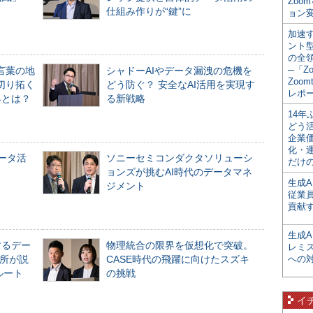
Zoo
仕組み作りが“鍵”に
ョン変
加速す
ント
の全
─「Z
言葉の地
シャドーAIやデータ漏洩の危機を
Zoomt
切り拓く
どう防ぐ？ 安全なAI活用を実現す
レポ
界とは？
る新戦略
14
どう
企業
化・
データ活
ソニーセミコンダクタソリューシ
だけの
ョンズが挑むAI時代のデータマネ
生成A
ジメント
従業
貢献す
生成
するデー
物理統合の限界を仮想化で突破。
レミ
所が説
CASE時代の飛躍に向けたスズキ
への
ルート
の挑戦
イ