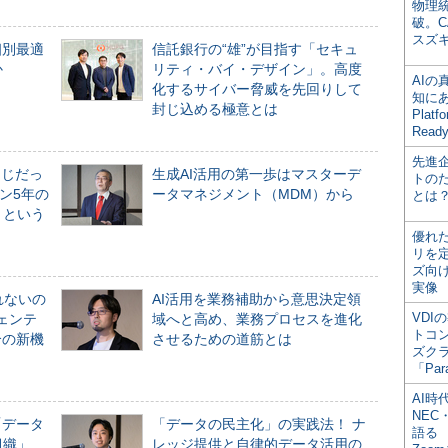
物理
破。C
スズ
個別最適
信託銀行の“雄”が目指す「セキュ
か
リティ・バイ・デザイン」。高度
AI
化するサイバー脅威を先回りして
知にある
封じ込める極意とは
Plat
Read
先進
同じだっ
生成AI活用の第一歩はマスターデ
トの
ン5年の
ータマネジメント（MDM）から
とは
」という
優れ
リを
ズ向
実像
れないの
AI活用を業務補助から意思決定領
VDI
ジェンテ
域へと高め、業務プロセスを進化
トコ
合の新機
させるための道筋とは
ズク
「Par
AI時
NEC・
「データ
「データの民主化」の実践法！ ナ
語る
組織」
レッジ提供と自律的データ活用の