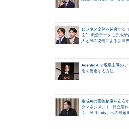
ビジネス全体を俯瞰する“
図”、概念データモデルが
人とAIの協働による新世
Agentic AIで現場主導の
用を促進する方法
生成AIの回答精度を左右
タマネジメント─日立製作
く「AI Ready」への最短