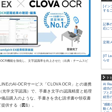
[イン
する
記事
応に
定期
[IT
らせ
EX」のOCR機能を強化し、文字認識率を向上させた（出典：チームスピ
ト
、LINEのAI-OCRサービス「CLOVA OCR」との連携
AI R
成功
（光学文字認識）で、手書き文字の認識精度と処理
プとJ
経営
や備品購入のような、手書きを含む請求書や領収書
“感動
て提供する（
図1
）。
動くA