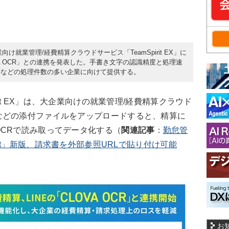
向け就業管理/経費精算クラウドサービス「TeamSpirit EX」に
OVA OCR」との連携を発表した。手書き文字の認識精度と処理速
書などの処理件数の多い企業に向けて提供する。
it EX」は、大企業向けの就業管理/経費精算クラウド
などの添付ファイルをアップロードすると、精算に
CRで読み取ってデータ化する（
関連記事
：
勤怠管
rit」新版、請求書を外部参照URLで貼り付け可能
お