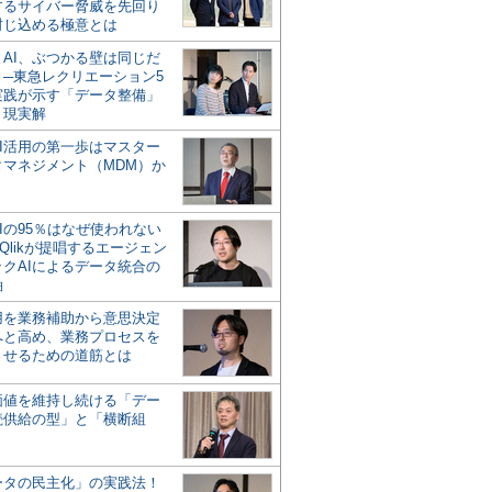
するサイバー脅威を先回り
封じ込める極意とは
とAI、ぶつかる壁は同じだ
」─東急レクリエーション5
実践が示す「データ整備」
う現実解
AI活用の第一歩はマスター
タマネジメント（MDM）か
Iの95％はなぜ使われない
Qlikが提唱するエージェン
ックAIによるデータ統合の
軸
活用を業務補助から意思決定
へと高め、業務プロセスを
させるための道筋とは
の価値を維持し続ける「デー
続供給の型」と「横断組
ータの民主化」の実践法！