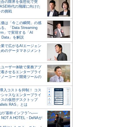
統合の限界を仮想化で突
ASE時代の飛躍に向けた
キの挑戦
の真価は「今この瞬間」の感
。「Data Streaming
form」で実現する「AI
y Data」を解説
企業で広がるAIエージェン
ためのデータマネジメント
？
たユーザー体験で業務アプ
定着させるエンタープライ
けノーコード開発ツールの
の導入コストを抑制！ コス
ンシャスなエンタープライ
ラスの仮想デスクトップ
allels RAS」とは
代の“基幹インフラ”へ──
NOT A HOTEL・DeNAが