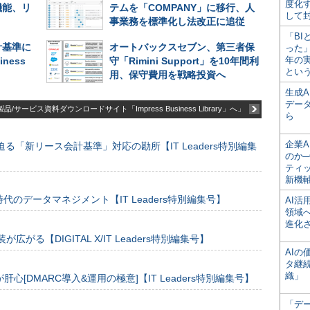
度化
機能、リ
テムを「COMPANY」に移行、人
して
事業務を標準化し法改正に追従
「BI
計基準に
オートバックスセブン、第三者保
った
年の
iness
守「Rimini Support」を10年間利
とい
用、保守費用を戦略投資へ
生成
デー
品/サービス資料ダウンロードサイト「Impress Business Library」へ」
ら
企業A
る「新リース会計基準」対応の勘所【IT Leaders特別編集
のか─
ティ
新機
のデータマネジメント【IT Leaders特別編集号】
AI
領域
進化
装が広がる【DIGITAL X/IT Leaders特別編集号】
AI
タ継
織」
[DMARC導入&運用の極意]【IT Leaders特別編集号】
「デ