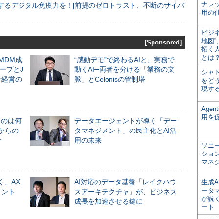
ナレ
するデジタル免疫力を！[前提のゼロトラスト、不断のサイバ
用の仕
ビジ
地図
[Sponsored]
拓く
とは
るMDM成
“感動デモ”で終わるAIと、実務で
ープとJ
動くAI─両者を分ける「業務の文
シャ
ン経営の
脈」とCelonisの管制塔
をどう
現す
Age
用を
ものは何
データエージェントが導く「デー
からの
タマネジメント」の民主化とAI活
計
用の未来
ソニ
ショ
マネ
く、AX
AI対応のデータ基盤「レイクハウ
生成
ータ
メント
スアーキテクチャ」が、ビジネス
が説く
成長を加速させる鍵に
ート