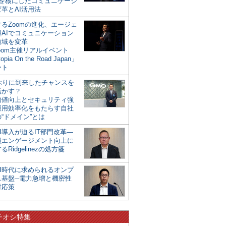
mを核にしたコミュニケーシ
革とAI活用法
るZoomの進化、エージェ
型AIでコミュニケーション
領域を変革
oom主催リアルイベント
opia On the Road Japan」
ート
年ぶりに到来したチャンスを
活かす？
価値向上とセキュリティ強
運用効率化をもたらす自社
“ドメイン”とは
I導入が迫るIT部門改革―
員エンゲージメント向上に
るRidgelinezの処方箋
AI時代に求められるオンプ
ス基盤─電力急増と機密性
対応策
チオシ特集