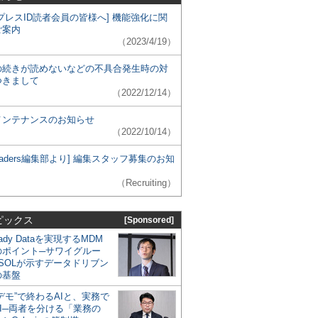
プレスID読者会員の皆様へ] 機能強化に関
ご案内
（2023/4/19）
の続きが読めないなどの不具合発生時の対
つきまして
（2022/12/14）
メンテナンスのお知らせ
（2022/10/14）
 Leaders編集部より] 編集スタッフ募集のお知
（Recruiting）
ピックス
[Sponsored]
eady Dataを実現するMDM
のポイント─サワイグルー
SOLが示すデータドリブン
の基盤
デモ”で終わるAIと、実務で
I─両者を分ける「業務の