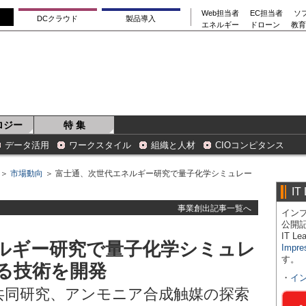
Web担当者
EC担当者
ソ
DCクラウド
製品導入
エネルギー
ドローン
教育
ロジー
特 集
データ活用
ワークスタイル
組織と人材
CIOコンピタンス
＞
市場動向
＞ 富士通、次世代エネルギー研究で量子化学シミュレー
IT
事業創出記事一覧へ
インプ
公開
IT 
ルギー研究で量子化学シミュレ
Impre
す。
る技術を開発
・
イ
aと共同研究、アンモニア合成触媒の探索