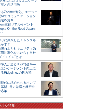
mを核にしたコミュニケーシ
革とAI活用法
るZoomの進化、エージェ
型AIでコミュニケーション
領域を変革
oom主催リアルイベント
opia On the Road Japan」
ート
年ぶりに到来したチャンスを
活かす？
価値向上とセキュリティ強
運用効率化をもたらす自社
“ドメイン”とは
I導入が迫るIT部門改革―
員エンゲージメント向上に
るRidgelinezの処方箋
AI時代に求められるオンプ
ス基盤─電力急増と機密性
対応策
チオシ特集