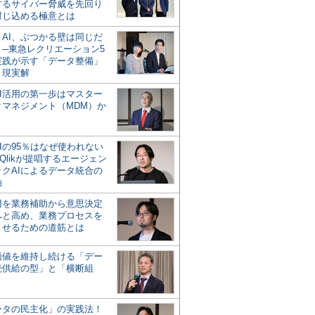
するサイバー脅威を先回り
封じ込める極意とは
とAI、ぶつかる壁は同じだ
」─東急レクリエーション5
実践が示す「データ整備」
う現実解
AI活用の第一歩はマスター
タマネジメント（MDM）か
Iの95％はなぜ使われない
Qlikが提唱するエージェン
ックAIによるデータ統合の
軸
活用を業務補助から意思決定
へと高め、業務プロセスを
させるための道筋とは
の価値を維持し続ける「デー
続供給の型」と「横断組
ータの民主化」の実践法！