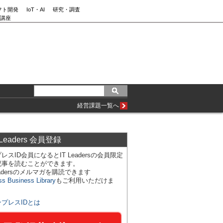
フト開発
IoT・AI
研究・調査
講座
経営課題一覧へ
 Leaders 会員登録
レスID会員になるとIT Leadersの会員限定
記事を読むことができます。
Leadersのメルマガを購読できます
ss Business Library
もご利用いただけま
ンプレスIDとは