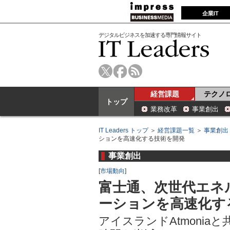
企業IT
デジタルビジネスを加速する専門情報サイト
経営課題
テクノ
トップ
業務改革
事業創出
IT Leaders トップ
＞
経営課題一覧
＞
事業創出
ションを高速化する技術を開発
事業創出
[
市場動向
]
富士通、次世代エネ
ーションを高速化す
アイスランドAtmoni