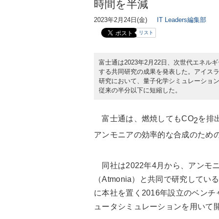
時間を半減
2023年2月24日(金)
IT Leaders編集部
リスト
富士通は2023年2月22日、次世代エネ
する共同研究の成果を発表した。アイスラン
研究において、量子化学シミュレーショ
従来の半分以下に短縮した。
富士通は、燃焼してもCO
を排
2
アンモニアの効率的な合成のため
同社は2022年4月から、アンモ
（Atmonia）と共同で研究して
に本社を置く2016年設立のベン
ュータシミュレーションを用いて