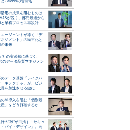
とCelonisの管制塔
AI活用の成果を阻むものは
AJSが説く、部門最適から
却と業務プロセス再設計
タエージェントが導く「デ
マネジメント」の民主化と
用の未来
san社の実践知に基づく、
時代のデータ品質マネジメン
対応のデータ基盤「レイクハ
アーキテクチャ」が、ビジ
成長を加速させる鍵に
業のAI導入を阻む「個別最
遺産」をどう打破するか
行の“雄”が目指す「セキュ
ィ・バイ・デザイン」。高