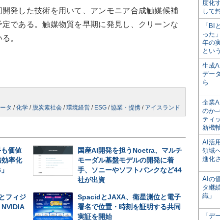
度化
開発した技術を用いて、アンモニア合成触媒候補
して
予定である。触媒物質を早期に発見し、クリーンな
「BI
った
いる。
年の
とい
生成
デー
ら
企業A
ータ
/
化学
/
脱炭素社会
/
環境経営
/
ESG
/
協業・提携
/
アイスランド
のか─
ティ
新機
AI
手も価値
国産AI開発を担うNoetra、マルチ
領域
進化
務効率化
モーダル基盤モデルの開発に着
6」
手、ソニーやソフトバンクなど44
AI
社が出資
タ継
織」
とフィジ
SpacidとJAXA、衛星測位と電子
VIDIA
署名で位置・時刻を証明する共同
「デ
実証を開始