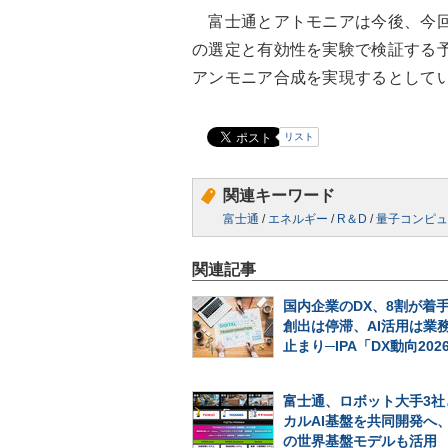
富士通とアトモニアは今後、今回
の選定と有効性を実験で検証する
アンモニア合成を実現するとして
リスト
関連キーワード
富士通
/
エネルギー
/
R＆D
/
量子コンピュ
関連記事
国内企業のDX、8割が着
創出は停滞、AI活用は業
止まり─IPA「DX動向202
富士通、ロボット大手3社
カルAI基盤を共同開発へ、N
の世界基盤モデルも活用