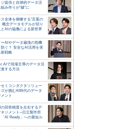
ッジ提供と自律的データ活
組み作りが“鍵”に
ネス全体を俯瞰する“言葉の
”、概念データモデルが切り
人とAIの協働による新世界
？
ドーAIやデータ漏洩の危機
防ぐ？ 安全なAI活用を実
る新戦略
ntic AIで現場主導のデータ活
促進する方法
ーセミコンダクタソリュー
ンズが挑むAI時代のデータ
ジメント
AIの回答精度を左右するデ
マネジメント─日立製作所
「AI Ready」への最短ル