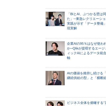
「BIとAI、ぶつかる壁は
た」─東急レクリエーショ
実践が示す「データ整備
現実解
企業AIの95％はなぜ使わ
か─Qlikが提唱するエー
ィックAIによるデータ統
軸
AIの価値を維持し続ける
継続供給の型」と「横断
ビジネス全体を俯瞰する“