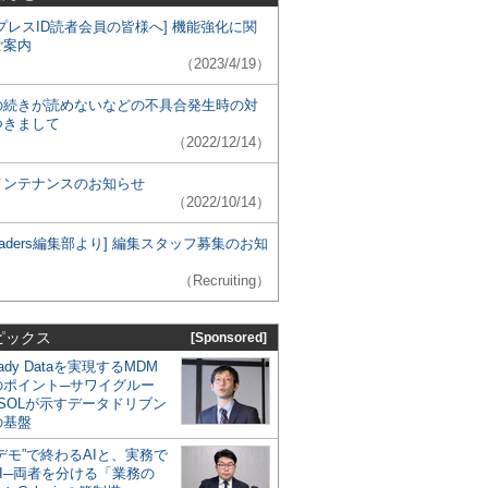
プレスID読者会員の皆様へ] 機能強化に関
ご案内
（2023/4/19）
の続きが読めないなどの不具合発生時の対
つきまして
（2022/12/14）
メンテナンスのお知らせ
（2022/10/14）
 Leaders編集部より] 編集スタッフ募集のお知
（Recruiting）
ピックス
[Sponsored]
eady Dataを実現するMDM
のポイント─サワイグルー
SOLが示すデータドリブン
の基盤
デモ”で終わるAIと、実務で
I─両者を分ける「業務の