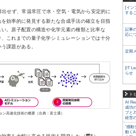
[イン
排出せず、常温常圧で水・空気・電気から安定的に
する
れを効率的に発見する新たな合成手法の確立を目指
しい。原子配置の構造や化学元素の種類と比率な
記事
応に
り、これまでの量子化学シミュレーションでは十分
いう課題がある。
定期
[IT
らせ
ト
AI R
成功
プとJ
ョン高速化技術の概要（出典：富士通）
経営
“感動
動くA