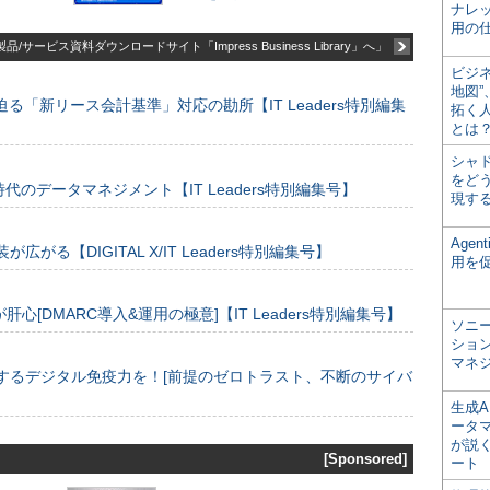
ナレ
用の仕
品/サービス資料ダウンロードサイト「Impress Business Library」へ」
ビジ
地図
る「新リース会計基準」対応の勘所【IT Leaders特別編集
拓く
とは
シャ
をどう
のデータマネジメント【IT Leaders特別編集号】
現す
Age
装が広がる【DIGITAL X/IT Leaders特別編集号】
用を
[DMARC導入&運用の極意]【IT Leaders特別編集号】
ソニ
ショ
マネ
するデジタル免疫力を！[前提のゼロトラスト、不断のサイバ
生成
ータ
が説く
[Sponsored]
ート