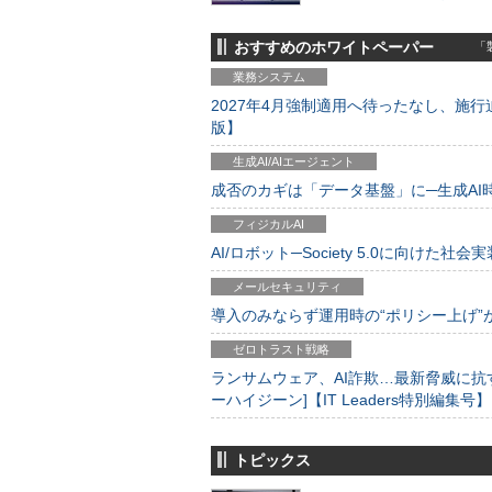
おすすめのホワイトペーパー
「製
業務システム
2027年4月強制適用へ待ったなし、施行迫
版】
生成AI/AIエージェント
成否のカギは「データ基盤」に─生成AI時代
フィジカルAI
AI/ロボット─Society 5.0に向けた社会実
メールセキュリティ
導入のみならず運用時の“ポリシー上げ”が肝心
ゼロトラスト戦略
ランサムウェア、AI詐欺…最新脅威に抗
ーハイジーン]【IT Leaders特別編集号】
トピックス