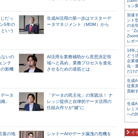
Zoo
ョン変
加速す
同じだっ
生成AI活用の第一歩はマスターデ
ント
ン5年の
ータマネジメント（MDM）から
の全
」という
─「Z
Zoomt
レポ
14
どう
れないの
AI活用を業務補助から意思決定領
企業
ジェンテ
域へと高め、業務プロセスを進化
化・
合の新機
させるための道筋とは
だけの
生成A
従業
貢献す
「データ
「データの民主化」の実践法！ ナ
組織」
レッジ提供と自律的データ活用の
生成
仕組み作りが“鍵”に
レミ
への
イ
言葉の地
シャドーAIやデータ漏洩の危機を