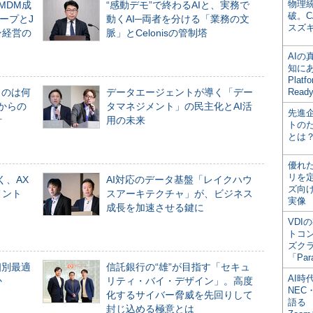
物理
るMDM成
“感動デモ”で終わるAIと、実務で
破。C
ープとJ
動くAI─両者を分ける「業務の文
スズ
ン経営の
脈」とCelonisの管制塔
AI
知にある
Plat
ものは何
データエージェントが導く「デー
Read
からの
タマネジメント」の民主化とAI活
先進
計
用の未来
トの
とは
優れ
リを
く、AX
AI対応のデータ基盤「レイクハウ
ズ向
メント
スアーキテクチャ」が、ビジネス
実像
成長を加速させる鍵に
VDI
トコ
ズク
「Par
個別最適
信託銀行の“雄”が目指す「セキュ
AI時
か
リティ・バイ・デザイン」。高度
NEC・
化するサイバー脅威を先回りして
語る
封じ込める極意とは