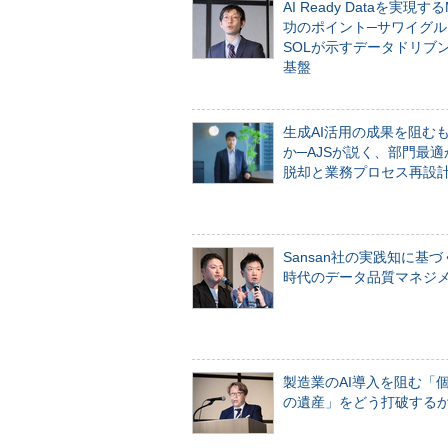
AI Ready Dataを実現す
功のポイント─サワイグル
SOLが示すデータドリブ
基盤
生成AI活用の成果を阻む
か─AJSが説く、部門最適
脱却と業務プロセス再設
Sansan社の実践知に基づ
時代のデータ品質マネジ
製造業のAI導入を阻む「
の遺産」をどう打破する