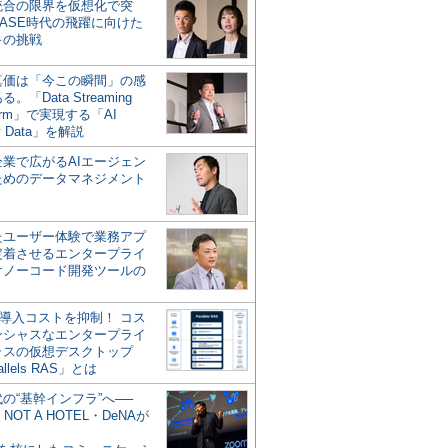
統合の限界を仮想化で突
ASE時代の飛躍に向けた
キの挑戦
の真価は「今この瞬間」の感
。「Data Streaming
form」で実現する「AI
y Data」を解説
企業で広がるAIエージェン
ためのデータマネジメント
？
たユーザー体験で業務アプ
定着させるエンタープライ
けノーコード開発ツールの
の導入コストを抑制！ コス
ンシャスなエンタープライ
ラスの仮想デスクトップ
allels RAS」とは
代の“基幹インフラ”へ──
NOT A HOTEL・DeNAが