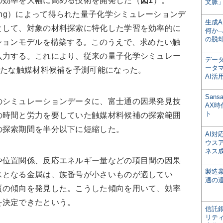
効率を大幅に高める技術を開発した（
図1
）。
文脈」
Computing）によって得られた量子化学シミュレーションデ
生成
として、対象の材料探索に特化した学習を効率的に
何か─
の脱
ションモデルを構築する。このうえで、求めたい触
入力する。これにより、従来の量子化学シミュレー
デー
ータ
新たな触媒材料候補を予測可能になった。
AI活
San
シミュレーションデータに、富士通の因果発見技
AX
ト
の時間と労力を要していた触媒材料候補の探索範囲
の探索期間を半分以下に短縮した。
AI
ウス
ネス
位置関係、反応エネルギー量などの項目間の因果
製造
スとなる金属は、族番号が小さいものが適してい
適の
質の傾向を発見した。こうした傾向を用いて、効率
を決定できたという。
信託銀
リテ