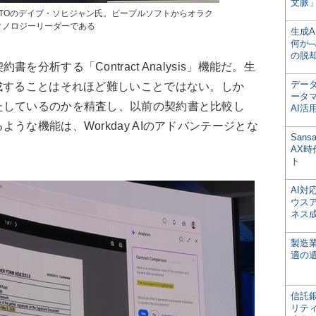
文脈」
CTOのデイブ・ソヒジャン氏。ピープルソフトからオラク
クノロジーリーダーである
生成
何か─
の脱
析する「Contract Analysis」機能だ。生
デー
成することはそれほど難しいことではない。しか
ータ
たしているのかを精査し、以前の契約書と比較し
AI活
うな機能は、Workday AIのアドバンテージとな
San
AX
ト
AI
ウス
ネス
製造
適の
信託銀
リテ