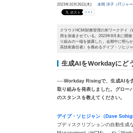
2023年10月26日(木)
末岡 洋子（ITジャ
リスト
クラウドHCM/財務管理の米ワークデイ（W
用を加速させている。2023年9月末に開催した
り組みの一端を披露した。会期中に明らか
高技術責任者）を務めるデイブ・ソヒジャン（D
生成AIをWorkdayに
──Workday Risingで、生
取り組みを発表しました。グローバ
のスタンスを教えてください。
デイブ・ソヒジャン（Dave Sohig
ブディスクリプションの自動生成などの機能
Management（HCM）」や「Workd