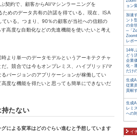
Zoo
A）」と呼ぶ契約で、顧客からAI/マシンラーニングを
ョン変
用するためのデータ共有の許諾を得ている。現在、ISA
加速す
ント
している。つまり、90％の顧客が当社への信頼の
の全
らす高度な自動化などの先進機能を使いたいと考え
─「Z
Zoomt
レポ
14
どう
時より単一のデータモデルというアーキテクチャ
企業
化・
だ。競合では今もオンプレミス、ハイブリッド/マ
だけの
なるバージョンのアプリケーションが稼働してい
生成A
て高度な機能を得たいと思っても簡単にできないだ
従業
貢献す
生成
レミ
は持たない
への
ニングによる変革はどのぐらい進むと予想しています
イ