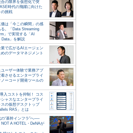
統合の限界を仮想化で突
ASE時代の飛躍に向けた
キの挑戦
の真価は「今この瞬間」の感
。「Data Streaming
form」で実現する「AI
y Data」を解説
企業で広がるAIエージェン
ためのデータマネジメント
？
たユーザー体験で業務アプ
定着させるエンタープライ
けノーコード開発ツールの
の導入コストを抑制！ コス
ンシャスなエンタープライ
ラスの仮想デスクトップ
allels RAS」とは
代の“基幹インフラ”へ──
NOT A HOTEL・DeNAが