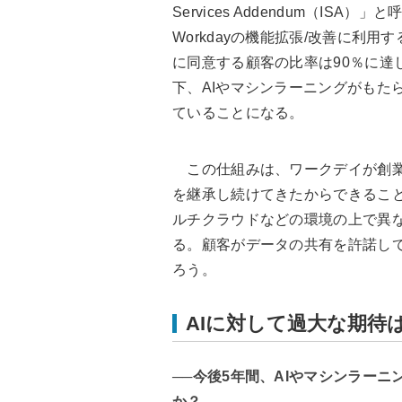
Services Addendum（IS
Workdayの機能拡張/改善に利
に同意する顧客の比率は90％に達
下、AIやマシンラーニングがもた
ていることになる。
この仕組みは、ワークデイが創業
を継承し続けてきたからできること
ルチクラウドなどの環境の上で異
る。顧客がデータの共有を許諾し
ろう。
AIに対して過大な期待
──今後5年間、AIやマシンラー
か？