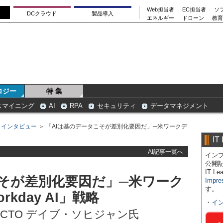
Web担当者
EC担当者
ソ
DCクラウド
製品導入
エネルギー
ドローン
教育
ロジー
特 集
スマイニング
AI
RPA
セキュリティ
データマネジメント
＞
インタビュー
＞ 「AIは基のデータこそが差別化要因だ」─米ワークデ
IT
AI記事一覧へ
インプ
公開
IT 
こそが差別化要因だ」─米ワーク
Impre
す。
kday AI」戦略
・
イ
CTO デイブ・ソヒジャン氏