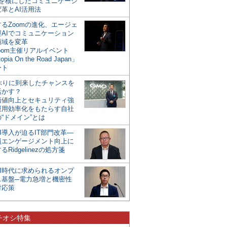
mを核にしたコミュニケーシ
革とAI活用法
るZoomの進化、エージェ
型AIでコミュニケーション
領域を変革
oom主催リアルイベント
opia On the Road Japan」
ート
年ぶりに到来したチャンスを
活かす？
価値向上とセキュリティ強
運用効率化をもたらす自社
“ドメイン”とは
I導入が迫るIT部門改革―
員エンゲージメント向上に
るRidgelinezの処方箋
AI時代に求められるオンプ
ス基盤─電力急増と機密性
対応策
チオシ特集