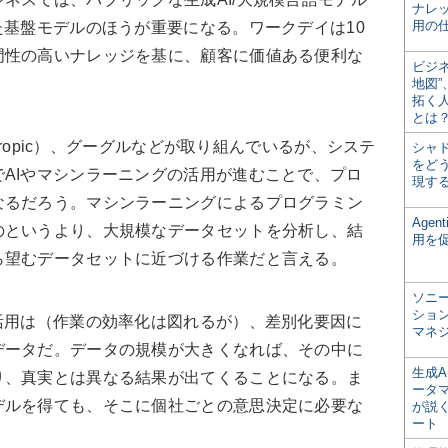
ナレ
用の仕
た基盤モデルのほうが重要になる。ワークデイは10
門性の高いナレッジを基に、顧客に価値ある便利な
ビジ
地図
拓く
とは
hropic）、グーグルなどが取り組んでいるが、システ
シャ
をどう
AIやマシンラーニングの活用が進むことで、プロ
現す
なるだろう。マシンラーニングによるプログラミン
Age
のというより、大規模なデータセットを分析し、結
用を
ら望むデータセットに近づける作業だと言える。
ソニ
ショ
活用は（作業の効率化は図れるが）、差別化要因に
マネ
データだ。データの規模が大きくなれば、その中に
生成
り、真実とは異なる結果が出てくることになる。ま
ータ
デルを得ても、そこに個社ごとの意思決定に必要な
が説く
ート
。