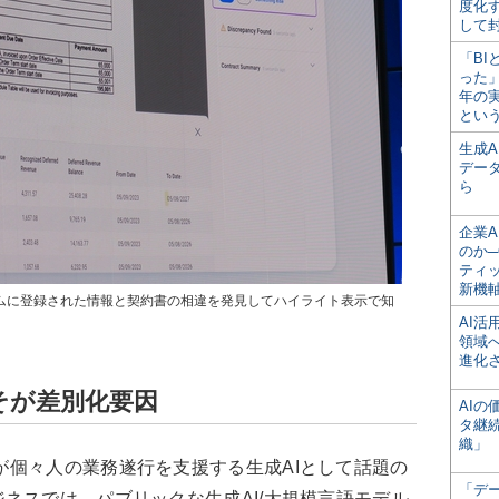
度化
して
「BI
った
年の
とい
生成
デー
ら
企業A
のか─
ティ
新機
では、システムに登録された情報と契約書の相違を発見してハイライト表示で知
る
AI
領域
進化
そが差別化要因
AI
タ継
織」
PTが個々人の業務遂行を支援する生成AIとして話題の
「デ
ネスでは、パブリックな生成AI/大規模言語モデル