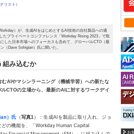
ーナリスト）
orkday）が、生成AIをはじめとするAI技術の自社製品への適
プライベートコンファレンス「Workday Rising 2023」で取
にした日本市場へのフォーカスも含めて、グローバルCTO（最
ave Sohigian）氏に聞いた。
どう組み込むか
成AIを含むAIやマシンラーニング（機械学習）への新たな
ルCTOの立場から、最新のAIに対するワークデイ
ian）氏
（
写真1
）：生成AIを製品に取り入れ、ジョ
を、「Workday Human Capital
お
ay Financial Management（FM）」に組み込んで