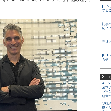
[イン
する
記事
応に
定期
[IT
らせ
ト
AI R
成功
プとJ
経営
“感動
動くA