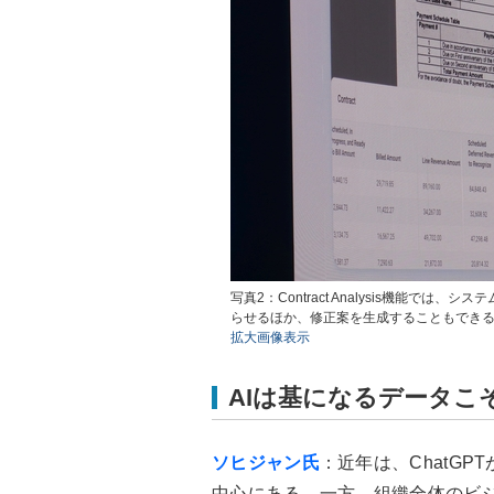
写真2：Contract Analysis機能
らせるほか、修正案を生成することもでき
拡大画像表示
AIは基になるデータこ
ソヒジャン氏
：近年は、ChatG
中心にある。一方、組織全体のビジ