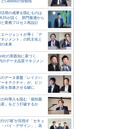
とCelonisの管制塔
AI活用の成果を阻むものは
AJSが説く、部門最適から
却と業務プロセス再設計
タエージェントが導く「デ
マネジメント」の民主化と
用の未来
san社の実践知に基づく、
時代のデータ品質マネジメン
対応のデータ基盤「レイクハ
アーキテクチャ」が、ビジ
成長を加速させる鍵に
業のAI導入を阻む「個別最
遺産」をどう打破するか
行の“雄”が目指す「セキュ
ィ・バイ・デザイン」。高