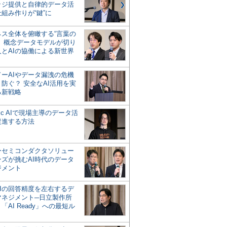
ッジ提供と自律的データ活
組み作りが“鍵”に
ネス全体を俯瞰する“言葉の
”、概念データモデルが切り
人とAIの協働による新世界
？
ドーAIやデータ漏洩の危機
防ぐ？ 安全なAI活用を実
る新戦略
ntic AIで現場主導のデータ活
促進する方法
ーセミコンダクタソリュー
ンズが挑むAI時代のデータ
ジメント
AIの回答精度を左右するデ
マネジメント─日立製作所
「AI Ready」への最短ル