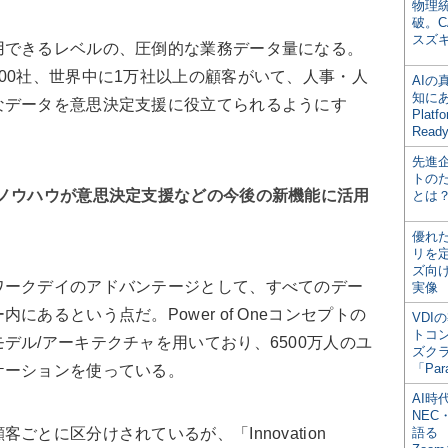
物理
破。C
スズ
できるレベルの、圧倒的な業務データ量になる。
00社、世界中に1万社以上の顧客がいて、人事・人
AI
知にある
なデータを意思決定支援に役立てられるようにす
Plat
Read
先進
トの
・ノウハウが意思決定支援などの今後の新機能に活用
とは
優れ
リを
ズ向
ークデイのアドバンテージとして、すべてのデー
実像
あるという点だ。Power of Oneコンセプトの
VDI
トコ
デル/アーキテクチャを用いており、6500万人のユ
ズク
「Par
ケーションを使っている。
AI時
NEC・
とに区分けされているが、「Innovation
語る