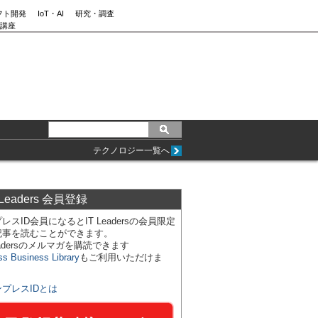
フト開発
IoT・AI
研究・調査
講座
テクノロジー一覧へ
 Leaders 会員登録
レスID会員になるとIT Leadersの会員限定
記事を読むことができます。
Leadersのメルマガを購読できます
ss Business Library
もご利用いただけま
ンプレスIDとは