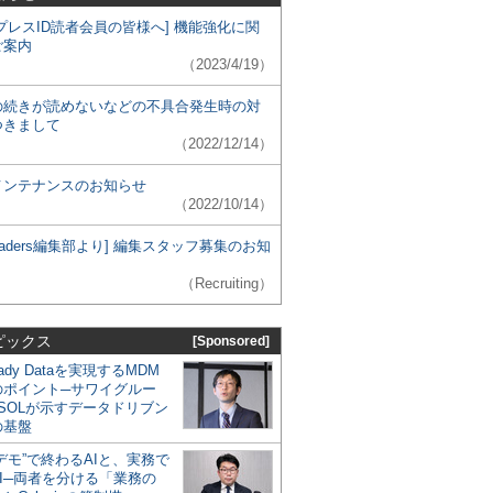
プレスID読者会員の皆様へ] 機能強化に関
ご案内
（2023/4/19）
の続きが読めないなどの不具合発生時の対
つきまして
（2022/12/14）
メンテナンスのお知らせ
（2022/10/14）
 Leaders編集部より] 編集スタッフ募集のお知
（Recruiting）
ピックス
[Sponsored]
eady Dataを実現するMDM
のポイント─サワイグルー
SOLが示すデータドリブン
の基盤
デモ”で終わるAIと、実務で
I─両者を分ける「業務の