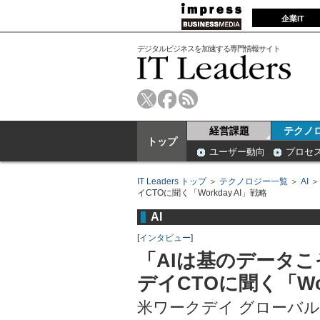
企業IT
デジタルビジネスを加速する専門情報サイト
経営課題
テクノ
トップ
ユーザー動向
プロセ
IT Leaders トップ
＞
テクノロジー一覧
＞
AI
イCTOに聞く「Workday AI」戦略
AI
[
インタビュー
]
「AIは基のデータ
デイCTOに聞く「Wor
米ワークデイ グローバル