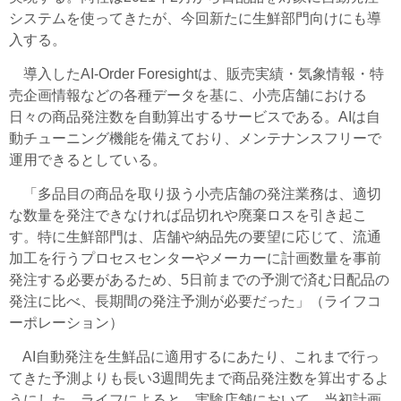
システムを使ってきたが、今回新たに生鮮部門向けにも導
入する。
導入したAI-Order Foresightは、販売実績・気象情報・特
売企画情報などの各種データを基に、小売店舗における
日々の商品発注数を自動算出するサービスである。AIは自
動チューニング機能を備えており、メンテナンスフリーで
運用できるとしている。
「多品目の商品を取り扱う小売店舗の発注業務は、適切
な数量を発注できなければ品切れや廃棄ロスを引き起こ
す。特に生鮮部門は、店舗や納品先の要望に応じて、流通
加工を行うプロセスセンターやメーカーに計画数量を事前
発注する必要があるため、5日前までの予測で済む日配品の
発注に比べ、長期間の発注予測が必要だった」（ライフコ
ーポレーション）
AI自動発注を生鮮品に適用するにあたり、これまで行っ
てきた予測よりも長い3週間先まで商品発注数を算出するよ
うにした。ライフによると、実験店舗において、当初計画