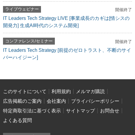
ライブウェビナー
開催終了
IT Leaders Tech Strategy LIVE [事業成長のカギは[情シスの
開発力] 生成AI時代のシステム開発]
コンファレンス/セミナー
開催終了
IT Leaders Tech Strategy [前提のゼロトラスト、不断のサイ
バーハイジーン]
このサイトについて
利用規約
メルマガ購読
広告掲載のご案内
会社案内
プライバシーポリシー
特定商取引法に基づく表示
サイトマップ
お問合せ
よくある質問