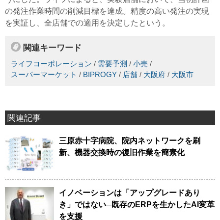
の発注作業時間の削減目標を達成。精度の高い発注の実現
を実証し、全店舗での適用を決定したという。
関連キーワード
ライフコーポレーション
/
需要予測
/
小売
/
スーパーマーケット
/
BIPROGY
/
店舗
/
大阪府
/
大阪市
関連記事
三原赤十字病院、院内ネットワークを刷
新、機器交換時の復旧作業を簡素化
イノベーションは「アップグレードあり
き」ではない─既存のERPを生かしたAI変革
を支援