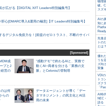
物理
破。C
装が広がる【DIGITAL X/IT Leaders特別編集号】
スズ
AI
[DMARC導入&運用の極意]【IT Leaders特別編集号】
知にある
Plat
Read
するデジタル免疫力を！[前提のゼロトラスト、不断のサイバ
先進
トの
とは
[Sponsored]
優れ
リを
るMDM成
“感動デモ”で終わるAIと、実務で
ズ向
ープとJ
動くAI─両者を分ける「業務の文
実像
ン経営の
脈」とCelonisの管制塔
VDI
トコ
ズク
「Par
ものは何
データエージェントが導く「デー
AI時
からの
タマネジメント」の民主化とAI活
NEC・
計
用の未来
語る