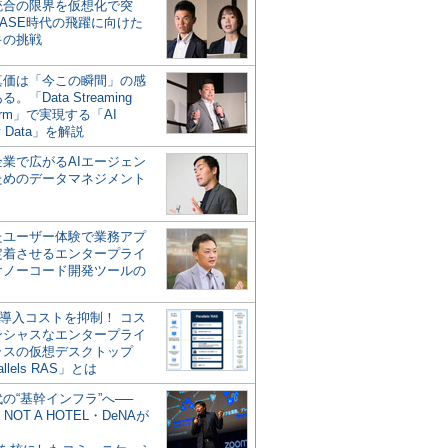
統合の限界を仮想化で突
ASE時代の飛躍に向けた
キの挑戦
の真価は「今この瞬間」の感
。「Data Streaming
form」で実現する「AI
y Data」を解説
企業で広がるAIエージェン
ためのデータマネジメント
？
たユーザー体験で業務アプ
定着させるエンタープライ
けノーコード開発ツールの
の導入コストを抑制！ コス
ンシャスなエンタープライ
ラスの仮想デスクトップ
allels RAS」とは
代の“基幹インフラ”へ──
NOT A HOTEL・DeNAが