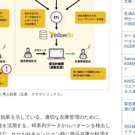
文脈」
生成
何か─
の脱
デー
ータ
AI活
San
AX
ト
AI
ウス
ネス
と導入効果（出典：テクマトリックス）
製造
適の
入効果を示している。適切な在庫管理のために、
ル」機能を活用する。時系列データからパターンを検出し
信託銀
リテ
能で、セールやキャンペーン時に商品在庫が枯渇す