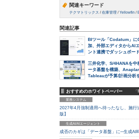
関連キーワード
テクマトリックス
/
在庫管理
/
Yellowfin
/
関連記事
BIツール「Codatum」に
加、外部エディタからAI
ント連携でダッシュボー
三井化学、S/4HANAを
ータ基盤を構築、Anapla
Tableauが予算/計画分
おすすめのホワイトペーパー
「製
業務システム
2027年4月強制適用へ待ったなし、施行迫
版】
生成AI/AIエージェント
成否のカギは「データ基盤」に─生成AI時代