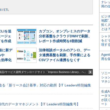
ナレ
用の仕
BI
/
ETL
ビジ
地図
拓く
とは
CLIを追
カプコン、オンプレミスのデータ
エージェ
分析基盤をクラウドDWHで刷新、
シャ
をどう
ドを作成
レポート作成時間を8割削減
現す
中核に新デ
法律相談ポータルのアシロ、デー
Age
nや
タ連携基盤を刷新、手作業による
用を
析を効率化
CSVファイル連携をなくす
品/サービス資料ダウンロードサイト「Impress Business Library」へ」
ソニ
ショ
マネ
る「新リース会計基準」対応の勘所【IT Leaders特別編集
生成
ータ
が説く
のデータマネジメント【IT Leaders特別編集号】
ート