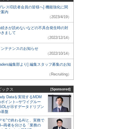
プレスID読者会員の皆様へ] 機能強化に関
ご案内
（2023/4/19）
の続きが読めないなどの不具合発生時の対
つきまして
（2022/12/14）
メンテナンスのお知らせ
（2022/10/14）
 Leaders編集部より] 編集スタッフ募集のお知
（Recruiting）
ピックス
[Sponsored]
eady Dataを実現するMDM
のポイント─サワイグルー
SOLが示すデータドリブン
の基盤
デモ”で終わるAIと、実務で
I─両者を分ける「業務の