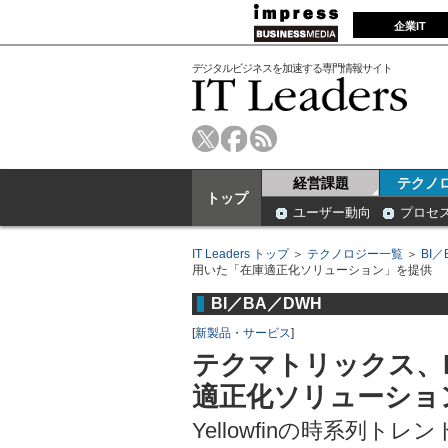
企業IT
デジタルビジネスを加速する専門情報サイト
経営課題
テクノ
トップ
ユーザー動向
プロセ
IT Leaders トップ
＞
テクノロジー一覧
＞
BI／
用いた「在庫適正化ソリューション」を提供
BI／BA／DWH
[
新製品・サービス
]
テクマトリックス、E
適正化ソリューショ
Yellowfinの時系列