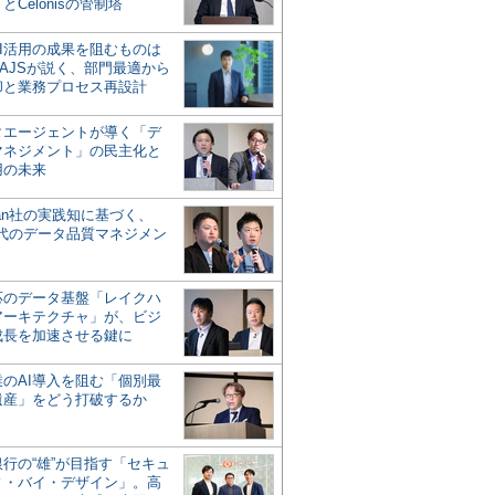
とCelonisの管制塔
AI活用の成果を阻むものは
AJSが説く、部門最適から
却と業務プロセス再設計
タエージェントが導く「デ
マネジメント」の民主化と
用の未来
san社の実践知に基づく、
時代のデータ品質マネジメン
対応のデータ基盤「レイクハ
アーキテクチャ」が、ビジ
成長を加速させる鍵に
業のAI導入を阻む「個別最
遺産」をどう打破するか
行の“雄”が目指す「セキュ
ィ・バイ・デザイン」。高