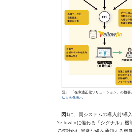
図1：「在庫適正化ソリューション」の概要
拡大画像表示
図1
に、同システムの導入前/導
Yellowfinに備わる「シグナ
て統計的に異常な値を通知する機