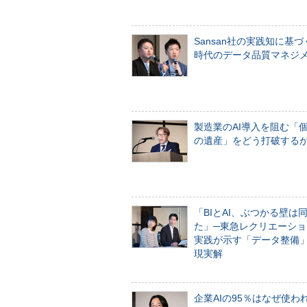
Sansan社の実践知に基づ
時代のデータ品質マネジ
製造業のAI導入を阻む「
の遺産」をどう打破する
「BIとAI、ぶつかる壁は
た」─東急レクリエーショ
実践が示す「データ整備
現実解
企業AIの95％はなぜ使わ