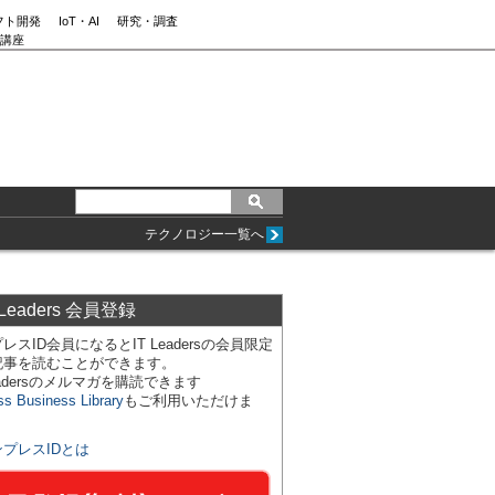
フト開発
IoT・AI
研究・調査
講座
テクノロジー一覧へ
 Leaders 会員登録
レスID会員になるとIT Leadersの会員限定
記事を読むことができます。
Leadersのメルマガを購読できます
ss Business Library
もご利用いただけま
ンプレスIDとは