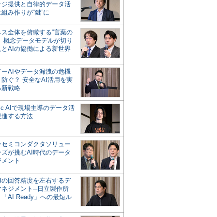
ッジ提供と自律的データ活
組み作りが“鍵”に
ネス全体を俯瞰する“言葉の
”、概念データモデルが切り
人とAIの協働による新世界
？
ドーAIやデータ漏洩の危機
防ぐ？ 安全なAI活用を実
る新戦略
ntic AIで現場主導のデータ活
促進する方法
ーセミコンダクタソリュー
ンズが挑むAI時代のデータ
ジメント
AIの回答精度を左右するデ
マネジメント─日立製作所
「AI Ready」への最短ル