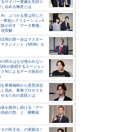
するサイバー脅威を先回り
封じ込める極意とは
とAI、ぶつかる壁は同じだ
」─東急レクリエーション5
実践が示す「データ整備」
う現実解
AI活用の第一歩はマスター
タマネジメント（MDM）か
Iの95％はなぜ使われない
Qlikが提唱するエージェン
ックAIによるデータ統合の
軸
活用を業務補助から意思決定
へと高め、業務プロセスを
させるための道筋とは
の価値を維持し続ける「デー
続供給の型」と「横断組
ータの民主化」の実践法！