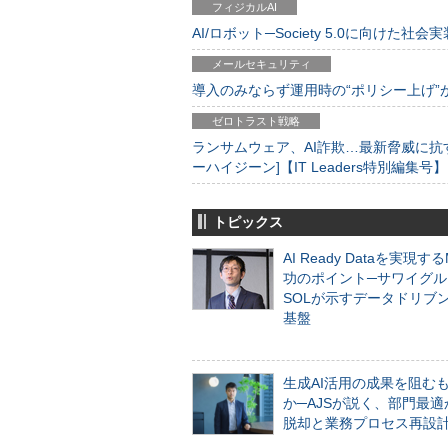
フィジカルAI
AI/ロボット─Society 5.0に向けた社会実
メールセキュリティ
導入のみならず運用時の“ポリシー上げ”が肝心
ゼロトラスト戦略
ランサムウェア、AI詐欺…最新脅威に抗
ーハイジーン]【IT Leaders特別編集号】
トピックス
AI Ready Dataを実現す
功のポイント─サワイグル
SOLが示すデータドリブ
基盤
生成AI活用の成果を阻む
か─AJSが説く、部門最適
脱却と業務プロセス再設