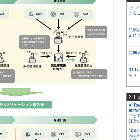
[イン
する
記事
応に
定期
[IT
らせ
ト
AI R
成功
プとJ
経営
“感動
動くA