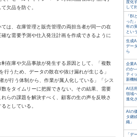
度化
して
して欠品を防ぐ。
「BI
った
ては、在庫管理と販売管理の両担当者が同一の在
年の
とい
正確な需要予測や仕入発注計画を作成できるように
生成
デー
ら
剰在庫や欠品事故が発生する原因として、「複数
企業A
のか─
管理を行うため、データの散在や抜け漏れが生じる」
ティ
新機
当者が行う体制から、作業が属人化している」「シス
庫数をタイムリーに把握できない。その結果、需要
AI
領域
これらの課題を解決すべく、顧客の生の声を反映さ
進化
するとしている。
AI
タ継
織」
「デ