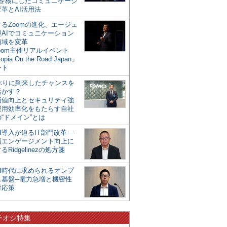
mを核にしたコミュニケーシ
革とAI活用法
るZoomの進化、エージェ
型AIでコミュニケーション
領域を変革
oom主催リアルイベント
opia On the Road Japan」
ート
年ぶりに到来したチャンスを
活かす？
価値向上とセキュリティ強
運用効率化をもたらす自社
“ドメイン”とは
I導入が迫るIT部門改革―
員エンゲージメント向上に
るRidgelinezの処方箋
AI時代に求められるオンプ
ス基盤─電力急増と機密性
対応策
チオシ特集