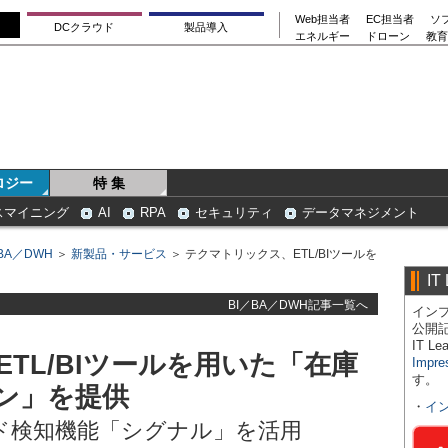
Web担当者
EC担当者
ソ
DCクラウド
製品導入
エネルギー
ドローン
教育
ロジー
特 集
スマイニング
AI
RPA
セキュリティ
データマネジメント
BA／DWH
＞
新製品・サービス
＞ テクマトリックス、ETL/BIツールを
IT
BI／BA／DWH記事一覧へ
インプ
公開
IT 
TL/BIツールを用いた「在庫
Impre
す。
ン」を提供
・
イ
トレンド検知機能「シグナル」を活用