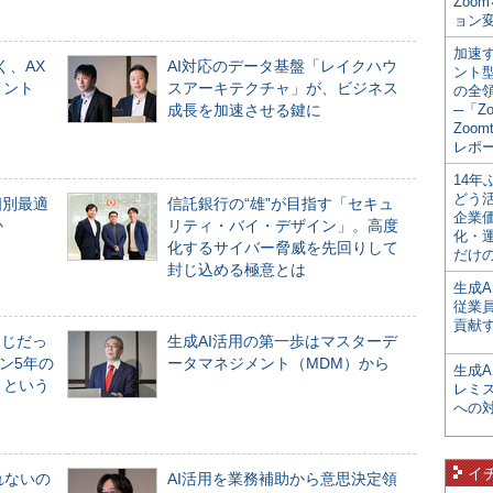
Zoo
ョン変
加速す
く、AX
AI対応のデータ基盤「レイクハウ
ント
メント
スアーキテクチャ」が、ビジネス
の全
成長を加速させる鍵に
─「Z
Zoomt
レポ
14
どう
個別最適
信託銀行の“雄”が目指す「セキュ
企業
か
リティ・バイ・デザイン」。高度
化・
化するサイバー脅威を先回りして
だけの
封じ込める極意とは
生成A
従業
貢献す
同じだっ
生成AI活用の第一歩はマスターデ
ン5年の
ータマネジメント（MDM）から
生成
」という
レミ
への
イ
れないの
AI活用を業務補助から意思決定領