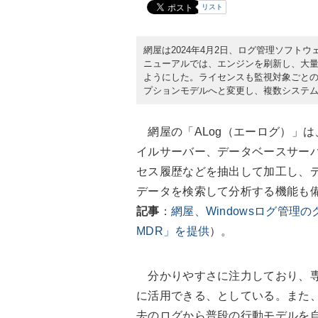
リスト
網屋は2024年4月2日、ログ管理ソフト
ニューアルでは、エンジンを刷新し、大
ようにした。ライセンスも監視対象ごとの
プションモデルへと変更し、複数システ
網屋の「ALog（エーログ）」は
イルサーバー、データベースサー
セス履歴などを抽出して加工し、
データを検索して分析する機能も
記事
：
網屋、Windowsログ管理のク
MDR」を提供
）。
分かりやすさに注力しており、専
に活用できる、としている。また、
去のログから普段の行動モデルを