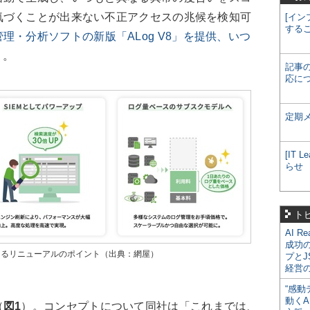
気づくことが出来ない不正アクセスの兆候を検知可
[イン
する
理・分析ソフトの新版「ALog V8」を提供、いつ
）。
記事
応に
定期
[IT
らせ
ト
AI R
成功
おけるリニューアルのポイント（出典：網屋）
プとJ
経営
“感動
動くA
（
図1
）。コンセプトについて同社は「これまでは、