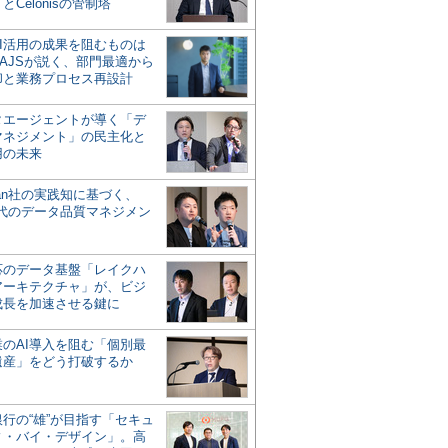
とCelonisの管制塔
AI活用の成果を阻むものは
AJSが説く、部門最適から
却と業務プロセス再設計
タエージェントが導く「デ
マネジメント」の民主化と
用の未来
san社の実践知に基づく、
時代のデータ品質マネジメン
対応のデータ基盤「レイクハ
アーキテクチャ」が、ビジ
成長を加速させる鍵に
業のAI導入を阻む「個別最
遺産」をどう打破するか
行の“雄”が目指す「セキュ
ィ・バイ・デザイン」。高