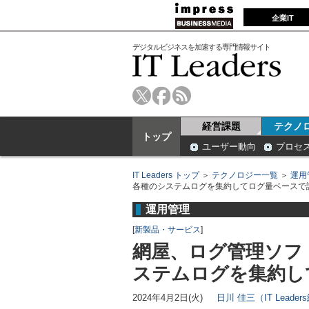
企業IT
デジタルビジネスを加速する専門情報サイト
経営課題
テクノ
トップ
ユーザー動向
プロセ
IT Leaders トップ
＞
テクノロジー一覧
＞
運用
各種のシステムログを集約してログ量ベースで
運用管理
[
新製品・サービス
]
網屋、ログ管理ソフ
ステムログを集約し
2024年4月2日(火)
日川 佳三（IT Leade