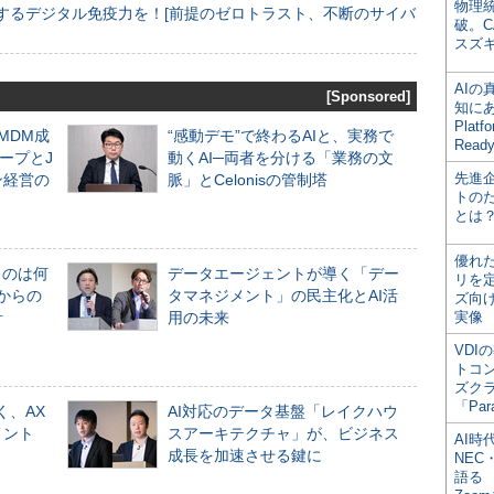
物理
するデジタル免疫力を！[前提のゼロトラスト、不断のサイバ
破。C
スズ
AI
[Sponsored]
知にある
Plat
るMDM成
“感動デモ”で終わるAIと、実務で
Read
ープとJ
動くAI─両者を分ける「業務の文
先進
ン経営の
脈」とCelonisの管制塔
トの
とは
優れ
ものは何
データエージェントが導く「デー
リを
からの
タマネジメント」の民主化とAI活
ズ向
計
用の未来
実像
VDI
トコ
ズク
「Par
く、AX
AI対応のデータ基盤「レイクハウ
メント
スアーキテクチャ」が、ビジネス
AI時
成長を加速させる鍵に
NEC・
語る