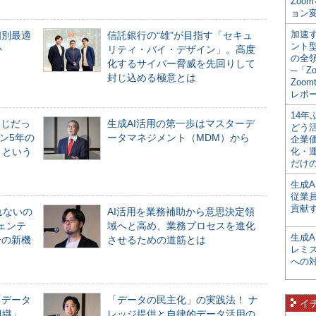
Zoo
ョン変
加速す
個別最適
信託銀行の“雄”が目指す「セキュ
ント
か
リティ・バイ・デザイン」。高度
の全
化するサイバー脅威を先回りして
─「Z
封じ込める極意とは
Zoomt
レポ
14
同じだっ
生成AI活用の第一歩はマスターデ
どう
ン5年の
ータマネジメント（MDM）から
企業
」という
化・
だけの
生成A
従業
貢献す
れないの
AI活用を業務補助から意思決定領
ジェンテ
域へと高め、業務プロセスを進化
生成
合の新機
させるための道筋とは
レミ
への
「データ
「データの民主化」の実践法！ ナ
イ
組織」
レッジ提供と自律的データ活用の