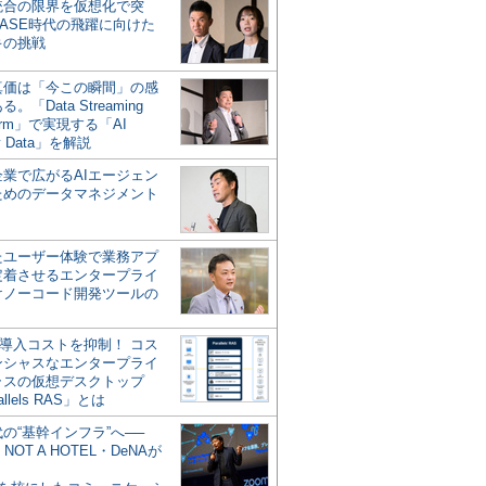
統合の限界を仮想化で突
ASE時代の飛躍に向けた
キの挑戦
の真価は「今この瞬間」の感
。「Data Streaming
form」で実現する「AI
y Data」を解説
企業で広がるAIエージェン
ためのデータマネジメント
？
たユーザー体験で業務アプ
定着させるエンタープライ
けノーコード開発ツールの
の導入コストを抑制！ コス
ンシャスなエンタープライ
ラスの仮想デスクトップ
allels RAS」とは
代の“基幹インフラ”へ──
NOT A HOTEL・DeNAが