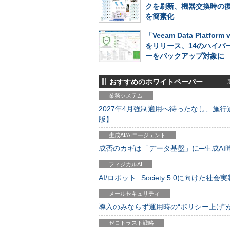
クを刷新、機器交換時の
を簡素化
「Veeam Data Platform 
をリリース、14のハイパ
ーをバックアップ対象に
おすすめのホワイトペーパー
「製
業務システム
2027年4月強制適用へ待ったなし、施行迫
版】
生成AI/AIエージェント
成否のカギは「データ基盤」に─生成AI時代
フィジカルAI
AI/ロボット─Society 5.0に向けた社会実
メールセキュリティ
導入のみならず運用時の“ポリシー上げ”が肝心
ゼロトラスト戦略