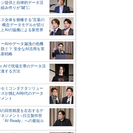
ッジ提供と自律的データ活
組み作りが“鍵”に
ネス全体を俯瞰する“言葉の
”、概念データモデルが切り
人とAIの協働による新世界
？
ドーAIやデータ漏洩の危機
防ぐ？ 安全なAI活用を実
る新戦略
ntic AIで現場主導のデータ活
促進する方法
ーセミコンダクタソリュー
ンズが挑むAI時代のデータ
ジメント
AIの回答精度を左右するデ
マネジメント─日立製作所
「AI Ready」への最短ル