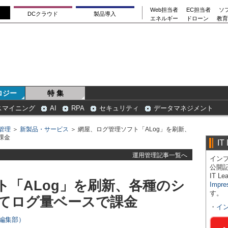
Web担当者
EC担当者
ソ
DCクラウド
製品導入
エネルギー
ドローン
教育
ロジー
特 集
スマイニング
AI
RPA
セキュリティ
データマネジメント
管理
＞
新製品・サービス
＞ 網屋、ログ管理ソフト「ALog」を刷新、
課金
IT
運用管理記事一覧へ
インプ
公開
IT 
ト「ALog」を刷新、各種のシ
Impre
す。
てログ量ベースで課金
・
イ
rs編集部）