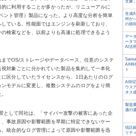
文脈」
目的に利用することが多かったが、リニューアルに
生成
イベント管理）製品になった。より高度な分析を簡単
何か─
ルしている。性能面ではエンジンを刷新しており、
の脱
件の検索などを、以前よりも高速に処理できるよう
デー
ータ
AI活
San
までOS/ストレージやデータベース、任意のシステ
AX
監視対象ごとに分かれていた製品を集約して一本化
ト
とに区分していたライセンスから、1日あたりのログ
AI
ョンモデルに変更し、複数システムのログをより簡
ウス
ネス
た。
製造
適の
背景として同社は、「サイバー攻撃の被害にあった企
く、事故原因や影響範囲を早期に特定できないケー
信託銀
る。統合的なログ管理によって原因や影響範囲を迅
リテ