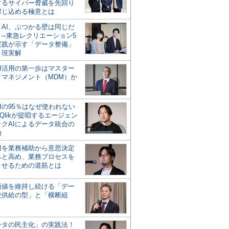
するサイバー脅威を先回り
封じ込める極意とは
とAI、ぶつかる壁は同じだ
」─東急レクリエーション5
実践が示す「データ整備」
う現実解
AI活用の第一歩はマスター
タマネジメント（MDM）か
Iの95％はなぜ使われない
Qlikが提唱するエージェン
ックAIによるデータ統合の
軸
活用を業務補助から意思決定
へと高め、業務プロセスを
させるための道筋とは
の価値を維持し続ける「デー
続供給の型」と「横断組
ータの民主化」の実践法！