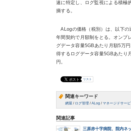
速に特定し、ログ監視による積極
摘する。
ALogの価格（税別）は、以下
年間契約で月額制をとる。オンプレ
グデータ容量5GBあたり月額5万
得するログデータ容量5GBあたり月
円。
リスト
関連キーワード
網屋
/
ログ管理
/
ALog
/
マネージドサービ
関連記事
三原赤十字病院、院内ネ