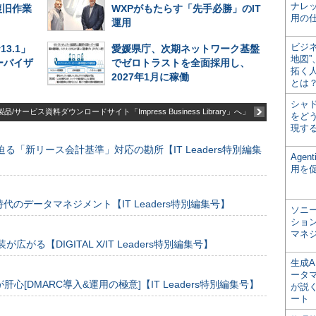
ナレ
復旧作業
WXPがもたらす「先手必勝」のIT
用の仕
運用
ビジ
v13.1」
愛媛県庁、次期ネットワーク基盤
地図
ーバイザ
でゼロトラストを全面採用し、
拓く
2027年1月に稼働
とは
シャ
品/サービス資料ダウンロードサイト「Impress Business Library」へ」
をどう
現す
る「新リース会計基準」対応の勘所【IT Leaders特別編集
Age
用を
のデータマネジメント【IT Leaders特別編集号】
ソニ
ショ
マネ
装が広がる【DIGITAL X/IT Leaders特別編集号】
生成
ータ
[DMARC導入&運用の極意]【IT Leaders特別編集号】
が説く
ート