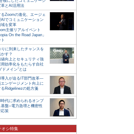
mを核にしたコミュニケーシ
革とAI活用法
るZoomの進化、エージェ
型AIでコミュニケーション
領域を変革
oom主催リアルイベント
opia On the Road Japan」
ート
年ぶりに到来したチャンスを
活かす？
価値向上とセキュリティ強
運用効率化をもたらす自社
“ドメイン”とは
I導入が迫るIT部門改革―
員エンゲージメント向上に
るRidgelinezの処方箋
AI時代に求められるオンプ
ス基盤─電力急増と機密性
対応策
チオシ特集