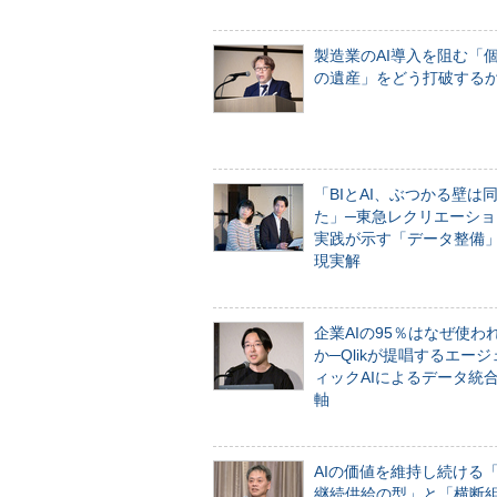
製造業のAI導入を阻む「
の遺産」をどう打破する
「BIとAI、ぶつかる壁は
た」─東急レクリエーショ
実践が示す「データ整備
現実解
企業AIの95％はなぜ使わ
か─Qlikが提唱するエー
ィックAIによるデータ統
軸
AIの価値を維持し続ける
継続供給の型」と「横断