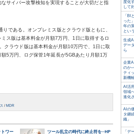
度化
的なサイバー攻撃検知を実現することが大切だと指
して
「BI
った
年の
の通りである。オンプレミス版とクラウド版ともに、
とい
ミス版は基本料金が月額7万円、1日に取得するロ
生成
デー
円。クラウド版は基本料金が月額10万円で、1日に取
ら
額5万円、ログ保管1年延長が5GBあたり月額1万
企業A
のか─
ティ
新機
AI
領域
進化
ス
/
MDR
AI
タ継
織」
ットワー
ツール乱立の時代に終止符を─HP
「デ