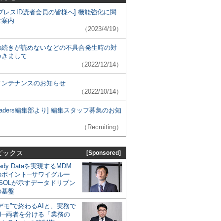
プレスID読者会員の皆様へ] 機能強化に関
ご案内
（2023/4/19）
の続きが読めないなどの不具合発生時の対
つきまして
（2022/12/14）
メンテナンスのお知らせ
（2022/10/14）
 Leaders編集部より] 編集スタッフ募集のお知
（Recruiting）
ピックス
[Sponsored]
eady Dataを実現するMDM
のポイント─サワイグルー
SOLが示すデータドリブン
の基盤
デモ”で終わるAIと、実務で
I─両者を分ける「業務の