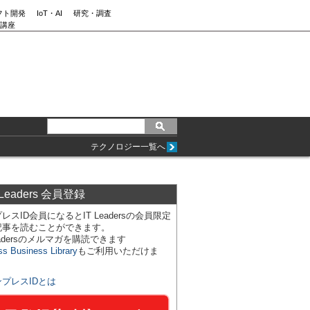
フト開発
IoT・AI
研究・調査
講座
テクノロジー一覧へ
 Leaders 会員登録
レスID会員になるとIT Leadersの会員限定
記事を読むことができます。
Leadersのメルマガを購読できます
ss Business Library
もご利用いただけま
ンプレスIDとは