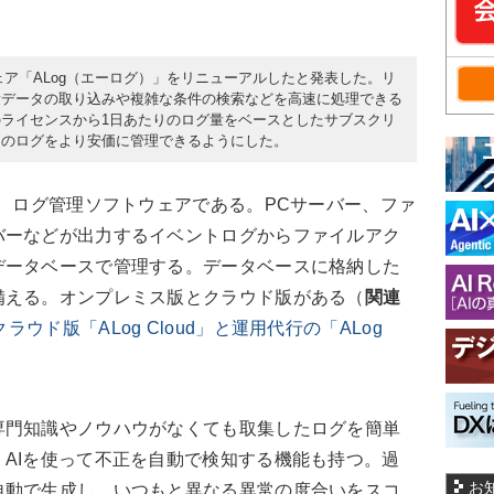
ウェア「ALog（エーログ）」をリニューアルしたと発表した。リ
量データの取り込みや複雑な条件の検索などを高速に処理できる
ライセンスから1日あたりのログ量をベースとしたサブスクリ
ムのログをより安価に管理できるようにした。
、ログ管理ソフトウェアである。PCサーバー、ファ
バーなどが出力するイベントログからファイルアク
データベースで管理する。データベースに格納した
備える。オンプレミス版とクラウド版がある（
関連
ラウド版「ALog Cloud」と運用代行の「ALog
門知識やノウハウがなくても取集したログを簡単
AIを使って不正を自動で検知する機能も持つ。過
お
自動で生成し、いつもと異なる異常の度合いをスコ