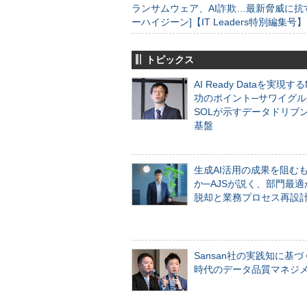
ランサムウェア、AI詐欺…最新脅威に抗
ーハイジーン]【IT Leaders特別編集号】
トピックス
AI Ready Dataを実現す
功のポイント─サワイグル
SOLが示すデータドリブ
基盤
生成AI活用の成果を阻む
か─AJSが説く、部門最適
脱却と業務プロセス再設
Sansan社の実践知に基づ
時代のデータ品質マネジ