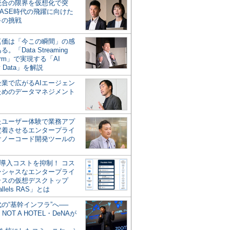
統合の限界を仮想化で突
ASE時代の飛躍に向けた
キの挑戦
の真価は「今この瞬間」の感
。「Data Streaming
form」で実現する「AI
y Data」を解説
企業で広がるAIエージェン
ためのデータマネジメント
？
たユーザー体験で業務アプ
定着させるエンタープライ
けノーコード開発ツールの
の導入コストを抑制！ コス
ンシャスなエンタープライ
ラスの仮想デスクトップ
allels RAS」とは
代の“基幹インフラ”へ──
NOT A HOTEL・DeNAが