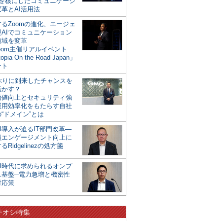
mを核にしたコミュニケーシ
革とAI活用法
るZoomの進化、エージェ
型AIでコミュニケーション
領域を変革
oom主催リアルイベント
opia On the Road Japan」
ート
年ぶりに到来したチャンスを
活かす？
価値向上とセキュリティ強
運用効率化をもたらす自社
“ドメイン”とは
I導入が迫るIT部門改革―
員エンゲージメント向上に
るRidgelinezの処方箋
AI時代に求められるオンプ
ス基盤─電力急増と機密性
対応策
チオシ特集