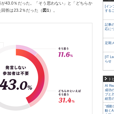
が43.0％だった。「そう思わない」と「どちらか
[イン
回答は23.2％だった（
図1
）。
する
記事
応に
定期
[IT
らせ
ト
AI R
成功
プとJ
経営
“感動
動くA