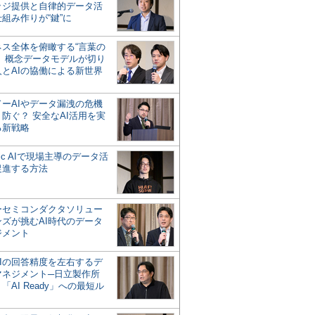
ッジ提供と自律的データ活
組み作りが“鍵”に
ネス全体を俯瞰する“言葉の
”、概念データモデルが切り
人とAIの協働による新世界
？
ドーAIやデータ漏洩の危機
防ぐ？ 安全なAI活用を実
る新戦略
ntic AIで現場主導のデータ活
促進する方法
ーセミコンダクタソリュー
ンズが挑むAI時代のデータ
ジメント
AIの回答精度を左右するデ
マネジメント─日立製作所
「AI Ready」への最短ル