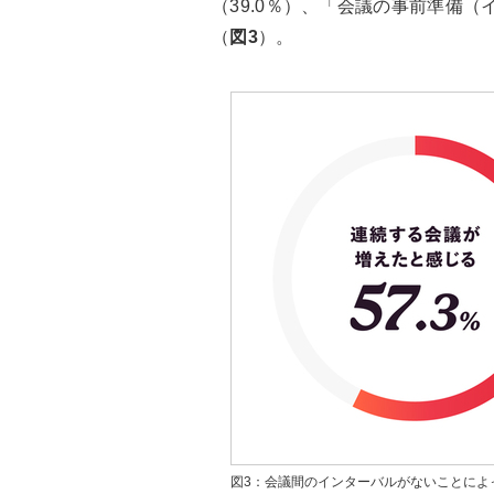
（39.0％）、「会議の事前準備（
（
図3
）。
図3：会議間のインターバルがないことによ