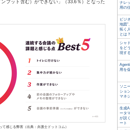
インプット含む）ができない」（33.6％）となった
ナレ
用の仕
ビジ
地図
拓く
とは
シャ
をどう
現す
Age
用を
ソニ
ショ
マネ
生成
ータ
が説く
ート
って感じる弊害（出典：弁護士ドットコム）