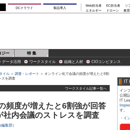
Web担当者
EC担当者
ソ
DCクラウド
製品導入
エネルギー
ドローン
教育
ロジー
特 集
データ活用
ワークスタイル
組織と人材
CIOコンピタンス
タイル
＞
調査・レポート
＞ オンライン化で会議の頻度が増えたと6割
レスを調査
IT
ワークスタイル記事一覧へ
インプ
公開
IT 
の頻度が増えたと6割強が回答
Impre
す。
が社内会議のストレスを調査
・
イ
ers編集部）