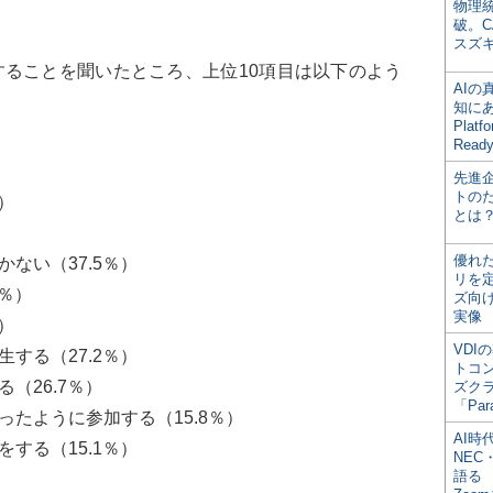
物理
破。C
スズ
ることを聞いたところ、上位10項目は以下のよう
AI
知にある
Plat
Read
先進
トの
）
とは
優れ
ない（37.5％）
リを
8％）
ズ向
実像
）
VDI
する（27.2％）
トコ
（26.7％）
ズク
「Par
たように参加する（15.8％）
AI時
する（15.1％）
NEC・
語る