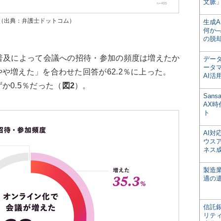
文脈」
（出典：弁護士ドットコム）
生成
何か─
の脱
普及によって会議への招待・参加の頻度は増えたか
デー
ータ
や増えた」を合わせた回答が62.2％に上った。
AI活
か0.5％だった（
図2
）。
San
AX
ト
AI
ウス
ネス
製造
適の
信託銀
リテ