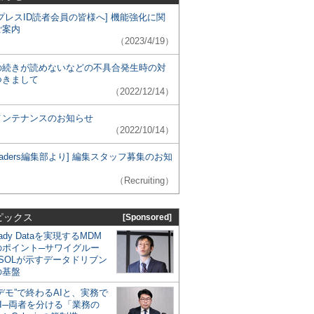
プレスID読者会員の皆様へ] 機能強化に関
ご案内
（2023/4/19）
の続きが読めないなどの不具合発生時の対
つきまして
（2022/12/14）
メンテナンスのお知らせ
（2022/10/14）
 Leaders編集部より] 編集スタッフ募集のお知
（Recruiting）
ピックス
[Sponsored]
eady Dataを実現するMDM
のポイント─サワイグルー
SOLが示すデータドリブン
の基盤
デモ”で終わるAIと、実務で
I─両者を分ける「業務の