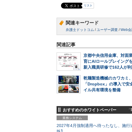
リスト
関連キーワード
弁護士ドットコム
/
ユーザー調査
/
Web
関連記事
京都中央信用金庫、対面
育にAIロールプレイング
新入職員研修で162人が
乾麺製造機械のカワカミ
「Dropbox」の導入で
イル共有環境を整備
おすすめのホワイトペーパー
「製
業務システム
2027年4月強制適用へ待ったなし、施行迫
版】