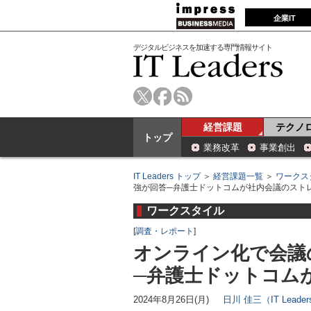
企業IT
デジタルビジネスを加速する専門情報サイト
経営課題
テクノ
トップ
業務改革
事業創出
IT Leaders トップ
＞
経営課題一覧
＞
ワークス
強が回答─弁護士ドットコムが社内会議のスト
ワークスタイル
[
調査・レポート
]
オンライン化で会議
─弁護士ドットコム
2024年8月26日(月)
日川 佳三（IT Lead