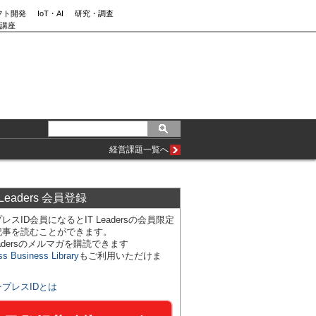
フト開発
IoT・AI
研究・調査
講座
経営課題一覧へ
 Leaders 会員登録
レスID会員になるとIT Leadersの会員限定
記事を読むことができます。
Leadersのメルマガを購読できます
ss Business Library
もご利用いただけま
ンプレスIDとは