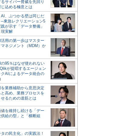
するサイバー脅威を先回り
封じ込める極意とは
とAI、ぶつかる壁は同じだ
」─東急レクリエーション5
実践が示す「データ整備」
う現実解
AI活用の第一歩はマスター
タマネジメント（MDM）か
Iの95％はなぜ使われない
Qlikが提唱するエージェン
ックAIによるデータ統合の
軸
活用を業務補助から意思決定
へと高め、業務プロセスを
させるための道筋とは
の価値を維持し続ける「デー
続供給の型」と「横断組
ータの民主化」の実践法！