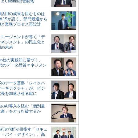
とCelonisの管制塔
AI活用の成果を阻むものは
AJSが説く、部門最適から
却と業務プロセス再設計
タエージェントが導く「デ
マネジメント」の民主化と
用の未来
san社の実践知に基づく、
時代のデータ品質マネジメン
対応のデータ基盤「レイクハ
アーキテクチャ」が、ビジ
成長を加速させる鍵に
業のAI導入を阻む「個別最
遺産」をどう打破するか
行の“雄”が目指す「セキュ
ィ・バイ・デザイン」。高