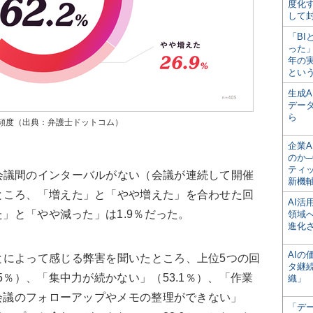
度化
して
「BI
った
年の
とい
生成
デー
ら
頻度（出典：弁護士ドットコム）
企業A
のか─
ティ
議間のインターバルがない（会議が連続して開催
新機
ところ、「増えた」と「やや増えた」を合わせた回
AI
た」と「やや減った」は1.9％だった。
領域
進化
AI
によって感じる弊害を聞いたところ、上位5つの回
タ継
5％）、「集中力が続かない」（53.1％）、「作業
織」
の会議のフォローアップやメモの整理ができない」
「デ