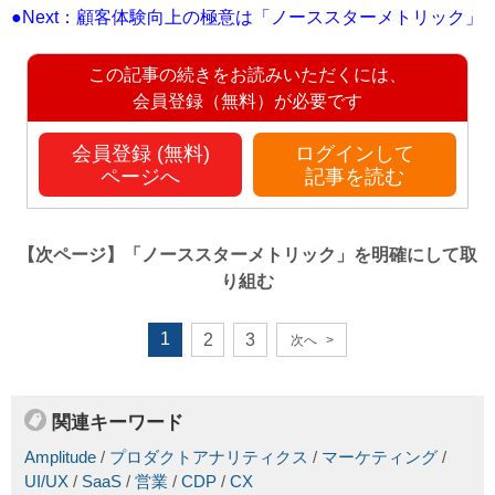
●Next：顧客体験向上の極意は「ノーススターメトリック」
この記事の続きをお読みいただくには、
会員登録（無料）が必要です
会員登録 (無料)
ログインして
ページへ
記事を読む
【次ページ】
「ノーススターメトリック」を明確にして取
り組む
1
2
3
次へ
>
関連キーワード
Amplitude
/
プロダクトアナリティクス
/
マーケティング
/
UI/UX
/
SaaS
/
営業
/
CDP
/
CX