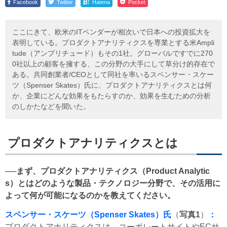
!
Facebook
Twitter
Hatena
Pocket
ここにきて、欧米のITベンダーが相次いで日本への投資拡大を
表明している。プロダクトアナリティクスを専業とする米Ampli
tude（アンプリチュード）もその1社。グローバルですでに270
0社以上の顧客を擁する、この分野の大手にして草分け的存在で
ある。共同創業者/CEOとして同社を率いるスペンサー・スケー
ツ（Spenser Skates）氏に、プロダクトアナリティクスとは何
か、企業にどんな効果をもたらすのか、効果を生むための分析
のしかたなどを聞いた。
プロダクトアナリティクスとは
──まず、プロダクトアナリティクス（Product Analytic
s）とはどのような製品・テクノロジー分野で、その活用に
よって何が可能になるのかを教えてください。
スペンサー・スケーツ（Spenser Skates）氏
（
写真1
）
：
プロダクトアナリティクスは、コーポレートサイトやECサ