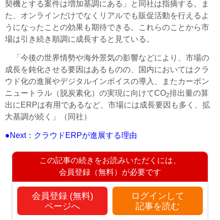
契機とする案件は増加基調にある」と同社は指摘する。ま
た、オンラインだけでなくリアルでも販促活動を行えるよ
うになったことの効果も期待できる。これらのことから市
場は引き続き順調に成長すると見ている。
「今後の世界情勢や海外景気の影響などにより、市場の
成長を鈍化させる要因はあるものの、国内においてはクラ
ウド化の進展やデジタルインボイスの導入、またカーボン
ニュートラル（脱炭素化）の実現に向けてCO
排出量の算
2
出にERPは有用であるなど、市場には成長要因も多く、拡
大基調が続く」（同社）
●Next：クラウドERPが進展する理由
この記事の続きをお読みいただくには、
会員登録（無料）が必要です
会員登録 (無料)
ログインして
ページへ
記事を読む