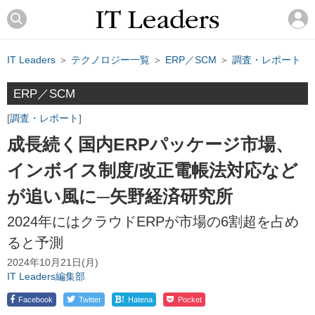
IT Leaders
＞
テクノロジー一覧
＞
ERP／SCM
＞
調査・レポート
ERP／SCM
調査・レポート
成長続く国内ERPパッケージ市場、
インボイス制度/改正電帳法対応など
が追い風に─矢野経済研究所
2024年にはクラウドERPが市場の6割超を占め
ると予測
2024年10月21日(月)
IT Leaders編集部
!
Facebook
Twitter
Hatena
Pocket