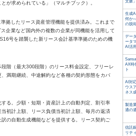
文脈」
ことが求められている」（マルチブック）。
生成
何か─
16号に準拠したリース資産管理機能を提供済み。これまで
の脱
ビス企業など国内外の複数の企業が同機能を活用して
デー
RS16号を踏襲した新リース会計基準準拠のための機
ータ
AI活
San
AX
段階（最大300段階）のリース料金設定、フリーレ
ト
更、満期継続、中途解約など各種の契約形態をカバ
AI
ウス
ネス
する。少額・短期・資産計上の自動判定、割引率
製造
適の
産当初計上額、リース負債当初計上額、毎月の返済
仕訳の自動生成機能などを提供する。リース契約ご
信託銀
リテ