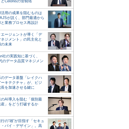
とCelonisの管制塔
AI活用の成果を阻むものは
AJSが説く、部門最適から
却と業務プロセス再設計
タエージェントが導く「デ
マネジメント」の民主化と
用の未来
san社の実践知に基づく、
時代のデータ品質マネジメン
対応のデータ基盤「レイクハ
アーキテクチャ」が、ビジ
成長を加速させる鍵に
業のAI導入を阻む「個別最
遺産」をどう打破するか
行の“雄”が目指す「セキュ
ィ・バイ・デザイン」。高