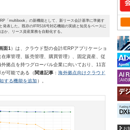
RP「multibook」の新機能として、新リース会計基準に準拠す
ると発表した。既存のIFRS16号対応機能の実績と知見をベースに
るほか、リース資産業務を自動化する。
画面1
）は、クラウド型の会計/ERPアプリケーショ
（在庫管理、販売管理、購買管理）、固定資産、従
外拠点を持つグローバル企業に向いており、11言
算が可能である（
関連記事
：
海外拠点向けクラウド
を検知する機能を追加
）。
お