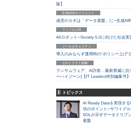
版】
生成AI/AIエージェント
成否のカギは「データ基盤」に─生成AI時代
フィジカルAI
AI/ロボット─Society 5.0に向けた社会実
メールセキュリティ
導入のみならず運用時の“ポリシー上げ”が肝心
ゼロトラスト戦略
ランサムウェア、AI詐欺…最新脅威に抗
ーハイジーン]【IT Leaders特別編集号】
トピックス
AI Ready Dataを実現す
功のポイント─サワイグル
SOLが示すデータドリブ
基盤