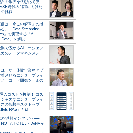
統合の限界を仮想化で突
ASE時代の飛躍に向けた
キの挑戦
の真価は「今この瞬間」の感
。「Data Streaming
form」で実現する「AI
y Data」を解説
企業で広がるAIエージェン
ためのデータマネジメント
？
たユーザー体験で業務アプ
定着させるエンタープライ
けノーコード開発ツールの
の導入コストを抑制！ コス
ンシャスなエンタープライ
ラスの仮想デスクトップ
allels RAS」とは
代の“基幹インフラ”へ──
NOT A HOTEL・DeNAが