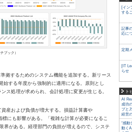
[イン
する
記事
応に
定期
マルチブック）
[IT
らせ
に準拠するためのシステム機能を追加する。新リース
後に開始する年度から強制的に適用になる。原則とし
ランス処理が求められ、会計処理に変更が生じる。
ト
AI R
成功
プとJ
資産および負債が増大する。損益計算書や
経営
指標にも影響がある。「複雑な計算が必要になるこ
“感動
には限界がある。経理部門の負担が増えるので、システ
動くA