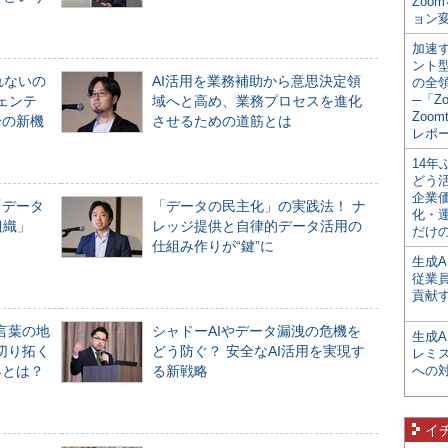
Zoo
ョン変
加速す
ント
れないの
AI活用を業務補助から意思決定領
の全
─「Z
ジェンテ
域へと高め、業務プロセスを進化
Zoomt
合の新機
させるための道筋とは
レポ
14
どう
企業
「データ
「データの民主化」の実践法！ ナ
化・
組織」
レッジ提供と自律的データ活用の
だけの
仕組み作りが“鍵”に
生成A
従業
貢献す
言葉の地
シャドーAIやデータ漏洩の危機を
生成
切り拓く
どう防ぐ？ 安全なAI活用を実現す
レミ
界とは？
る新戦略
への
イ