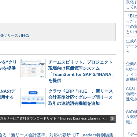
度化
して
「BI
った
年の
とい
RP
/
リース
/
IFRS
生成
デー
ら
オンを“クリ
チームスピリット、プロジェクト
企業A
SIを提供
現場向け原価管理システム
のか─
「TeamSpirit for SAP S/4HANA」
ティ
新機
を提供
AI
ANAのデ
クラウドERP「HUE」、新リース
領域
活用する
会計基準対応でグループ間リース
進化
取引の連結消去機能を追加
AI
タ継
品/サービス資料ダウンロードサイト「Impress Business Library」へ」
織」
「デ
る「新リース会計基準」対応の勘所【IT Leaders特別編集