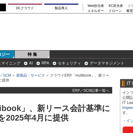
Web担当者
EC担当者
ソ
DCクラウド
製品導入
エネルギー
ドローン
教育
ロジー
特 集
スマイニング
AI
RPA
セキュリティ
データマネジメント
P／SCM
＞
新製品・サービス
＞ クラウドERP「multibook」、新リー
に提供
IT
ERP／SCM記事一覧へ
インプ
公開
IT 
tibook」、新リース会計基準に
Impre
す。
2025年4月に提供
・
イ