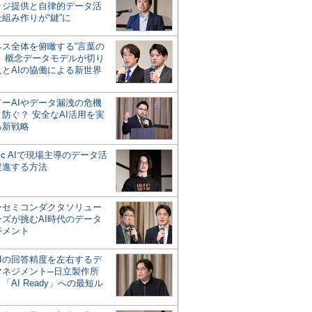
ッジ提供と自律的データ活
組み作りが“鍵”に
ネス全体を俯瞰する“言葉の
”、概念データモデルが切り
人とAIの協働による新世界
？
ドーAIやデータ漏洩の危機
防ぐ？ 安全なAI活用を実
る新戦略
ntic AIで現場主導のデータ活
促進する方法
ーセミコンダクタソリュー
ンズが挑むAI時代のデータ
ジメント
AIの回答精度を左右するデ
マネジメント─日立製作所
「AI Ready」への最短ル