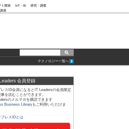
フト開発
IoT・AI
研究・調査
講座
テクノロジー一覧へ
 Leaders 会員登録
レスID会員になるとIT Leadersの会員限定
記事を読むことができます。
Leadersのメルマガを購読できます
ss Business Library
もご利用いただけま
ンプレスIDとは