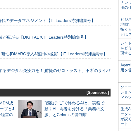
ナレ
用の仕
ビジ
のデータマネジメント【IT Leaders特別編集号】
地図
拓く
とは
装が広がる【DIGITAL X/IT Leaders特別編集号】
シャ
をどう
現す
[DMARC導入&運用の極意]【IT Leaders特別編集号】
Age
用を
するデジタル免疫力を！[前提のゼロトラスト、不断のサイバ
ソニ
ショ
[Sponsored]
マネ
るMDM成
“感動デモ”で終わるAIと、実務で
ープとJ
動くAI─両者を分ける「業務の文
生成
ータ
ン経営の
脈」とCelonisの管制塔
が説く
ート