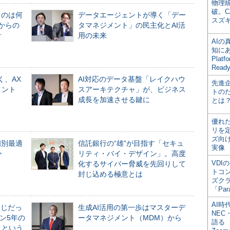
物理
破。C
ものは何
データエージェントが導く「デー
スズ
からの
タマネジメント」の民主化とAI活
計
用の未来
AI
知にある
Plat
Read
く、AX
AI対応のデータ基盤「レイクハウ
先進
メント
スアーキテクチャ」が、ビジネス
トの
成長を加速させる鍵に
とは
優れ
リを
ズ向
個別最適
信託銀行の“雄”が目指す「セキュ
実像
か
リティ・バイ・デザイン」。高度
VDI
化するサイバー脅威を先回りして
トコ
封じ込める極意とは
ズク
「Par
AI時
同じだっ
生成AI活用の第一歩はマスターデ
NEC・
ン5年の
ータマネジメント（MDM）から
語る
」という