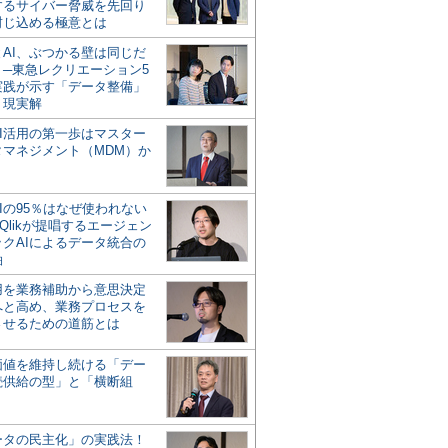
するサイバー脅威を先回り
封じ込める極意とは
とAI、ぶつかる壁は同じだ
」─東急レクリエーション5
実践が示す「データ整備」
う現実解
AI活用の第一歩はマスター
タマネジメント（MDM）か
Iの95％はなぜ使われない
Qlikが提唱するエージェン
ックAIによるデータ統合の
軸
活用を業務補助から意思決定
へと高め、業務プロセスを
させるための道筋とは
の価値を維持し続ける「デー
続供給の型」と「横断組
ータの民主化」の実践法！