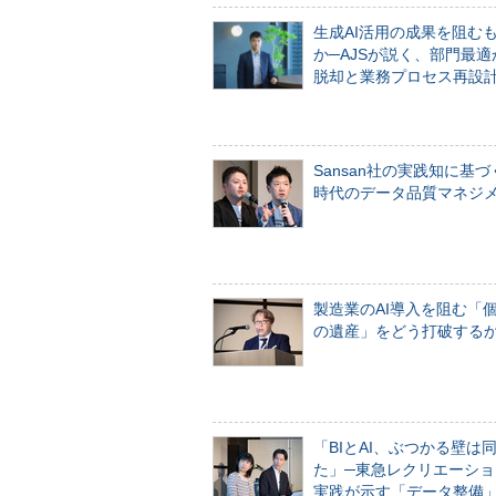
生成AI活用の成果を阻む
か─AJSが説く、部門最適
脱却と業務プロセス再設
Sansan社の実践知に基づ
時代のデータ品質マネジ
製造業のAI導入を阻む「
の遺産」をどう打破する
「BIとAI、ぶつかる壁は
た」─東急レクリエーショ
実践が示す「データ整備