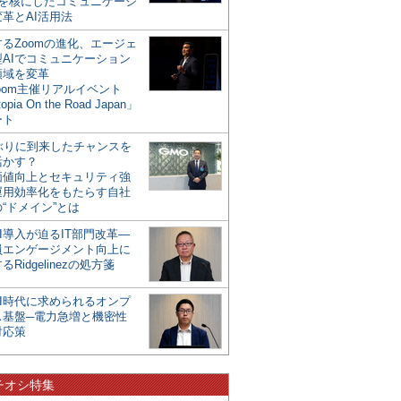
mを核にしたコミュニケーシ
革とAI活用法
るZoomの進化、エージェ
型AIでコミュニケーション
領域を変革
oom主催リアルイベント
opia On the Road Japan」
ート
年ぶりに到来したチャンスを
活かす？
価値向上とセキュリティ強
運用効率化をもたらす自社
“ドメイン”とは
I導入が迫るIT部門改革―
員エンゲージメント向上に
るRidgelinezの処方箋
AI時代に求められるオンプ
ス基盤─電力急増と機密性
対応策
チオシ特集