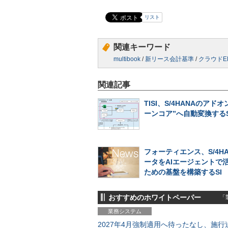
リスト
関連キーワード
multibook
/
新リース会計基準
/
クラウドE
関連記事
TISI、S/4HANAのアド
ーンコア”へ自動変換する
フォーティエンス、S/4H
ータをAIエージェントで
ための基盤を構築するSI
おすすめのホワイトペーパー
「製
業務システム
2027年4月強制適用へ待ったなし、施行迫