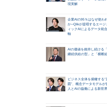
現実解
企業AIの95％はなぜ使わ
か─Qlikが提唱するエー
ィックAIによるデータ統
軸
AIの価値を維持し続ける
継続供給の型」と「横断
ビジネス全体を俯瞰する“
図”、概念データモデルが
人とAIの協働による新世