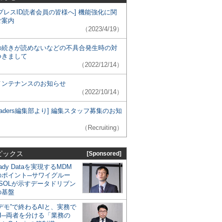
プレスID読者会員の皆様へ] 機能強化に関
ご案内
（2023/4/19）
の続きが読めないなどの不具合発生時の対
つきまして
（2022/12/14）
メンテナンスのお知らせ
（2022/10/14）
 Leaders編集部より] 編集スタッフ募集のお知
（Recruiting）
ピックス
[Sponsored]
eady Dataを実現するMDM
のポイント─サワイグルー
SOLが示すデータドリブン
の基盤
デモ”で終わるAIと、実務で
I─両者を分ける「業務の