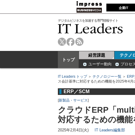
企業IT
デジタルビジネスを加速する専門情報サイト
経営課題
テクノ
トップ
ユーザー動向
プロセ
IT Leaders トップ
＞
テクノロジー一覧
＞
ER
ス会計基準に対応するための機能を2025年4月
ERP／SCM
[
新製品・サービス
]
クラウドERP「mul
対応するための機能を
2025年2月4日(火)
IT Leaders編集部