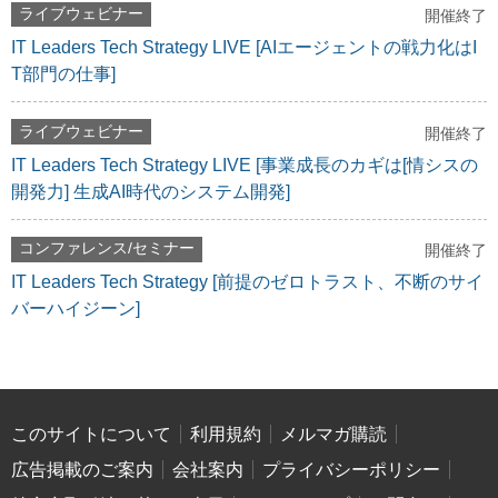
ライブウェビナー
開催終了
IT Leaders Tech Strategy LIVE [AIエージェントの戦力化はI
T部門の仕事]
ライブウェビナー
開催終了
IT Leaders Tech Strategy LIVE [事業成長のカギは[情シスの
開発力] 生成AI時代のシステム開発]
コンファレンス/セミナー
開催終了
IT Leaders Tech Strategy [前提のゼロトラスト、不断のサイ
バーハイジーン]
このサイトについて
利用規約
メルマガ購読
広告掲載のご案内
会社案内
プライバシーポリシー