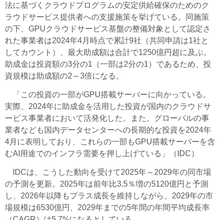
法に基づくクラウドプログラムの安定供給確保のためのク
ラウドサービス提供者への支援施策を挙げている。同施策
の下、GPUクラウドサービス基盤の整備対象として認定さ
れた事業者は2024年4月時点で累計9社（共同申請は1社と
してカウント）、最大助成額は合計で1250億円超に及ぶ。
助成金は投資額の3分の1（一部は2分の1）であるため、投
資規模は助成額の2～3倍になる。
「この投資の一部がGPU搭載サーバーに向かっている。
実際、2024年に助成金を活用した投資が国内のクラウドサ
ービス事業者において活発化した。また、グローバルの事
業者なども国内データセンターへの長期的な投資を2024年
4月に表明しており、これらの一部もGPU搭載サーバーを含
むAI用途でのインフラ需要を押し上げている」（IDC）
IDCは、こうした動向を受けて2025年～2029年の同市場
の予測を更新。2025年は前年比3.5％増の5120億円と予測
し、2026年以降もプラス成長を維持しながら、2029年の市
場規模は6530億円、2029年までの5年間の年間平均成長率
（CAGR）は5.7%になるとしている。