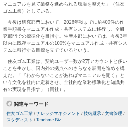
マニュアルを見て業務を進められる環境を整えた」（住友
ゴム工業）としている。
今後は研究部門において、2026年秋までに約400件の作
業手順書をマニュアル作成・共有システムに移行し、全研
究部門での標準化を目指す。生産本部においては、今後3年
以内に既存マニュアルの100%をマニュアル作成・共有シス
テムに移行する目標を立てているという。
住友ゴム工業は、契約ユーザー数が2万アカウントと多い
ことを生かし、国内外の拠点へのさらなる展開を進める構
えだ。「『わからないことがあればマニュアルを開く』と
いう文化を社内に定着させ、全社的な業務標準化と知識共
有の実現を目指す」（同社）。
関連キーワード
住友ゴム工業
/
ナレッジマネジメント
/
技術継承
/
文書管理
/
スタディスト
/
Teachme Biz