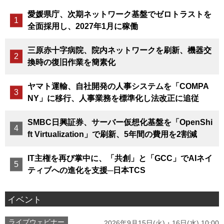
愛媛県庁、次期ネットワーク基盤でゼロトラストを
全面採用し、2027年1月に稼働
三原赤十字病院、院内ネットワークを刷新、機器交
換時の復旧作業を簡素化
ヤマト運輸、自社開発の人事システムを「COMPA
NY」に移行、人事業務を標準化し法改正に追従
SMBC日興証券、サーバー仮想化基盤を「OpenShi
ft Virtualization」で刷新、5年間の費用を2割減
IT主権を再び掌中に、「共創」と「GCC」でAIネイ
ティブへの進化を支援─日本TCS
イベント
ライブウェビナー
2026年9月15日(火)・16日(水) 10:00