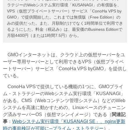
ラテジーのWebシステム実行環境「KUSANAGI」の有償版を、
VPS（仮想プライベートサーバー）サービス「ConoHa VPS by
GMO」で提供開始した。これまでは無償版（Free Edition）の
みの提供だった。また、月額制だけでなく1時間単位で利用でき
るようにした。料金（税込み）は、最安価のBusiness Editionで
月額4400円（または1時間7.5円）から。
GMOインターネットは、クラウド上の仮想サーバーをユ
ーザー専用サーバーとして利用できるVPS（仮想プライベ
ートサーバー）サービス「ConoHa VPS byGMO」を提供し
ている。
ConoHa VPSで提供している機能の1つに、GMOプライ
ム・ストラテジーのWebシステム実行環境「KUSANAGI」
がある。CMS（Webコンテンツ管理システム）などのWeb
システムを高速に動かすための、Linuxベースのチューニン
グ済みサーバーOS（仮想マシンイメージ）である（
関連記
事
：
Webシステム実行環境「KUSANAGI SE」、nginx更新
時の事前検証が可能に─プライム・ストラテジー
）。