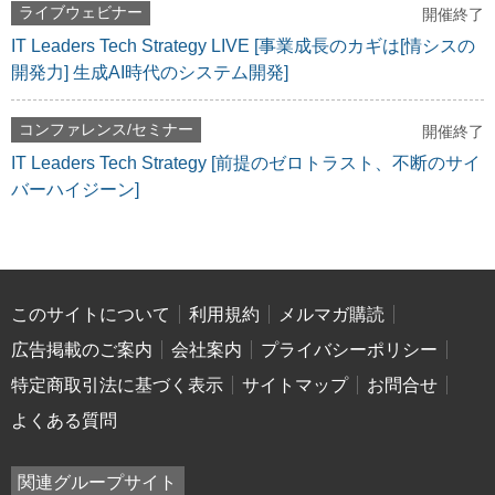
ライブウェビナー
開催終了
IT Leaders Tech Strategy LIVE [事業成長のカギは[情シスの
開発力] 生成AI時代のシステム開発]
コンファレンス/セミナー
開催終了
IT Leaders Tech Strategy [前提のゼロトラスト、不断のサイ
バーハイジーン]
このサイトについて
利用規約
メルマガ購読
広告掲載のご案内
会社案内
プライバシーポリシー
特定商取引法に基づく表示
サイトマップ
お問合せ
よくある質問
関連グループサイト