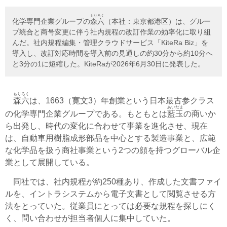
もりろく
化学専門企業グループの
森六
（本社：東京都港区）は、グルー
プ統合と商号変更に伴う社内規程の改訂作業の効率化に取り組
んだ。社内規程編集・管理クラウドサービス「KiteRa Biz」を
導入し、改訂対応時間を導入前の見通しの約30分から約10分へ
と3分の1に短縮した。KiteRaが2026年6月30日に発表した。
もりろく
森六
は、1663（寛文3）年創業という日本最古参クラス
あいだま
の化学専門企業グループである。もともとは
藍玉
の商いか
ら出発し、時代の変化に合わせて事業を進化させ、現在
は、自動車用樹脂成形部品を中心とする製造事業と、広範
な化学品を扱う商社事業という2つの顔を持つグローバル企
業として展開している。
同社では、社内規程が約250種あり、作成した文書ファイ
ルを、イントラシステムから電子文書として閲覧させる方
法をとっていた。従業員にとっては必要な規程を探しにく
く、問い合わせが担当者個人に集中していた。