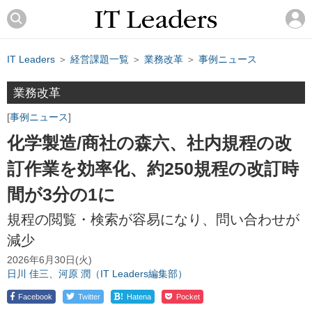
IT Leaders
＞
経営課題一覧
＞
業務改革
＞
事例ニュース
業務改革
事例ニュース
化学製造/商社の森六、社内規程の改
訂作業を効率化、約250規程の改訂時
間が3分の1に
規程の閲覧・検索が容易になり、問い合わせが
減少
2026年6月30日(火)
日川 佳三、河原 潤（IT Leaders編集部）
!
Facebook
Twitter
Hatena
Pocket