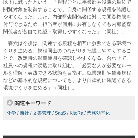
以下に減ったという。「規程ごとに事業部や役職の単位で
閲覧対象を制御することで、自身に関係する規程を確認し
やすくなった。また、内部監査関係者に対して閲覧権限を
付与できるため、担当者が個別に共有しなくても内部監査
関係者が各自で確認・取得しやすくなった」（同社）。
森六は今後は、関連する規程を相互に参照できる環境づ
くりを進める。規程同士のつながりを把握しやすくするこ
とで、改定時の影響範囲を確認しやすくなる。合わせて、
社員への規程の浸透に取り組む。「必要な人が必要なルー
ルを理解・実践できる状態を目指す。就業規則や賃金規程
などの基本的な規程についても、より自律的に確認できる
環境づくりを進める」（同社）。
関連キーワード
化学
/
商社
/
文書管理
/
SaaS
/
KiteRa
/
業務効率化