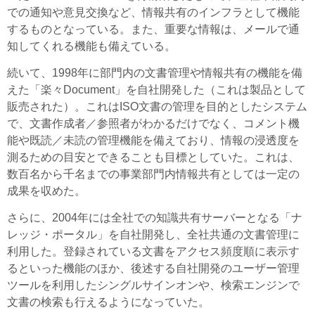
での通知や意見交換など、情報共有のインフラとして機能
するものとなっている。また、重要な情報は、メールで通
知してくれる機能も備えている。
続いて、1998年に部門内の文書管理や情報共有の機能を備
えた「楽々Document」を自社開発した（これは製品として
販売された）。これはISO文書の管理を目的としたシステム
で、文書作成者／参照者がわかるだけでなく、コメント機
能や既読／未読の管理機能を備えており、情報の浸透度を
測るための目安とできることも目標としていた。これは、
数百名から千名までの事業部門内情報共有としては一定の
成果を収めた。
さらに、2004年には全社での知識共有サーバーとなる「ナ
レッジ・ポータル」を自社開発し、全社共通の文書管理に
利用した。登録されている文書をアクセス頻度順に表示す
るといった機能のほか、後述する自社開発のユーザー管理
ツールを利用したシングルサインオンや、検索エンジンで
文書の検索も行えるようになっていた。