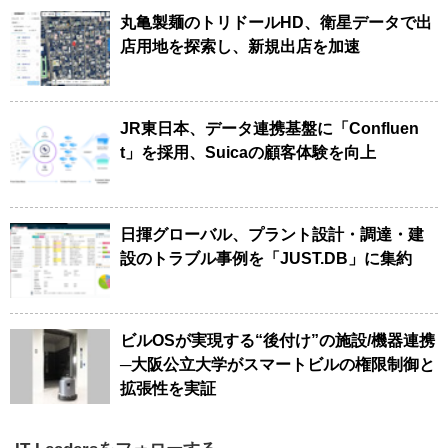
丸亀製麺のトリドールHD、衛星データで出
店用地を探索し、新規出店を加速
JR東日本、データ連携基盤に「Confluen
t」を採用、Suicaの顧客体験を向上
日揮グローバル、プラント設計・調達・建
設のトラブル事例を「JUST.DB」に集約
ビルOSが実現する“後付け”の施設/機器連携
─大阪公立大学がスマートビルの権限制御と
拡張性を実証