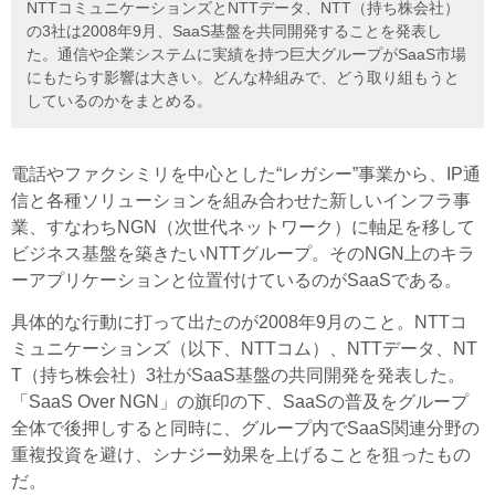
NTTコミュニケーションズとNTTデータ、NTT（持ち株会社）
の3社は2008年9月、SaaS基盤を共同開発することを発表し
た。通信や企業システムに実績を持つ巨大グループがSaaS市場
にもたらす影響は大きい。どんな枠組みで、どう取り組もうと
しているのかをまとめる。
電話やファクシミリを中心とした“レガシー”事業から、IP通
信と各種ソリューションを組み合わせた新しいインフラ事
業、すなわちNGN（次世代ネットワーク）に軸足を移して
ビジネス基盤を築きたいNTTグループ。そのNGN上のキラ
ーアプリケーションと位置付けているのがSaaSである。
具体的な行動に打って出たのが2008年9月のこと。NTTコ
ミュニケーションズ（以下、NTTコム）、NTTデータ、NT
T（持ち株会社）3社がSaaS基盤の共同開発を発表した。
「SaaS Over NGN」の旗印の下、SaaSの普及をグループ
全体で後押しすると同時に、グループ内でSaaS関連分野の
重複投資を避け、シナジー効果を上げることを狙ったもの
だ。