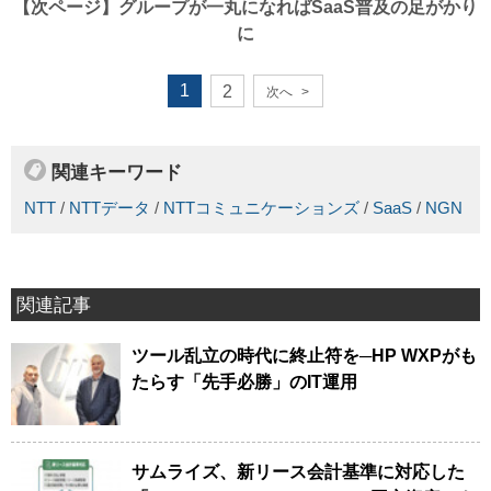
【次ページ】
グループが一丸になればSaaS普及の足がかり
に
1
2
次へ
>
関連キーワード
NTT
/
NTTデータ
/
NTTコミュニケーションズ
/
SaaS
/
NGN
関連記事
ツール乱立の時代に終止符を─HP WXPがも
たらす「先手必勝」のIT運用
サムライズ、新リース会計基準に対応した