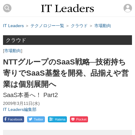
IT Leaders
＞
テクノロジー一覧
＞
クラウド
＞
市場動向
クラウド
市場動向
NTTグループのSaaS戦略─技術持ち
寄りでSaaS基盤を開発、品揃えや営
業は個別展開へ
SaaS本番へ！ Part2
2009年3月11日(水)
IT Leaders編集部
!
Facebook
Twitter
Hatena
Pocket