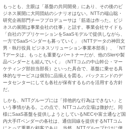
もっとも、主眼は「基盤の共同開発」にあり、その後のビ
ジネス展開に大同団結のシナリオはない。NTTの端山聡・
研究企画部門チーフプロデューサは「筋道は作った。ビジ
ネスの展開は事業会社の仕事」と話す。事業会社サイドも
「自社のアプリケーションをSaaSモデルで提供しながら、
一方でSaaSベンダーも募っていく」（NTTデータの神田文
男・執行役員 ビジネスソリューション事業本部長）、「NT
Tデータは、もっとも重要なパートナーだが、他のSIerや製
品ベンダーとも組んでいく」（NTTコムの中山幹公・マー
ケティング部担当部長）といった具合で、基盤に乗せる具
体的なサービスは個別に品揃えを図る。バックエンドのデ
ータセンターにしても各社が保有するものを活用する方針
だ。
しかも、NTTグループには「排他的な行為はできない」と
いう事情がある。この点で、NTTコムの立場は微妙だ。同
様にSaaS基盤を提供しようとしているNECや富士通など国
内大手ITベンダーの各社は、通信回線を提供するNTTコム
にとって重要な顧客であり、当然、NTTグループだけに便