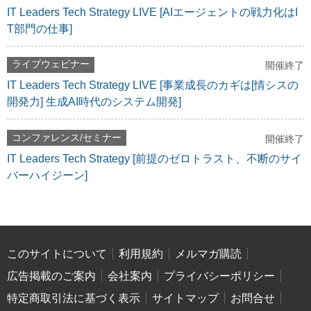
IT Leaders Tech Strategy LIVE [AIエージェントの戦力化はI
T部門の仕事]
ライブウェビナー
開催終了
IT Leaders Tech Strategy LIVE [事業成長のカギは[情シスの
開発力] 生成AI時代のシステム開発]
コンファレンス/セミナー
開催終了
IT Leaders Tech Strategy [前提のゼロトラスト、不断のサイ
バーハイジーン]
このサイトについて
利用規約
メルマガ購読
広告掲載のご案内
会社案内
プライバシーポリシー
特定商取引法に基づく表示
サイトマップ
お問合せ