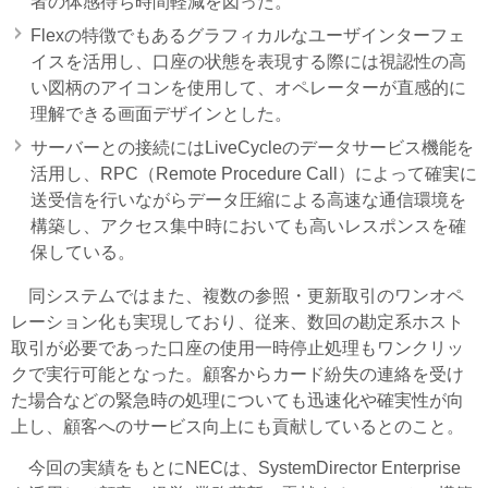
者の体感待ち時間軽減を図った。
Flexの特徴でもあるグラフィカルなユーザインターフェ
イスを活用し、口座の状態を表現する際には視認性の高
い図柄のアイコンを使用して、オペレーターが直感的に
理解できる画面デザインとした。
サーバーとの接続にはLiveCycleのデータサービス機能を
活用し、RPC（Remote Procedure Call）によって確実に
送受信を行いながらデータ圧縮による高速な通信環境を
構築し、アクセス集中時においても高いレスポンスを確
保している。
同システムではまた、複数の参照・更新取引のワンオペ
レーション化も実現しており、従来、数回の勘定系ホスト
取引が必要であった口座の使用一時停止処理もワンクリッ
クで実行可能となった。顧客からカード紛失の連絡を受け
た場合などの緊急時の処理についても迅速化や確実性が向
上し、顧客へのサービス向上にも貢献しているとのこと。
今回の実績をもとにNECは、SystemDirector Enterprise