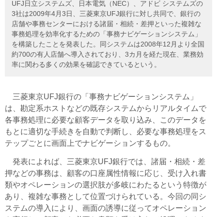
UFJ日立システムズ、日本電気（NEC）、アドビ システムズの
3社は2009年4月3日、三菱東京UFJ銀行に対し共同で、銀行の
店舗や事務センターにおける諸届・相続・差押といった複雑な
事務処理を効率化するための「事務ナビゲーションシステム」
を構築したことを発表した。同システムは2008年12月より全国
約700の有人店舗へ導入されており、3カ月を経た現在、業務効
率に関わる多くの効果を確認できているという。
三菱東京UFJ銀行の「事務ナビゲーションシステム」
は、勘定系ホストなどの既存システムからリアルタイムで
各事務処理に必要な顧客データを取り込み、このデータを
もとに適切な手続きを自動で判断し、必要な事務処理をス
テップごとに画面上でナビゲーションするもの。
発表によれば、三菱東京UFJ銀行では、諸届・相続・差
押などの事務は、顧客の口座属性情報に応じ、受け入れ書
類やオペレーションの選択肢が多岐にわたるという特徴が
あり、複雑な事務として位置づけられている。今回の同シ
ステムの導入により、画面の誘導に従ってオペレーション