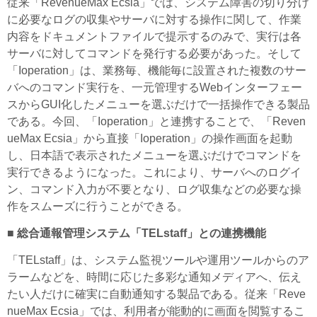
従来「RevenueMax Ecsia」では、システム障害の切り分け
に必要なログの収集やサーバに対する操作に関して、作業
内容をドキュメントファイルで提示するのみで、実行は各
サーバに対してコマンドを発行する必要があった。そして
「Ioperation」は、業務毎、機能毎に設置された複数のサー
バへのコマンド実行を、一元管理するWebインターフェー
スからGUI化したメニューを選ぶだけで一括操作できる製品
である。今回、「Ioperation」と連携することで、「Reven
ueMax Ecsia」から直接「Ioperation」の操作画面を起動
し、日本語で表示されたメニューを選ぶだけでコマンドを
実行できるようになった。これにより、サーバへのログイ
ン、コマンド入力が不要となり、ログ収集などの必要な操
作をスムーズに行うことができる。
■ 総合通報管理システム「TELstaff」との連携機能
「TELstaff」は、システム監視ツールや運用ツールからのア
ラームなどを、時間に応じた多彩な通知メディアへ、伝え
たい人だけに確実に自動通知する製品である。従来「Reve
nueMax Ecsia」では、利用者が能動的に画面を閲覧するこ