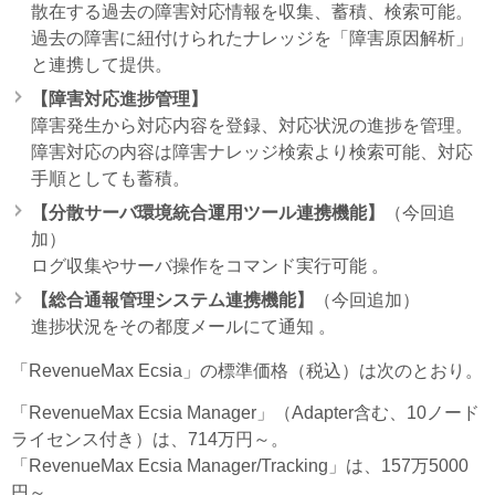
散在する過去の障害対応情報を収集、蓄積、検索可能。
過去の障害に紐付けられたナレッジを「障害原因解析」
と連携して提供。
【障害対応進捗管理】
障害発生から対応内容を登録、対応状況の進捗を管理。
障害対応の内容は障害ナレッジ検索より検索可能、対応
手順としても蓄積。
【分散サーバ環境統合運用ツール連携機能】
（今回追
加）
ログ収集やサーバ操作をコマンド実行可能 。
【総合通報管理システム連携機能】
（今回追加）
進捗状況をその都度メールにて通知 。
「RevenueMax Ecsia」の標準価格（税込）は次のとおり。
「RevenueMax Ecsia Manager」（Adapter含む、10ノード
ライセンス付き）は、714万円～。
「RevenueMax Ecsia Manager/Tracking」は、157万5000
円～。