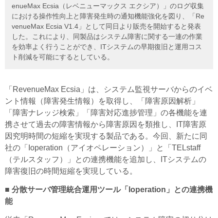
enueMax Ecsia（レベニューマックス エクシア）」のログ収集
における操作性向上と障害発生時の通知機能強化を図り、「Re
venueMax Ecsia V1.4」として同日より販売を開始すると発表
した。これにより、同製品はシステム障害に関する一連の作業
を効率よく行うことができ、ITシステムの早期復旧と運用コス
ト削減を可能にするとしている。
「RevenueMax Ecsia」は、システム監視サーバからのイベ
ント情報（障害発生情報）を取得し、「障害原因解析」
「障害ナレッジ検索」「障害対応進捗管理」の各機能を連
携させて過去の障害情報から障害原因を類推し、IT障害原
因究明時間の短縮を実現する製品である。今回、新たに同
社の「Ioperation（アイオペレーション）」と「TELstaff
（テルスタッフ）」との連携機能を追加し、ITシステムの
障害復旧の時間短縮を実現している。
■ 分散サーバ管理統合運用ツール「Ioperation」との連携機
能