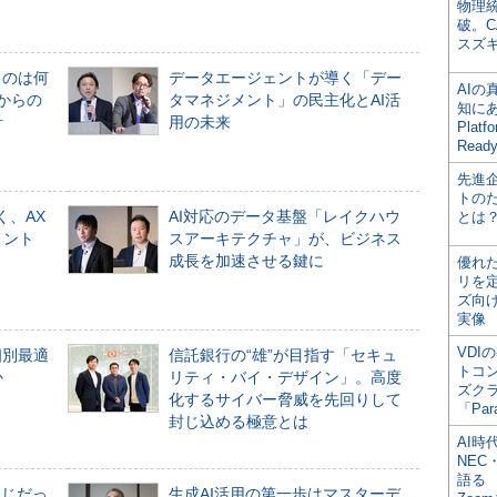
物理
破。C
スズ
ものは何
データエージェントが導く「デー
AI
からの
タマネジメント」の民主化とAI活
知にある
計
用の未来
Plat
Read
先進
トの
く、AX
AI対応のデータ基盤「レイクハウ
とは
メント
スアーキテクチャ」が、ビジネス
成長を加速させる鍵に
優れ
リを
ズ向
実像
VDI
個別最適
信託銀行の“雄”が目指す「セキュ
トコ
か
リティ・バイ・デザイン」。高度
ズク
化するサイバー脅威を先回りして
「Par
封じ込める極意とは
AI時
NEC・
語る
同じだっ
生成AI活用の第一歩はマスターデ