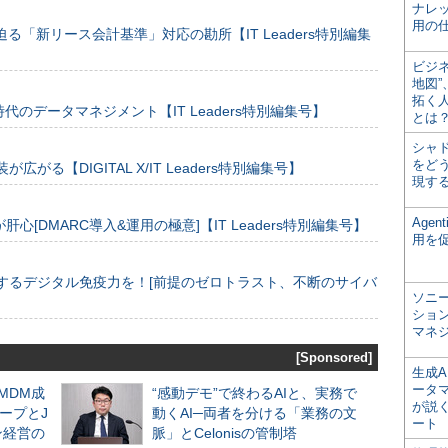
ナレ
用の仕
る「新リース会計基準」対応の勘所【IT Leaders特別編集
ビジ
地図
拓く
のデータマネジメント【IT Leaders特別編集号】
とは
シャ
をどう
装が広がる【DIGITAL X/IT Leaders特別編集号】
現す
Age
[DMARC導入&運用の極意]【IT Leaders特別編集号】
用を
するデジタル免疫力を！[前提のゼロトラスト、不断のサイバ
ソニ
ショ
マネ
[Sponsored]
生成
ータ
るMDM成
“感動デモ”で終わるAIと、実務で
が説く
ープとJ
動くAI─両者を分ける「業務の文
ート
ン経営の
脈」とCelonisの管制塔