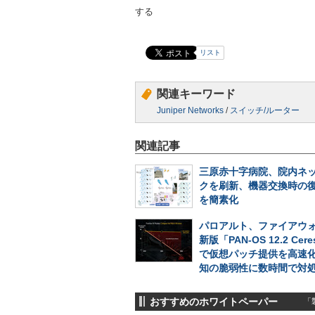
する
リスト
関連キーワード
Juniper Networks
/
スイッチ/ルーター
関連記事
三原赤十字病院、院内ネ
クを刷新、機器交換時の
を簡素化
パロアルト、ファイアウォ
新版「PAN-OS 12.2 Cer
で仮想パッチ提供を高速
知の脆弱性に数時間で対
おすすめのホワイトペーパー
「製