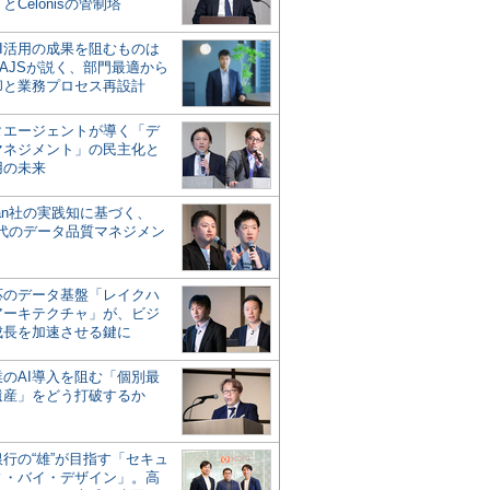
とCelonisの管制塔
AI活用の成果を阻むものは
AJSが説く、部門最適から
却と業務プロセス再設計
タエージェントが導く「デ
マネジメント」の民主化と
用の未来
san社の実践知に基づく、
時代のデータ品質マネジメン
対応のデータ基盤「レイクハ
アーキテクチャ」が、ビジ
成長を加速させる鍵に
業のAI導入を阻む「個別最
遺産」をどう打破するか
行の“雄”が目指す「セキュ
ィ・バイ・デザイン」。高