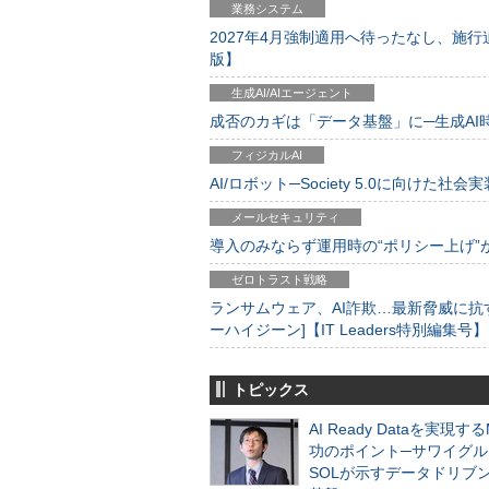
業務システム
2027年4月強制適用へ待ったなし、施行迫
版】
生成AI/AIエージェント
成否のカギは「データ基盤」に─生成AI時代
フィジカルAI
AI/ロボット─Society 5.0に向けた社会実
メールセキュリティ
導入のみならず運用時の“ポリシー上げ”が肝心
ゼロトラスト戦略
ランサムウェア、AI詐欺…最新脅威に抗
ーハイジーン]【IT Leaders特別編集号】
トピックス
AI Ready Dataを実現す
功のポイント─サワイグル
SOLが示すデータドリブ