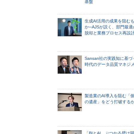
基盤
生成AI活用の成果を阻む
か─AJSが説く、部門最適
脱却と業務プロセス再設
Sansan社の実践知に基づ
時代のデータ品質マネジ
製造業のAI導入を阻む「
の遺産」をどう打破する
「BIとAI、ぶつかる壁は