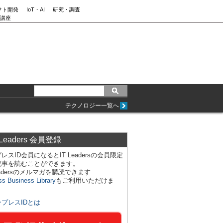
フト開発
IoT・AI
研究・調査
講座
テクノロジー一覧へ
 Leaders 会員登録
レスID会員になるとIT Leadersの会員限定
記事を読むことができます。
Leadersのメルマガを購読できます
ss Business Library
もご利用いただけま
ンプレスIDとは