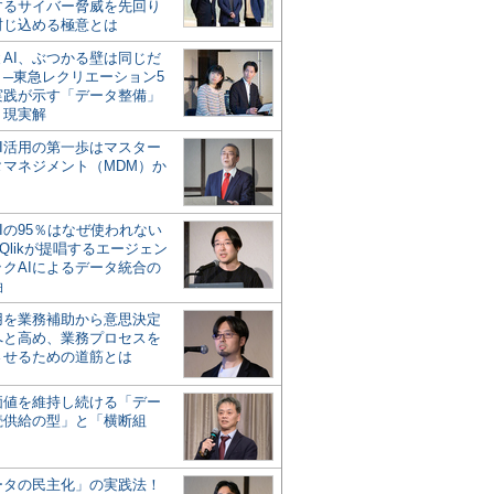
するサイバー脅威を先回り
封じ込める極意とは
とAI、ぶつかる壁は同じだ
」─東急レクリエーション5
実践が示す「データ整備」
う現実解
AI活用の第一歩はマスター
タマネジメント（MDM）か
Iの95％はなぜ使われない
Qlikが提唱するエージェン
ックAIによるデータ統合の
軸
活用を業務補助から意思決定
へと高め、業務プロセスを
させるための道筋とは
の価値を維持し続ける「デー
続供給の型」と「横断組
ータの民主化」の実践法！