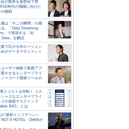
統合の限界を仮想化で突
ASE時代の飛躍に向けた
キの挑戦
の真価は「今この瞬間」の感
。「Data Streaming
form」で実現する「AI
y Data」を解説
企業で広がるAIエージェン
ためのデータマネジメント
？
たユーザー体験で業務アプ
定着させるエンタープライ
けノーコード開発ツールの
の導入コストを抑制！ コス
ンシャスなエンタープライ
ラスの仮想デスクトップ
allels RAS」とは
代の“基幹インフラ”へ──
NOT A HOTEL・DeNAが