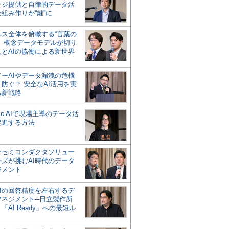
ッジ提供と自律的データ活
組み作りが“鍵”に
ネス全体を俯瞰する“言葉の
”、概念データモデルが切り
人とAIの協働による新世界
？
ドーAIやデータ漏洩の危機
防ぐ？ 安全なAI活用を実
る新戦略
ntic AIで現場主導のデータ活
促進する方法
ーセミコンダクタソリュー
ンズが挑むAI時代のデータ
ジメント
AIの回答精度を左右するデ
マネジメント─日立製作所
「AI Ready」への最短ル