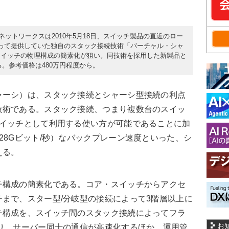
ュニパーネットワークスは2010年5月18日、スイッチ製品の直近のロー
って提供していた独自のスタック接続技術「バーチャル・シャ
スイッチの物理構成の簡素化が狙い。同技術を採用した新製品と
する。参考価格は480万円程度から。
ーシ）は、スタック接続とシャーシ型接続の利点
技術である。スタック接続、つまり複数台のスイッ
スイッチとして利用する使い方が可能であることに加
28Gビット/秒）なバックプレーン速度といった、シ
える。
構成の簡素化である。コア・スイッチからアクセ
まで、スター型/分岐型の接続によって3階層以上に
チ構成を、スイッチ間のスタック接続によってフラ
お
り、サーバー同士の通信が高速化するほか、運用管