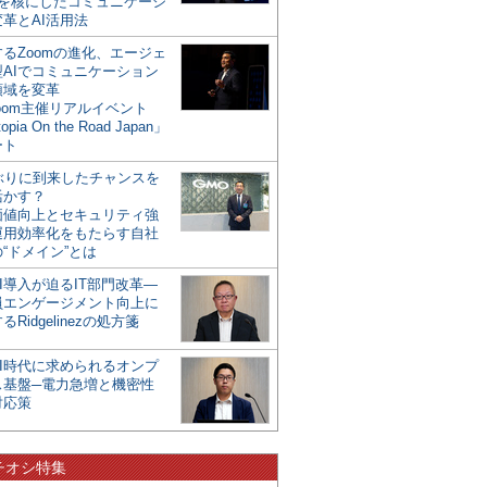
mを核にしたコミュニケーシ
革とAI活用法
るZoomの進化、エージェ
型AIでコミュニケーション
領域を変革
oom主催リアルイベント
opia On the Road Japan」
ート
年ぶりに到来したチャンスを
活かす？
価値向上とセキュリティ強
運用効率化をもたらす自社
“ドメイン”とは
I導入が迫るIT部門改革―
員エンゲージメント向上に
るRidgelinezの処方箋
AI時代に求められるオンプ
ス基盤─電力急増と機密性
対応策
チオシ特集