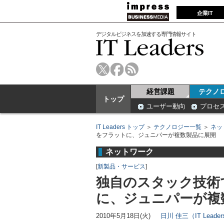
企業IT
デジタルビジネスを加速する専門情報サイト
経営課題
テクノ
トップ
ユーザー動向
プロセ
IT Leaders トップ
＞
テクノロジー一覧
＞
ネッ
をフラットに、ジュニパーが複数製品に展開
ネットワーク
[
新製品・サービス
]
独自のスタック技術
に、ジュニパーが複
2010年5月18日(火)
日川 佳三（IT Lead