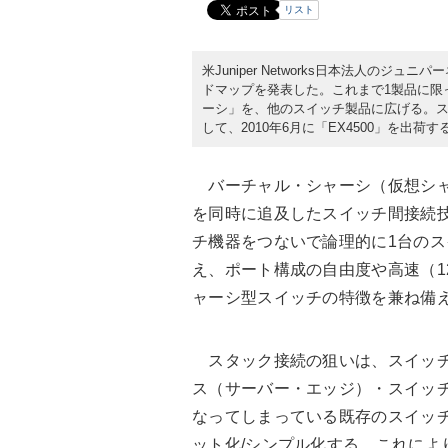
リスト
米Juniper Networks日本法人のジ
ドマップを発表した。これまで1製品に限
ーシ」を、他のスイッチ製品に広げる。
して、2010年6月に「EX4500」を出荷
バーチャル・シャーシ（仮想シャ
を同時に追及したスイッチ間接続
チ機器をつないで論理的に1台の
え、ポート構成の自由度や高速（1
ャーシ型スイッチの特徴を兼ね備
スタック接続の狙いは、スイッチ
ス（サーバー・エッジ）・スイッチ
なってしまっている既存のスイッ
ット化/シンプル化する。これによ