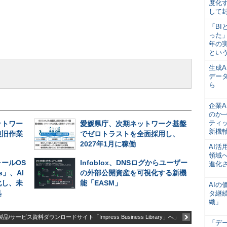
度化
して
「BI
った
年の
とい
生成
デー
ら
企業A
のか─
ティ
ットワー
愛媛県庁、次期ネットワーク基盤
新機
復旧作業
でゼロトラストを全面採用し、
2027年1月に稼働
AI
領域
ールOS
Infoblox、DNSログからユーザー
進化
es」、AI
の外部公開資産を可視化する新機
化し、未
能「EASM」
AI
処
タ継
織」
品/サービス資料ダウンロードサイト「Impress Business Library」へ」
「デ