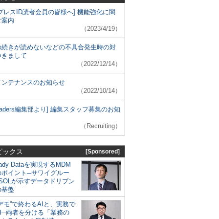
プレスID読者会員の皆様へ] 機能強化に関
ご案内
（2023/4/19）
の続きが読めないなどの不具合発生時の対
つきまして
（2022/12/14）
メンテナンスのお知らせ
（2022/10/14）
 Leaders編集部より] 編集スタッフ募集のお知
（Recruiting）
ピックス
[Sponsored]
eady Dataを実現するMDM
のポイント─サワイグルー
SOLが示すデータドリブン
の基盤
デモ”で終わるAIと、実務で
I─両者を分ける「業務の