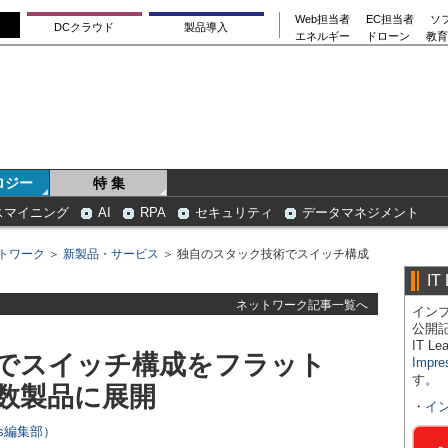
Web担当者
EC担当者
ソ
DCクラウド
製品導入
エネルギー
ドローン
教育
ロジー
特 集
スマイニング
AI
RPA
セキュリティ
データマネジメント
トワーク
＞
新製品・サービス
＞ 独自のスタック技術でスイッチ構成
IT
ネットワーク記事一覧へ
インプ
公開
IT 
でスイッチ構成をフラット
Impre
す。
数製品に展開
・
イ
ers編集部）