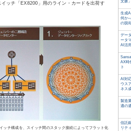
文脈」
イッチ「EX8200」用のライン・カードを出荷す
生成
何か─
の脱
デー
ータ
AI活
San
AX
ト
AI
ウス
ネス
製造
適の
信託銀
スイッチ構成を、スイッチ間のスタック接続によってフラット化
リテ