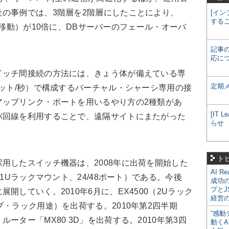
の事例では、3階層を2階層にしたことにより、
[イン
する
バーの移動）が10倍に、DBサーバーのフェール・オーバ
記事
応に
ッチ間接続の方法には、きょう体が備えている専
定期
ビット/秒）で構成するバーチャル・シャーシ専用の接
アップリンク・ポートを用いるやり方の2種類があ
[IT
バ回線を利用することで、遠隔サイトにまたがった
らせ
ト
したスイッチ機器は、2008年に出荷を開始した
AI R
（1Uラックマウント、24/48ポート）である。今後
成功
プとJ
開していく。2010年6月に、EX4500（2Uラック
経営
ブ・ラック用途）を出荷する。2010年第2四半期
“感動
ーター「MX80 3D」を出荷する。2010年第3四
動くA