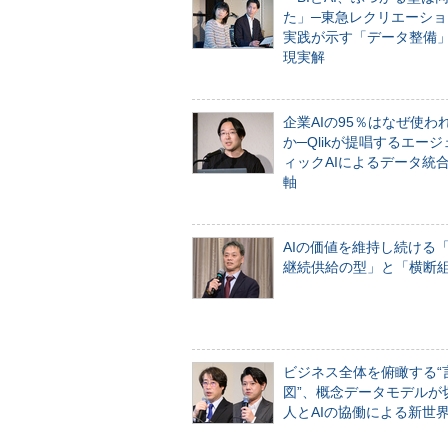
た」─東急レクリエーショ
実践が示す「データ整備
現実解
企業AIの95％はなぜ使わ
か─Qlikが提唱するエー
ィックAIによるデータ統
軸
AIの価値を維持し続ける
継続供給の型」と「横断
ビジネス全体を俯瞰する“
図”、概念データモデルが
人とAIの協働による新世