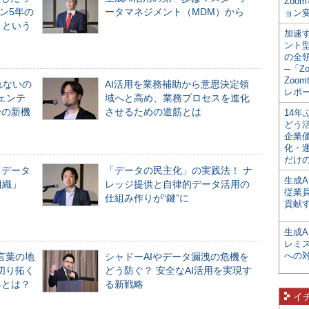
Zoo
ン5年の
ータマネジメント（MDM）から
ョン変
」という
加速す
ント
の全
─「Z
Zoomt
れないの
AI活用を業務補助から意思決定領
レポ
ジェンテ
域へと高め、業務プロセスを進化
合の新機
させるための道筋とは
14
どう
企業
化・
だけの
「データ
「データの民主化」の実践法！ ナ
生成A
組織」
レッジ提供と自律的データ活用の
従業
仕組み作りが“鍵”に
貢献す
生成
レミ
への
言葉の地
シャドーAIやデータ漏洩の危機を
切り拓く
どう防ぐ？ 安全なAI活用を実現す
界とは？
る新戦略
イ